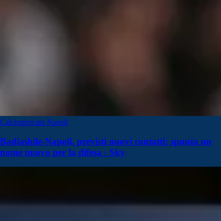
Calciomercato Napoli
Badiashile-Napoli, previsti nuovi contatti: spunta un
nome nuovo per la difesa - Sky