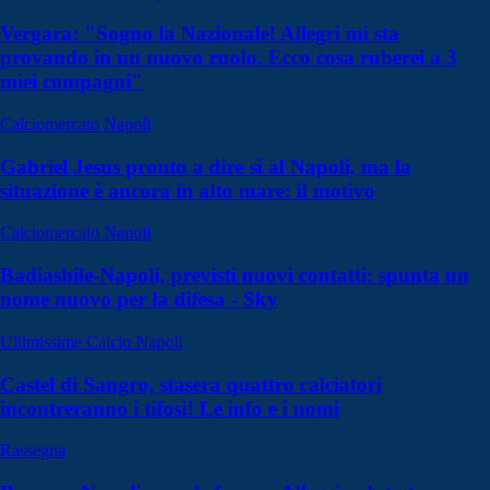
Vergara: "Sogno la Nazionale! Allegri mi sta
provando in un nuovo ruolo. Ecco cosa ruberei a 3
miei compagni"
Calciomercato Napoli
Gabriel Jesus pronto a dire sì al Napoli, ma la
situazione è ancora in alto mare: il motivo
Calciomercato Napoli
Badiashile-Napoli, previsti nuovi contatti: spunta un
nome nuovo per la difesa - Sky
Ultimissime Calcio Napoli
Castel di Sangro, stasera quattro calciatori
incontreranno i tifosi! Le info e i nomi
Rassegna