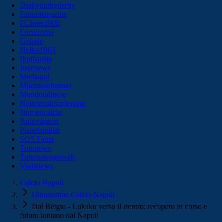
Derbyderbyderby
Fantamagazine
FCInter1908
Forzaroma
Golssip
Hellas1903
Ilmilanista
Juvenews
Mediagol
Milanistichannel
Mondoudinese
Notiziecalciomercato
Numericalcio
Padovasport
Pianetamilan
SOS Fanta
Toronews
Tuttobolognaweb
Violanews
Calcio Napoli
Ultimissime Calcio Napoli
Dal Belgio - Lukaku verso il rientro: recupero in corso e
futuro lontano dal Napoli