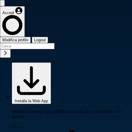
Accedi
Modifica profilo
Logout
Installa la Web App
Installa la nostra App gratuita e accedi più velocemente alle
notizie
Tocca