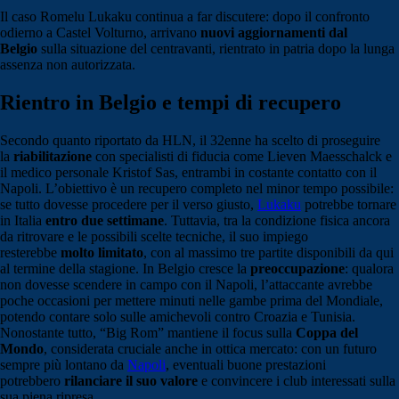
Il caso
Romelu Lukaku
continua a far discutere: dopo il confronto
odierno a Castel Volturno, arrivano
nuovi aggiornamenti dal
Belgio
sulla situazione del centravanti, rientrato in patria dopo la lunga
assenza non autorizzata.
Rientro in Belgio e tempi di recupero
Secondo quanto riportato da
HLN
, il 32enne ha scelto di proseguire
la
riabilitazione
con specialisti di fiducia come Lieven Maesschalck e
il medico personale Kristof Sas, entrambi in costante contatto con il
Napoli
. L’obiettivo è un recupero completo nel minor tempo possibile:
se tutto dovesse procedere per il verso giusto,
Lukaku
potrebbe tornare
in Italia
entro due settimane
. Tuttavia, tra la condizione fisica ancora
da ritrovare e le possibili scelte tecniche, il suo impiego
resterebbe
molto limitato
, con al massimo tre partite disponibili da qui
al termine della stagione. In Belgio cresce la
preoccupazione
: qualora
non dovesse scendere in campo con il Napoli, l’attaccante avrebbe
poche occasioni per mettere minuti nelle gambe prima del Mondiale,
potendo contare solo sulle amichevoli contro Croazia e Tunisia.
Nonostante tutto, “Big Rom” mantiene il focus sulla
Coppa del
Mondo
, considerata cruciale anche in ottica mercato: con un futuro
sempre più lontano da
Napoli
, eventuali buone prestazioni
potrebbero
rilanciare il suo valore
e convincere i club interessati sulla
sua piena ripresa.