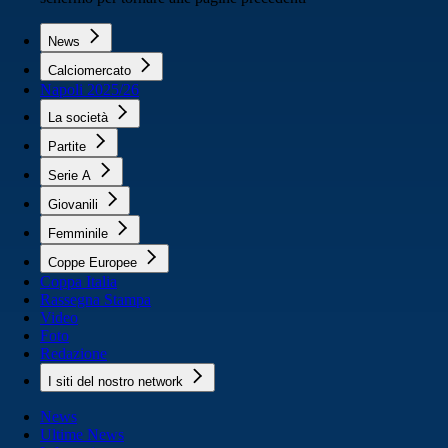
News
Calciomercato
Napoli 2025/26
La società
Partite
Serie A
Giovanili
Femminile
Coppe Europee
Coppa Italia
Rassegna Stampa
Video
Foto
Redazione
I siti del nostro network
News
Ultime News