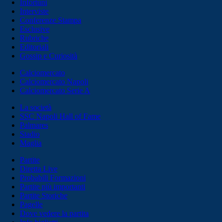
Infortuni
Interviste
Conferenze Stampa
Esclusive
Rubriche
Editoriali
Gossip e Curiosità
Calciomercato
Calciomercato Napoli
Calciomercato Serie A
La società
SSC Napoli Hall of Fame
Palmares
Stadio
Maglia
Partite
Diretta Live
Probabili Formazioni
Partite più importanti
Partite Storiche
Pagelle
Dove vedere la partita