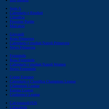
Info biglietti
Serie A
Calendario e Risultati
Classifica
Prossime Partite
Marcatori
Giovanili
Rosa Primavera
Calendario e risultati Napoli Primavera
News Primavera
Femminile
Rosa Femminile
Calendario e risultati Napoli Women
News Femminile
Coppe Europee
Calendario e Classifica Champions League
Champions League
Europa League
Conference League
Calcionapoli1926
Cittaceleste