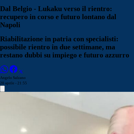
Dal Belgio - Lukaku verso il rientro:
recupero in corso e futuro lontano dal
Napoli
Riabilitazione in patria con specialisti:
possibile rientro in due settimane, ma
restano dubbi su impiego e futuro azzurro
Angelo Salzano
20 aprile - 21:55