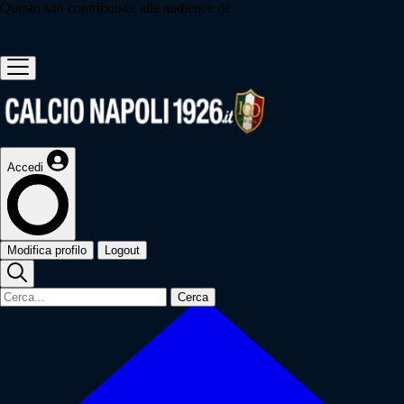
Questo sito contribuisce alla audience de
Accedi
Modifica profilo
Logout
Cerca