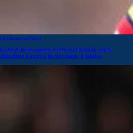
Calciomercato Napoli
Gabriel Jesus pronto a dire sì al Napoli, ma la
situazione è ancora in alto mare: il motivo