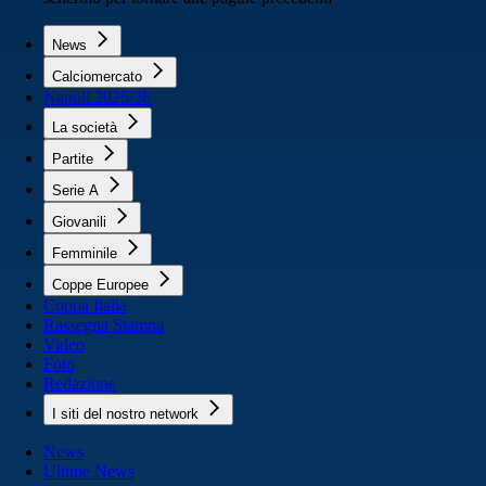
News
Calciomercato
Napoli 2025/26
La società
Partite
Serie A
Giovanili
Femminile
Coppe Europee
Coppa Italia
Rassegna Stampa
Video
Foto
Redazione
I siti del nostro network
News
Ultime News