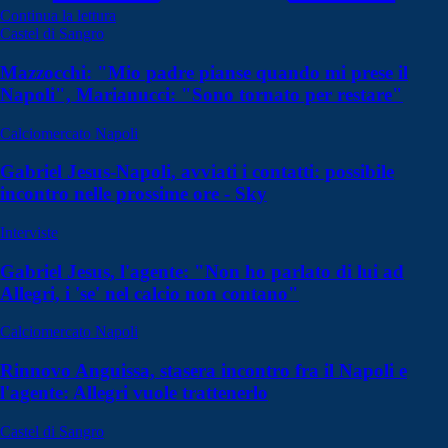
Continua la lettura
Castel di Sangro
Mazzocchi: "Mio padre pianse quando mi prese il
Napoli", Marianucci: "Sono tornato per restare"
Calciomercato Napoli
Gabriel Jesus-Napoli, avviati i contatti: possibile
incontro nelle prossime ore - Sky
Interviste
Gabriel Jesus, l'agente: "Non ho parlato di lui ad
Allegri, i 'se' nel calcio non contano"
Calciomercato Napoli
Rinnovo Anguissa, stasera incontro fra il Napoli e
l'agente: Allegri vuole trattenerlo
Castel di Sangro