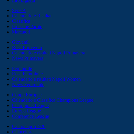
Info biglietti
Serie A
Calendario e Risultati
Classifica
Prossime Partite
Marcatori
Giovanili
Rosa Primavera
Calendario e risultati Napoli Primavera
News Primavera
Femminile
Rosa Femminile
Calendario e risultati Napoli Women
News Femminile
Coppe Europee
Calendario e Classifica Champions League
Champions League
Europa League
Conference League
Calcionapoli1926
Cittaceleste