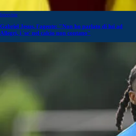
Interviste
Gabriel Jesus, l'agente: "Non ho parlato di lui ad
Allegri, i 'se' nel calcio non contano"