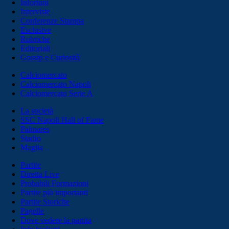
Infortuni
Interviste
Conferenze Stampa
Esclusive
Rubriche
Editoriali
Gossip e Curiosità
Calciomercato
Calciomercato Napoli
Calciomercato Serie A
La società
SSC Napoli Hall of Fame
Palmares
Stadio
Maglia
Partite
Diretta Live
Probabili Formazioni
Partite più importanti
Partite Storiche
Pagelle
Dove vedere la partita