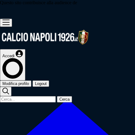
Questo sito contribuisce alla audience de
Accedi
Modifica profilo
Logout
Cerca