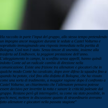
Ha raccolto in parte l’input del gruppo, allo stesso tempo pretendendo
un impegno ancor maggiore durante le sedute a Castel Volturno e
soprattutto immaginando una risposta immediata nella partita di
Bologna. Così non è stato. Senza timore di smentita, insieme alla
trasferta ad Eindhoven, la peggiore prestazione dell’anno.
L’atteggiamento in campo, la sconfitta senza appelli, hanno quindi
indotto Conte ad un radicale cambio di direzione nella
comunicazione. Esiste una frizione tra allenatore e giocatori che in
qualche modo Conte ha cavalcato, dopo aver difeso la squadra fino a
quando ha potuto, cioè fino alla disfatta di Bologna, che ha vissuto
come una sorta di tradimento, a maggior ragione dopo il confronto a
Castel Volturno, un chiarimento che l’allenatore pensava potesse
essere decisivo per invertire la rotta e sanare le criticità palesate dal
gruppo. Restano però gli interrogativi, su come sia stato possibile, in
pochi mesi, mettere in discussione quanto di straordinario avevano
fatto allenatore e giocatori nella passata stagione
”