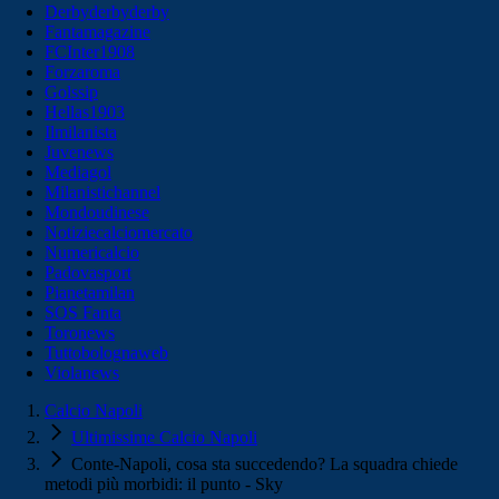
Derbyderbyderby
Fantamagazine
FCInter1908
Forzaroma
Golssip
Hellas1903
Ilmilanista
Juvenews
Mediagol
Milanistichannel
Mondoudinese
Notiziecalciomercato
Numericalcio
Padovasport
Pianetamilan
SOS Fanta
Toronews
Tuttobolognaweb
Violanews
Calcio Napoli
Ultimissime Calcio Napoli
Conte-Napoli, cosa sta succedendo? La squadra chiede
metodi più morbidi: il punto - Sky