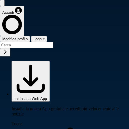
Accedi
Modifica profilo
Logout
Installa la Web App
Installa la nostra App gratuita e accedi più velocemente alle
notizie
Tocca