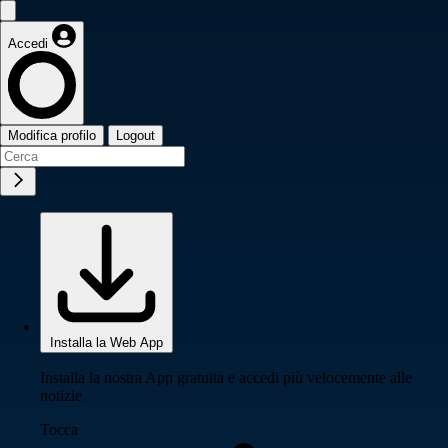
Accedi
Modifica profilo
Logout
Installa la Web App
Installa la nostra App gratuita e accedi più velocemente alle
notizie
Tocca