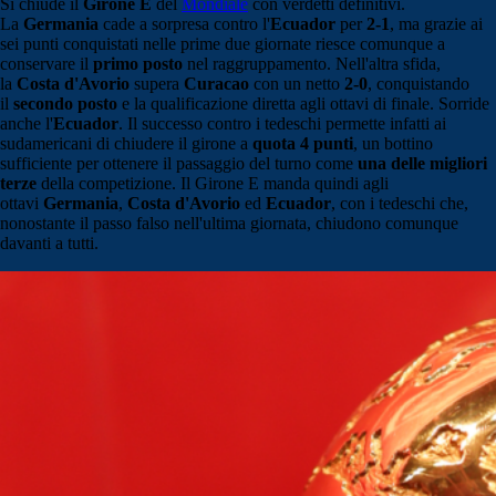
Si chiude il
Girone E
del
Mondiale
con verdetti definitivi.
La
Germania
cade a sorpresa contro l'
Ecuador
per
2-1
, ma grazie ai
sei punti conquistati nelle prime due giornate riesce comunque a
conservare il
primo posto
nel raggruppamento. Nell'altra sfida,
la
Costa d'Avorio
supera
Curacao
con un netto
2-0
, conquistando
il
secondo posto
e la qualificazione diretta agli ottavi di finale. Sorride
anche l'
Ecuador
. Il successo contro i tedeschi permette infatti ai
sudamericani di chiudere il girone a
quota 4 punti
, un bottino
sufficiente per ottenere il passaggio del turno come
una delle migliori
terze
della competizione. Il Girone E manda quindi agli
ottavi
Germania
,
Costa d'Avorio
ed
Ecuador
, con i tedeschi che,
nonostante il passo falso nell'ultima giornata, chiudono comunque
davanti a tutti.