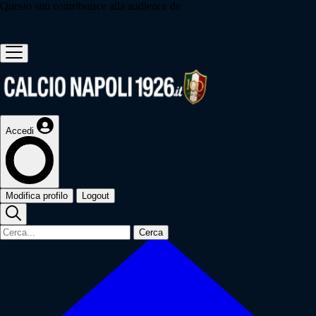
Questo sito contribuisce alla audience de
Accedi
Modifica profilo
Logout
Cerca