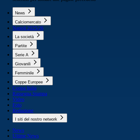
News
Calciomercato
Napoli 2025/26
La società
Partite
Serie A
Giovanili
Femminile
Coppe Europee
Coppa Italia
Rassegna Stampa
Video
Foto
Redazione
I siti del nostro network
News
Ultime News