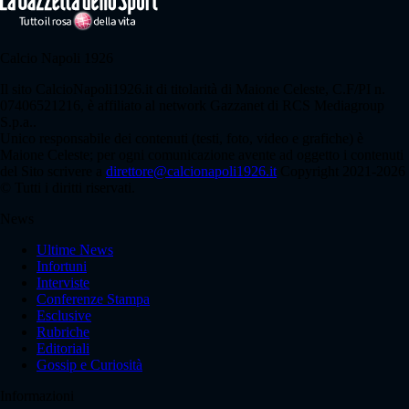
Calcio Napoli 1926
Il sito CalcioNapoli1926.it di titolarità di Maione Celeste, C.F/PI n.
07406521216, è affiliato al network Gazzanet di RCS Mediagroup
S.p.a..
Unico responsabile dei contenuti (testi, foto, video e grafiche) è
Maione Celeste; per ogni comunicazione avente ad oggetto i contenuti
del Sito scrivere a
direttore@calcionapoli1926.it
Copyright 2021-2026
© Tutti i diritti riservati.
News
Ultime News
Infortuni
Interviste
Conferenze Stampa
Esclusive
Rubriche
Editoriali
Gossip e Curiosità
Informazioni