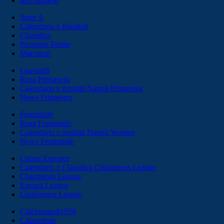
Info biglietti
Serie A
Calendario e Risultati
Classifica
Prossime Partite
Marcatori
Giovanili
Rosa Primavera
Calendario e risultati Napoli Primavera
News Primavera
Femminile
Rosa Femminile
Calendario e risultati Napoli Women
News Femminile
Coppe Europee
Calendario e Classifica Champions League
Champions League
Europa League
Conference League
Calcionapoli1926
Cittaceleste