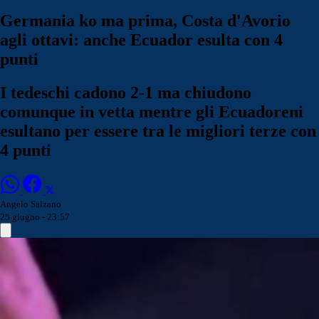
Germania ko ma prima, Costa d'Avorio
agli ottavi: anche Ecuador esulta con 4
punti
I tedeschi cadono 2-1 ma chiudono
comunque in vetta mentre gli Ecuadoreni
esultano per essere tra le migliori terze con
4 punti
Angelo Salzano
25 giugno - 23:57