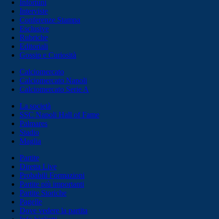
Infortuni
Interviste
Conferenze Stampa
Esclusive
Rubriche
Editoriali
Gossip e Curiosità
Calciomercato
Calciomercato Napoli
Calciomercato Serie A
La società
SSC Napoli Hall of Fame
Palmares
Stadio
Maglia
Partite
Diretta Live
Probabili Formazioni
Partite più importanti
Partite Storiche
Pagelle
Dove vedere la partita