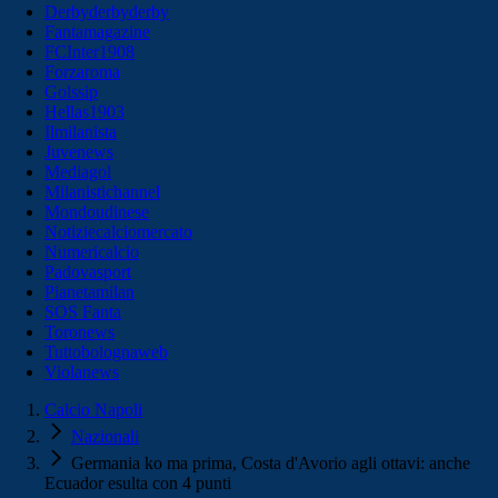
Derbyderbyderby
Fantamagazine
FCInter1908
Forzaroma
Golssip
Hellas1903
Ilmilanista
Juvenews
Mediagol
Milanistichannel
Mondoudinese
Notiziecalciomercato
Numericalcio
Padovasport
Pianetamilan
SOS Fanta
Toronews
Tuttobolognaweb
Violanews
Calcio Napoli
Nazionali
Germania ko ma prima, Costa d'Avorio agli ottavi: anche
Ecuador esulta con 4 punti