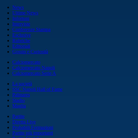
News
Ultime News
Infortuni
Interviste
Conferenze Stampa
Esclusive
Rubriche
Editoriali
Gossip e Curiosità
Calciomercato
Calciomercato Napoli
Calciomercato Serie A
La società
SSC Napoli Hall of Fame
Palmares
Stadio
Maglia
Partite
Diretta Live
Probabili Formazioni
Partite più importanti