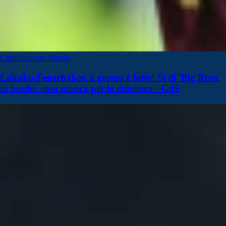
Calciomercato Napoli
Lukaku-Fenerbahce, il grosso è fatto! Sì di 'Big Rom'
ai turchi: cosa manca per la chiusura - GdS