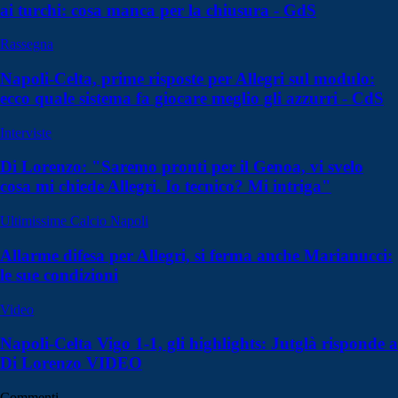
ai turchi: cosa manca per la chiusura - GdS
Rassegna
Napoli-Celta, prime risposte per Allegri sul modulo:
ecco quale sistema fa giocare meglio gli azzurri - CdS
Interviste
Di Lorenzo: "Saremo pronti per il Genoa, vi svelo
cosa mi chiede Allegri. Io tecnico? Mi intriga"
Ultimissime Calcio Napoli
Allarme difesa per Allegri, si ferma anche Marianucci:
le sue condizioni
Video
Napoli-Celta Vigo 1-1, gli highlights: Jutglà risponde a
Di Lorenzo VIDEO
Commenti