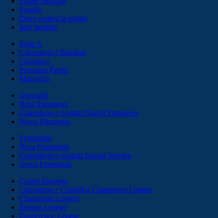
Partite Storiche
Pagelle
Dove vedere la partita
Info biglietti
Serie A
Calendario e Risultati
Classifica
Prossime Partite
Marcatori
Giovanili
Rosa Primavera
Calendario e risultati Napoli Primavera
News Primavera
Femminile
Rosa Femminile
Calendario e risultati Napoli Women
News Femminile
Coppe Europee
Calendario e Classifica Champions League
Champions League
Europa League
Conference League