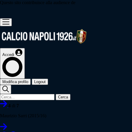
Questo sito contribuisce alla audience de
Accedi
Modifica profilo
Logout
Cerca
4
di
7
Maurizio Sarri (2015/16)