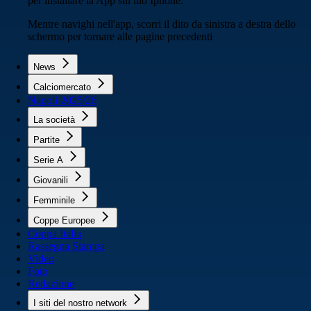
per installare la App sul tuo Iphone.
Mentre navighi nell'app, scorri il dito da sinistra a destra dello
schermo per tornare alle pagine precedenti
News
Calciomercato
Napoli 2025/26
La società
Partite
Serie A
Giovanili
Femminile
Coppe Europee
Coppa Italia
Rassegna Stampa
Video
Foto
Redazione
I siti del nostro network