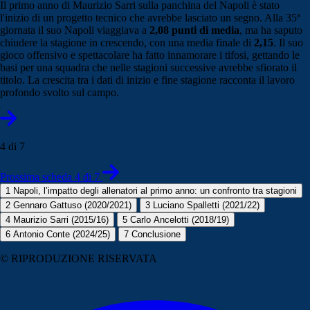
Il primo anno di Maurizio Sarri sulla panchina del Napoli è stato
l'inizio di un progetto tecnico che avrebbe lasciato un segno. Alla 35ª
giornata il suo Napoli viaggiava a
2,08 punti di media
, ma ha saputo
chiudere la stagione in crescendo, con una media finale di
2,15
. Il suo
gioco offensivo e spettacolare ha fatto innamorare i tifosi, gettando le
basi per una squadra che nelle stagioni successive avrebbe sfiorato il
titolo. La crescita tra i dati di inizio e fine stagione racconta il lavoro
profondo svolto sul campo.
4 di 7
Prossima scheda 4 di 7
1
Napoli, l’impatto degli allenatori al primo anno: un confronto tra stagioni
2
Gennaro Gattuso (2020/2021)
3
Luciano Spalletti (2021/22)
4
Maurizio Sarri (2015/16)
5
Carlo Ancelotti (2018/19)
6
Antonio Conte (2024/25)
7
Conclusione
© RIPRODUZIONE RISERVATA