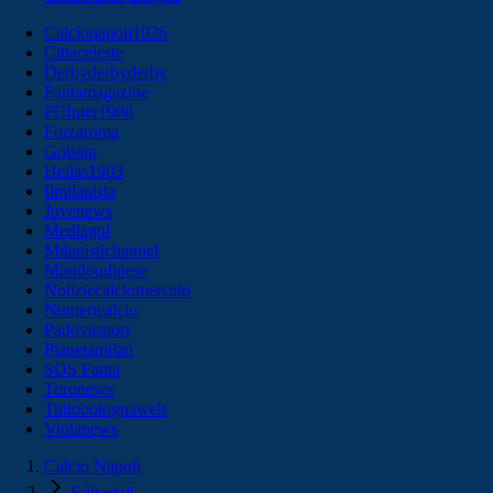
Calcionapoli1926
Cittaceleste
Derbyderbyderby
Fantamagazine
FCInter1908
Forzaroma
Golssip
Hellas1903
Ilmilanista
Juvenews
Mediagol
Milanistichannel
Mondoudinese
Notiziecalciomercato
Numericalcio
Padovasport
Pianetamilan
SOS Fanta
Toronews
Tuttobolognaweb
Violanews
Calcio Napoli
Editoriali