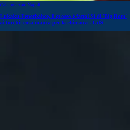
Calciomercato Napoli
Lukaku-Fenerbahce, il grosso è fatto! Sì di 'Big Rom'
ai turchi: cosa manca per la chiusura - GdS