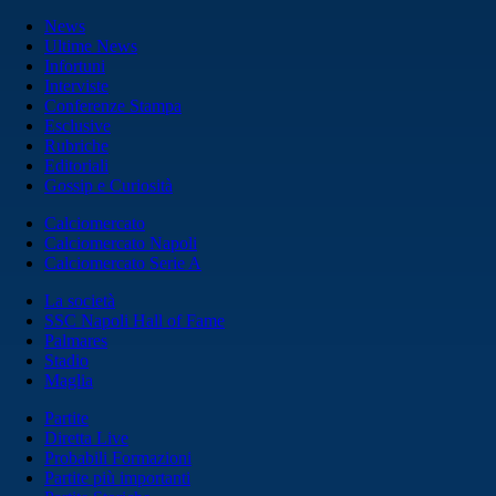
News
Ultime News
Infortuni
Interviste
Conferenze Stampa
Esclusive
Rubriche
Editoriali
Gossip e Curiosità
Calciomercato
Calciomercato Napoli
Calciomercato Serie A
La società
SSC Napoli Hall of Fame
Palmares
Stadio
Maglia
Partite
Diretta Live
Probabili Formazioni
Partite più importanti