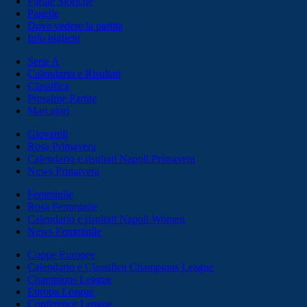
Partite Storiche
Pagelle
Dove vedere la partita
Info biglietti
Serie A
Calendario e Risultati
Classifica
Prossime Partite
Marcatori
Giovanili
Rosa Primavera
Calendario e risultati Napoli Primavera
News Primavera
Femminile
Rosa Femminile
Calendario e risultati Napoli Women
News Femminile
Coppe Europee
Calendario e Classifica Champions League
Champions League
Europa League
Conference League