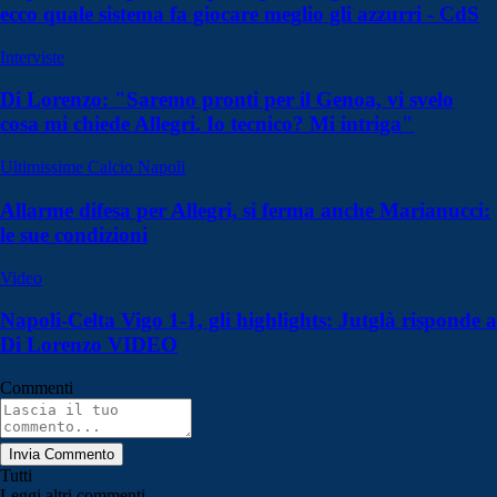
ecco quale sistema fa giocare meglio gli azzurri - CdS
Interviste
Di Lorenzo: "Saremo pronti per il Genoa, vi svelo
cosa mi chiede Allegri. Io tecnico? Mi intriga"
Ultimissime Calcio Napoli
Allarme difesa per Allegri, si ferma anche Marianucci:
le sue condizioni
Video
Napoli-Celta Vigo 1-1, gli highlights: Jutglà risponde a
Di Lorenzo VIDEO
Commenti
Invia Commento
Tutti
Leggi altri commenti