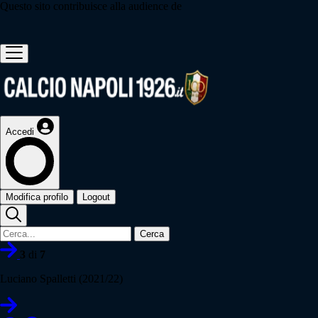
Questo sito contribuisce alla audience de
Accedi
Modifica profilo
Logout
Cerca
3
di
7
Luciano Spalletti (2021/22)