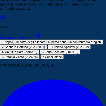
quella della rinascita mentale e tattica di una squadra in cerca di
continuità e maturità.
3 di 7
Prossima scheda 3 di 7
1
Napoli, l’impatto degli allenatori al primo anno: un confronto tra stagioni
2
Gennaro Gattuso (2020/2021)
3
Luciano Spalletti (2021/22)
4
Maurizio Sarri (2015/16)
5
Carlo Ancelotti (2018/19)
6
Antonio Conte (2024/25)
7
Conclusione
© RIPRODUZIONE RISERVATA