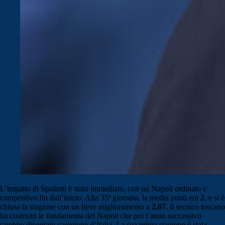
L’impatto di Spalletti è stato immediato, con un Napoli ordinato e
competitivo fin dall’inizio. Alla 35ª giornata, la media punti era
2
, e si è
chiusa la stagione con un lieve miglioramento a
2,07
. Il tecnico toscano
ha costruito le fondamenta del Napoli che poi l’anno successivo
sarebbe diventato campione d’Italia. La sua prima stagione è stata