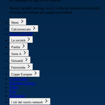
per installare la App sul tuo Iphone.
Mentre navighi nell'app, scorri il dito da sinistra a destra dello
schermo per tornare alle pagine precedenti
News
Calciomercato
Napoli 2025/26
La società
Partite
Serie A
Giovanili
Femminile
Coppe Europee
Coppa Italia
Rassegna Stampa
Video
Foto
Redazione
I siti del nostro network