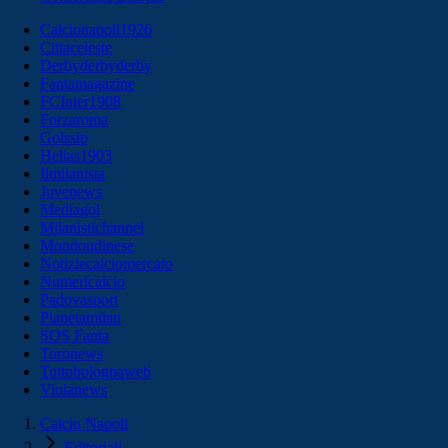
Calcionapoli1926
Cittaceleste
Derbyderbyderby
Fantamagazine
FCInter1908
Forzaroma
Golssip
Hellas1903
Ilmilanista
Juvenews
Mediagol
Milanistichannel
Mondoudinese
Notiziecalciomercato
Numericalcio
Padovasport
Pianetamilan
SOS Fanta
Toronews
Tuttobolognaweb
Violanews
Calcio Napoli
Editoriali