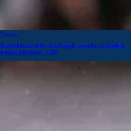
Rassegna
Badiashile ha detto sì al Napoli: accordo col Chelsea
sempre più vicino - CdS