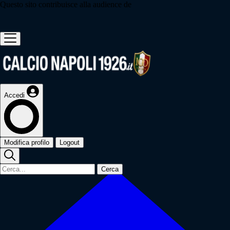
Questo sito contribuisce alla audience de
Accedi
Modifica profilo
Logout
Cerca