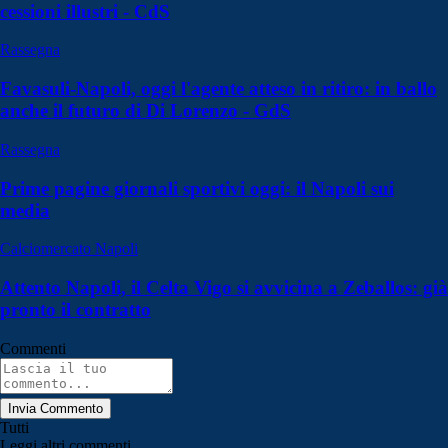
cessioni illustri - CdS
Rassegna
Favasuli-Napoli, oggi l'agente atteso in ritiro: in ballo
anche il futuro di Di Lorenzo - GdS
Rassegna
Prime pagine giornali sportivi oggi: il Napoli sui
media
Calciomercato Napoli
Attento Napoli, il Celta Vigo si avvicina a Zeballos: già
pronto il contratto
Commenti
Invia Commento
Tutti
Leggi altri commenti