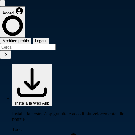
Accedi
Modifica profilo
Logout
Installa la Web App
Installa la nostra App gratuita e accedi più velocemente alle
notizie
Tocca