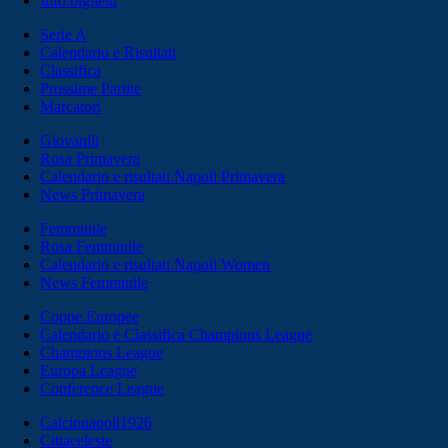
Info biglietti
Serie A
Calendario e Risultati
Classifica
Prossime Partite
Marcatori
Giovanili
Rosa Primavera
Calendario e risultati Napoli Primavera
News Primavera
Femminile
Rosa Femminile
Calendario e risultati Napoli Women
News Femminile
Coppe Europee
Calendario e Classifica Champions League
Champions League
Europa League
Conference League
Calcionapoli1926
Cittaceleste