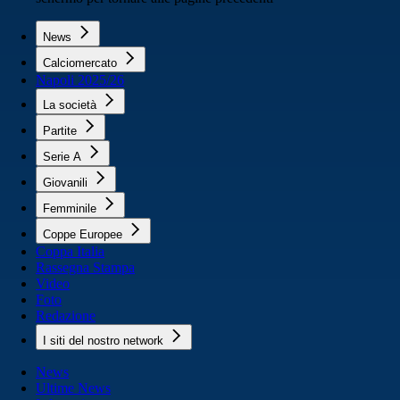
News
Calciomercato
Napoli 2025/26
La società
Partite
Serie A
Giovanili
Femminile
Coppe Europee
Coppa Italia
Rassegna Stampa
Video
Foto
Redazione
I siti del nostro network
News
Ultime News