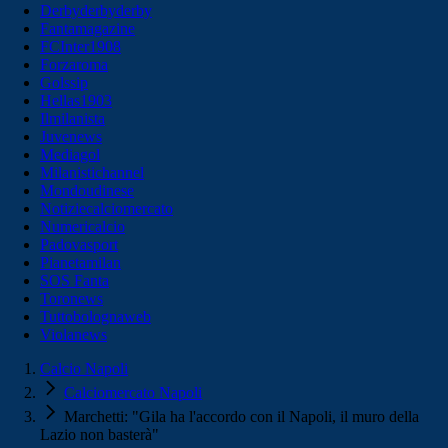
Derbyderbyderby
Fantamagazine
FCInter1908
Forzaroma
Golssip
Hellas1903
Ilmilanista
Juvenews
Mediagol
Milanistichannel
Mondoudinese
Notiziecalciomercato
Numericalcio
Padovasport
Pianetamilan
SOS Fanta
Toronews
Tuttobolognaweb
Violanews
Calcio Napoli
Calciomercato Napoli
Marchetti: "Gila ha l'accordo con il Napoli, il muro della
Lazio non basterà"