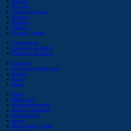
Infortuni
Interviste
Conferenze Stampa
Esclusive
Rubriche
Editoriali
Gossip e Curiosità
Calciomercato
Calciomercato Napoli
Calciomercato Serie A
La società
SSC Napoli Hall of Fame
Palmares
Stadio
Maglia
Partite
Diretta Live
Probabili Formazioni
Partite più importanti
Partite Storiche
Pagelle
Dove vedere la partita