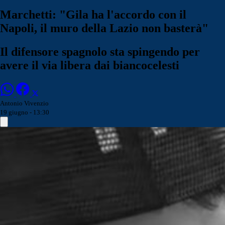
Marchetti: "Gila ha l'accordo con il
Napoli, il muro della Lazio non basterà"
Il difensore spagnolo sta spingendo per
avere il via libera dai biancocelesti
Antonio Vivenzio
19 giugno - 13:30