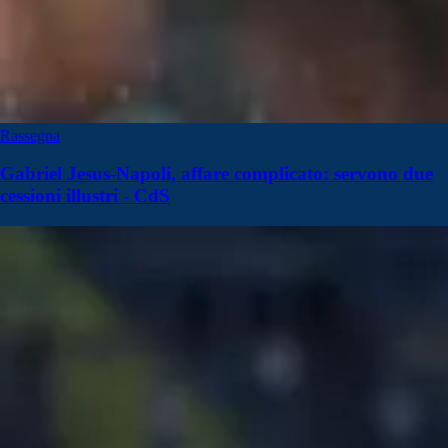
Rassegna
Gabriel Jesus-Napoli, affare complicato: servono due
cessioni illustri - CdS