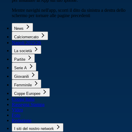
per installare la App sul tuo Iphone.
Mentre navighi nell'app, scorri il dito da sinistra a destra dello
schermo per tornare alle pagine precedenti
News
Calciomercato
Napoli 2025/26
La società
Partite
Serie A
Giovanili
Femminile
Coppe Europee
Coppa Italia
Rassegna Stampa
Video
Foto
Redazione
I siti del nostro network