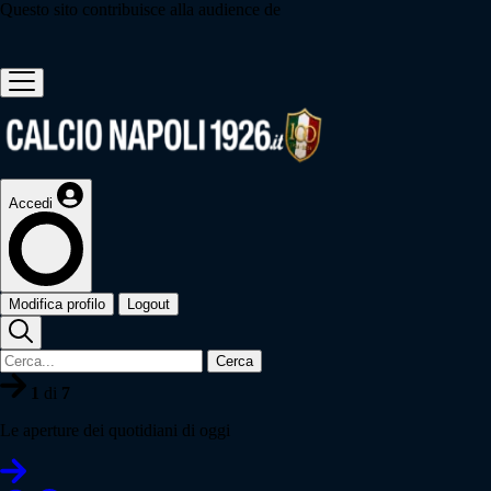
Questo sito contribuisce alla audience de
Accedi
Modifica profilo
Logout
Cerca
1
di
7
Le aperture dei quotidiani di oggi