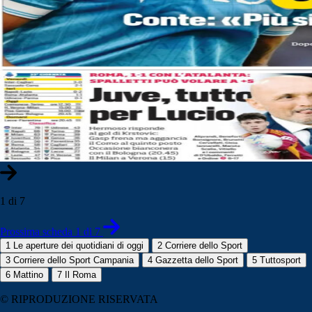
1 di 7
Prossima scheda 1 di 7
1
Le aperture dei quotidiani di oggi
2
Corriere dello Sport
3
Corriere dello Sport Campania
4
Gazzetta dello Sport
5
Tuttosport
6
Mattino
7
Il Roma
© RIPRODUZIONE RISERVATA