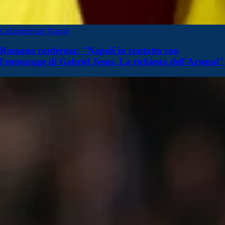
Calciomercato Napoli
Romano conferma: "Napoli in contatto con
l'entourage di Gabriel Jesus. La richiesta dell'Arsenal"