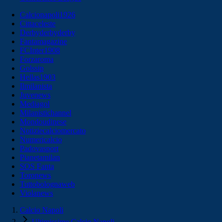
Calcionapoli1926
Cittaceleste
Derbyderbyderby
Fantamagazine
FCInter1908
Forzaroma
Golssip
Hellas1903
Ilmilanista
Juvenews
Mediagol
Milanistichannel
Mondoudinese
Notiziecalciomercato
Numericalcio
Padovasport
Pianetamilan
SOS Fanta
Toronews
Tuttobolognaweb
Violanews
Calcio Napoli
Ultimissime Calcio Napoli