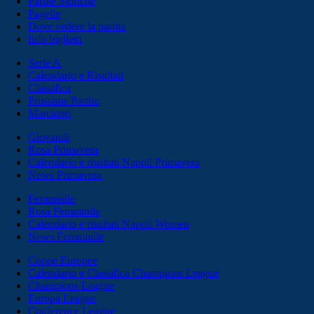
Partite Storiche
Pagelle
Dove vedere la partita
Info biglietti
Serie A
Calendario e Risultati
Classifica
Prossime Partite
Marcatori
Giovanili
Rosa Primavera
Calendario e risultati Napoli Primavera
News Primavera
Femminile
Rosa Femminile
Calendario e risultati Napoli Women
News Femminile
Coppe Europee
Calendario e Classifica Champions League
Champions League
Europa League
Conference League