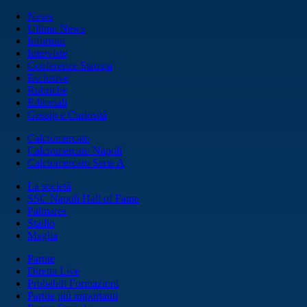
News
Ultime News
Infortuni
Interviste
Conferenze Stampa
Esclusive
Rubriche
Editoriali
Gossip e Curiosità
Calciomercato
Calciomercato Napoli
Calciomercato Serie A
La società
SSC Napoli Hall of Fame
Palmares
Stadio
Maglia
Partite
Diretta Live
Probabili Formazioni
Partite più importanti