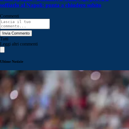
soffiarlo al Napoli: punta a chiudere subito
Commenti
Invia Commento
Tutti
Leggi altri commenti
Ultime Notizie