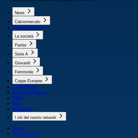
News
Calciomercato
Napoli 2025/26
La società
Partite
Serie A
Giovanili
Femminile
Coppe Europee
Coppa Italia
Rassegna Stampa
Video
Foto
Redazione
I siti del nostro network
News
Ultime News