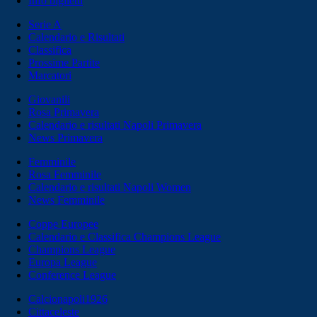
Info biglietti
Serie A
Calendario e Risultati
Classifica
Prossime Partite
Marcatori
Giovanili
Rosa Primavera
Calendario e risultati Napoli Primavera
News Primavera
Femminile
Rosa Femminile
Calendario e risultati Napoli Women
News Femminile
Coppe Europee
Calendario e Classifica Champions League
Champions League
Europa League
Conference League
Calcionapoli1926
Cittaceleste