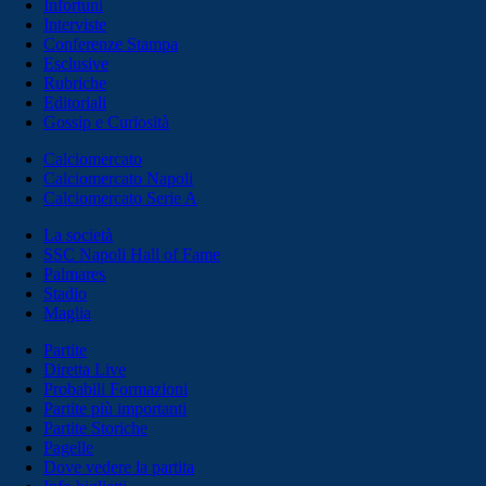
Infortuni
Interviste
Conferenze Stampa
Esclusive
Rubriche
Editoriali
Gossip e Curiosità
Calciomercato
Calciomercato Napoli
Calciomercato Serie A
La società
SSC Napoli Hall of Fame
Palmares
Stadio
Maglia
Partite
Diretta Live
Probabili Formazioni
Partite più importanti
Partite Storiche
Pagelle
Dove vedere la partita