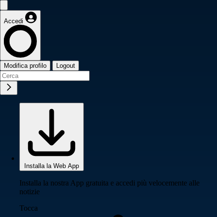
Accedi
Modifica profilo
Logout
Installa la Web App
Installa la nostra App gratuita e accedi più velocemente alle
notizie
Tocca