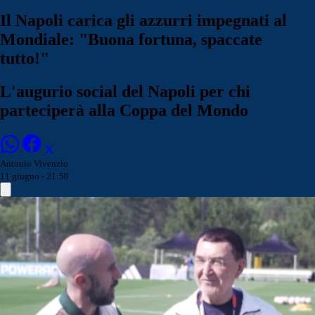
Il Napoli carica gli azzurri impegnati al
Mondiale: "Buona fortuna, spaccate
tutto!"
L'augurio social del Napoli per chi
parteciperà alla Coppa del Mondo
Antonio Vivenzio
11 giugno - 21:50