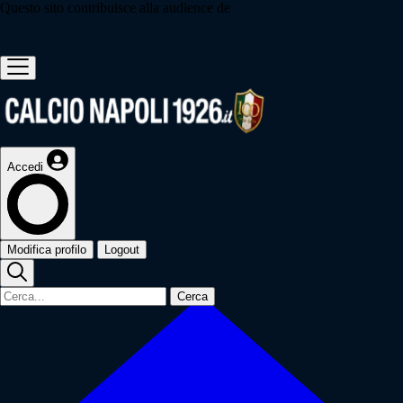
Questo sito contribuisce alla audience de
Accedi
Modifica profilo
Logout
Cerca