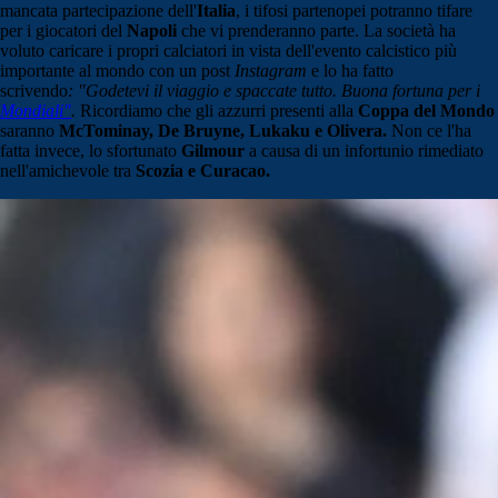
mancata partecipazione dell'
Italia
, i tifosi partenopei potranno tifare
per i giocatori del
Napoli
che vi prenderanno parte. La società ha
voluto caricare i propri calciatori in vista dell'evento calcistico più
importante al mondo con un post
Instagram
e lo ha fatto
scrivendo
:
"Godetevi il viaggio e spaccate tutto. Buona fortuna per i
Mondiali"
.
Ricordiamo che gli azzurri presenti alla
Coppa del Mondo
saranno
McTominay, De Bruyne, Lukaku e Olivera.
Non ce l'ha
fatta invece, lo sfortunato
Gilmour
a causa di un infortunio rimediato
nell'amichevole tra
Scozia e Curacao.