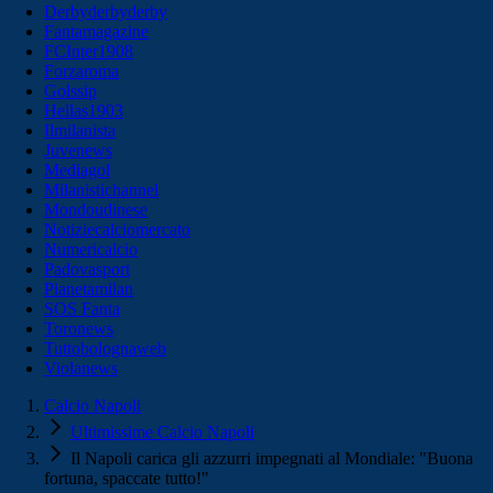
Derbyderbyderby
Fantamagazine
FCInter1908
Forzaroma
Golssip
Hellas1903
Ilmilanista
Juvenews
Mediagol
Milanistichannel
Mondoudinese
Notiziecalciomercato
Numericalcio
Padovasport
Pianetamilan
SOS Fanta
Toronews
Tuttobolognaweb
Violanews
Calcio Napoli
Ultimissime Calcio Napoli
Il Napoli carica gli azzurri impegnati al Mondiale: "Buona
fortuna, spaccate tutto!"