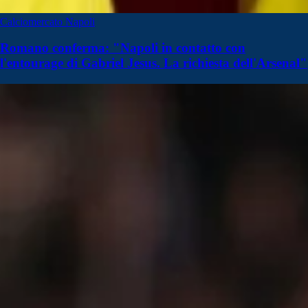
Calciomercato Napoli
Romano conferma: "Napoli in contatto con
l'entourage di Gabriel Jesus. La richiesta dell'Arsenal"