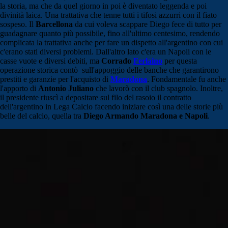
la storia, ma che da quel giorno in poi è diventato leggenda e poi
divinità laica. Una trattativa che tenne tutti i tifosi azzurri con il fiato
sospeso. Il
Barcellona
da cui voleva scappare Diego fece di tutto per
guadagnare quanto più possibile, fino all'ultimo centesimo, rendendo
complicata la trattativa anche per fare un dispetto all'argentino con cui
c'erano stati diversi problemi. Dall'altro lato c'era un Napoli con le
casse vuote e diversi debiti, ma
Corrado
Ferlaino
per questa
operazione storica contò sull'appoggio delle banche che garantirono
prestiti e garanzie per l'acquisto di
Maradona
. Fondamentale fu anche
l'apporto di
Antonio Juliano
che lavorò con il club spagnolo. Inoltre,
il presidente riuscì a depositare sul filo del rasoio il contratto
dell'argentino in Lega Calcio facendo iniziare così una delle storie più
belle del calcio, quella tra
Diego Armando Maradona e Napoli
.