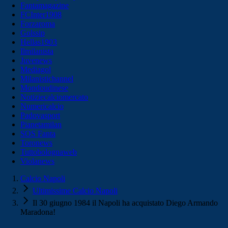
Fantamagazine
FCInter1908
Forzaroma
Golssip
Hellas1903
Ilmilanista
Juvenews
Mediagol
Milanistichannel
Mondoudinese
Notiziecalciomercato
Numericalcio
Padovasport
Pianetamilan
SOS Fanta
Toronews
Tuttobolognaweb
Violanews
Calcio Napoli
Ultimissime Calcio Napoli
Il 30 giugno 1984 il Napoli ha acquistato Diego Armando
Maradona!