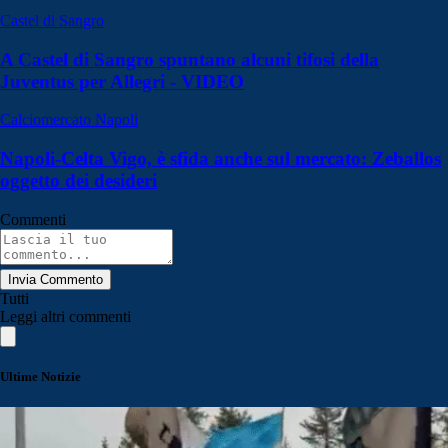
Castel di Sangro
A Castel di Sangro spuntano alcuni tifosi della
Juventus per Allegri - VIDEO
Calciomercato Napoli
Napoli-Celta Vigo, è sfida anche sul mercato: Zeballos
oggetto dei desideri
Commenti
Invia Commento
Tutti
Leggi altri commenti
Ultime Notizie