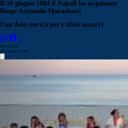
Il 30 giugno 1984 il Napoli ha acquistato
Diego Armando Maradona!
Una data storica per i tifosi azzurri
Sara Ghezzi
30 giugno - 14:40