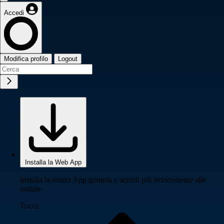
Accedi
Modifica profilo
Logout
Installa la Web App
Installa la nostra App gratuita e accedi più velocemente alle
notizie
Tocca