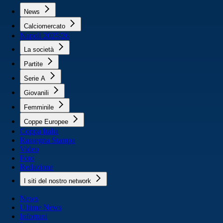
News
Calciomercato
Napoli 2025/26
La società
Partite
Serie A
Giovanili
Femminile
Coppe Europee
Coppa Italia
Rassegna Stampa
Video
Foto
Redazione
I siti del nostro network
News
Ultime News
Infortuni