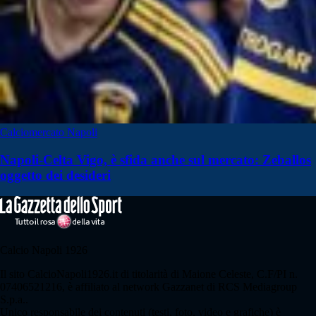
Calciomercato Napoli
Napoli-Celta Vigo, è sfida anche sul mercato: Zeballos
oggetto dei desideri
Calcio Napoli 1926
Il sito CalcioNapoli1926.it di titolarità di Maione Celeste, C.F/PI n.
07406521216, è affiliato al network Gazzanet di RCS Mediagroup
S.p.a..
Unico responsabile dei contenuti (testi, foto, video e grafiche) è