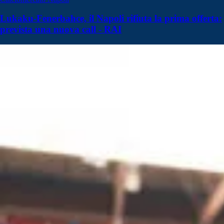
Lukaku-Fenerbahce, il Napoli rifiuta la prima offerta:
prevista una nuova call - RAI