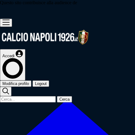
Questo sito contribuisce alla audience de
Accedi
Modifica profilo
Logout
Cerca