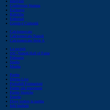
Interviste
Conferenze Stampa
Esclusive
Rubriche
Editoriali
Gossip e Curiosità
Calciomercato
Calciomercato Napoli
Calciomercato Serie A
La società
SSC Napoli Hall of Fame
Palmares
Stadio
Maglia
Partite
Diretta Live
Probabili Formazioni
Partite più importanti
Partite Storiche
Pagelle
Dove vedere la partita
Info biglietti