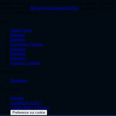
Maione Celeste; per ogni comunicazione avente ad oggetto i contenuti
del Sito scrivere a
direttore@calcionapoli1926.it
Copyright 2021-2026
© Tutti i diritti riservati.
News
Ultime News
Infortuni
Interviste
Conferenze Stampa
Esclusive
Rubriche
Editoriali
Gossip e Curiosità
Informazioni
Redazione
Trasparenza
Sitemap
Community Policy
Cookie Policy e Privacy
Preferenze sui cookie