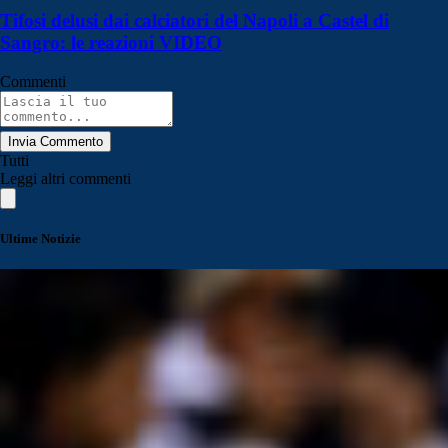
Tifosi delusi dai calciatori del Napoli a Castel di
Sangro: le reazioni VIDEO
Commenti
Invia Commento
Tutti
Leggi altri commenti
Ultime Notizie