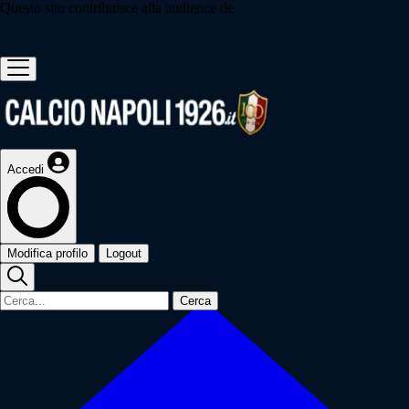
Questo sito contribuisce alla audience de
Accedi
Modifica profilo
Logout
Cerca