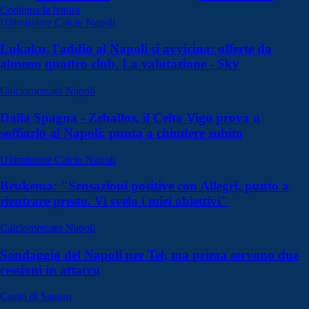
Continua la lettura
Ultimissime Calcio Napoli
Lukaku, l'addio al Napoli si avvicina: offerte da
almeno quattro club. La valutazione - Sky
Calciomercato Napoli
Dalla Spagna - Zeballos, il Celta Vigo prova a
soffiarlo al Napoli: punta a chiudere subito
Ultimissime Calcio Napoli
Beukema: "Sensazioni positive con Allegri, punto a
rientrare presto. Vi svelo i miei obiettivi"
Calciomercato Napoli
Sondaggio del Napoli per Tel, ma prima servono due
cessioni in attacco
Castel di Sangro