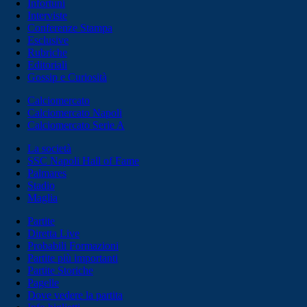
Infortuni
Interviste
Conferenze Stampa
Esclusive
Rubriche
Editoriali
Gossip e Curiosità
Calciomercato
Calciomercato Napoli
Calciomercato Serie A
La società
SSC Napoli Hall of Fame
Palmares
Stadio
Maglia
Partite
Diretta Live
Probabili Formazioni
Partite più importanti
Partite Storiche
Pagelle
Dove vedere la partita