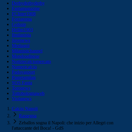
Derbyderbyderby
Fantamagazine
FCInter1908
Forzaroma
Golssip
Hellas1903
Ilmilanista
Juvenews
Mediagol
Milanistichannel
Mondoudinese
Notiziecalciomercato
Numericalcio
Padovasport
Pianetamilan
SOS Fanta
Toronews
Tuttobolognaweb
Violanews
Calcio Napoli
Rassegna
Zeballos sogna il Napoli: che inizio per Allegri con
l'attaccante del Boca! - GdS