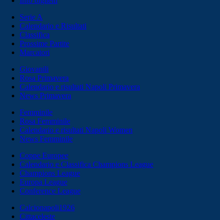
Info biglietti
Serie A
Calendario e Risultati
Classifica
Prossime Partite
Marcatori
Giovanili
Rosa Primavera
Calendario e risultati Napoli Primavera
News Primavera
Femminile
Rosa Femminile
Calendario e risultati Napoli Women
News Femminile
Coppe Europee
Calendario e Classifica Champions League
Champions League
Europa League
Conference League
Calcionapoli1926
Cittaceleste