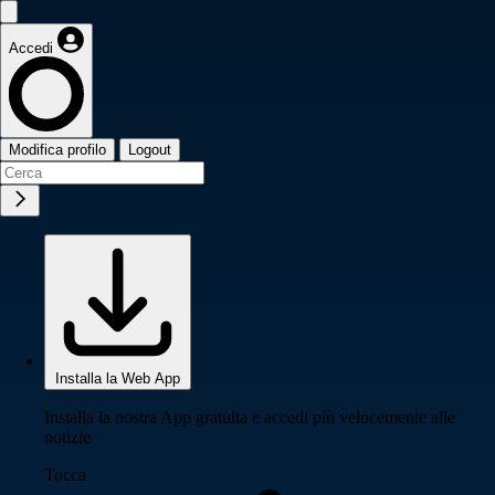
Accedi
Modifica profilo
Logout
Installa la Web App
Installa la nostra App gratuita e accedi più velocemente alle
notizie
Tocca