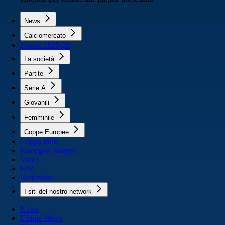
News
Calciomercato
Napoli 2025/26
La società
Partite
Serie A
Giovanili
Femminile
Coppe Europee
Coppa Italia
Rassegna Stampa
Video
Foto
Redazione
I siti del nostro network
News
Ultime News