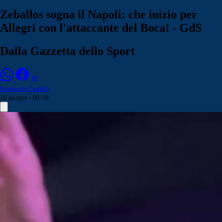
Zeballos sogna il Napoli: che inizio per
Allegri con l'attaccante del Boca! - GdS
Dalla Gazzetta dello Sport
Emanuela Castelli
26 giugno - 09:10