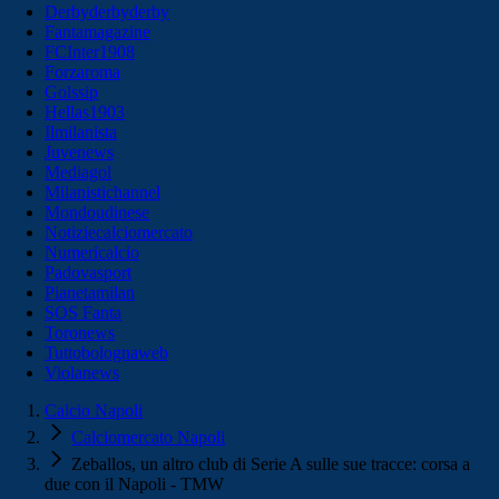
Derbyderbyderby
Fantamagazine
FCInter1908
Forzaroma
Golssip
Hellas1903
Ilmilanista
Juvenews
Mediagol
Milanistichannel
Mondoudinese
Notiziecalciomercato
Numericalcio
Padovasport
Pianetamilan
SOS Fanta
Toronews
Tuttobolognaweb
Violanews
Calcio Napoli
Calciomercato Napoli
Zeballos, un altro club di Serie A sulle sue tracce: corsa a
due con il Napoli - TMW