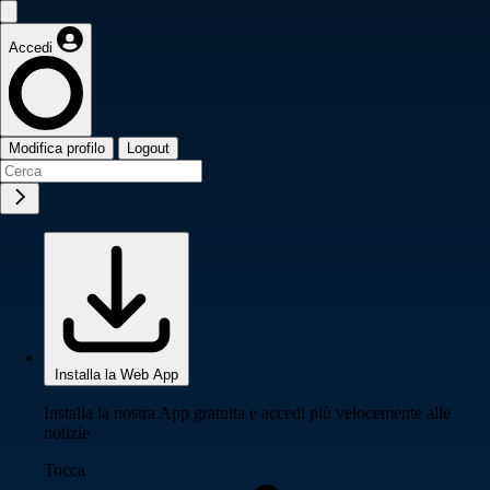
Accedi
Modifica profilo
Logout
Installa la Web App
Installa la nostra App gratuita e accedi più velocemente alle
notizie
Tocca