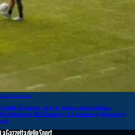
Castel di Sangro
Castel di Sangro, day 8: seduta pomeridiana.
Problemi per McTominay! Lo scozzese è (di nuovo)
out