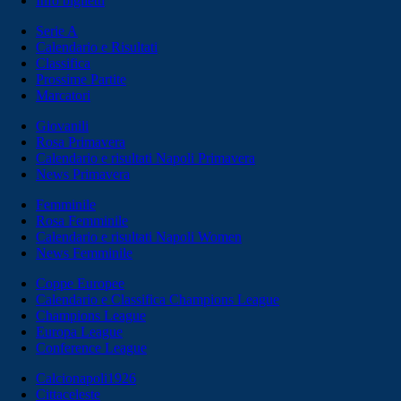
Info biglietti
Serie A
Calendario e Risultati
Classifica
Prossime Partite
Marcatori
Giovanili
Rosa Primavera
Calendario e risultati Napoli Primavera
News Primavera
Femminile
Rosa Femminile
Calendario e risultati Napoli Women
News Femminile
Coppe Europee
Calendario e Classifica Champions League
Champions League
Europa League
Conference League
Calcionapoli1926
Cittaceleste