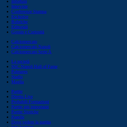
Infortuni
Interviste
Conferenze Stampa
Esclusive
Rubriche
Editoriali
Gossip e Curiosità
Calciomercato
Calciomercato Napoli
Calciomercato Serie A
La società
SSC Napoli Hall of Fame
Palmares
Stadio
Maglia
Partite
Diretta Live
Probabili Formazioni
Partite più importanti
Partite Storiche
Pagelle
Dove vedere la partita