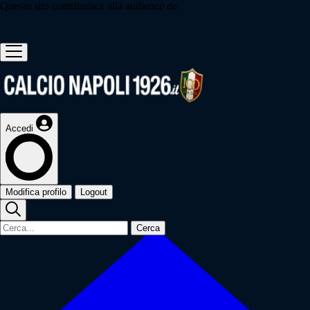
Questo sito contribuisce alla audience de
Accedi
Modifica profilo
Logout
Cerca