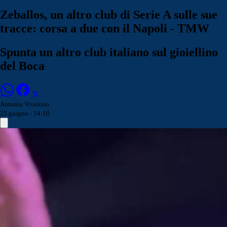
Zeballos, un altro club di Serie A sulle sue
tracce: corsa a due con il Napoli - TMW
Spunta un altro club italiano sul gioiellino
del Boca
Antonio Vivenzio
25 giugno - 14:10