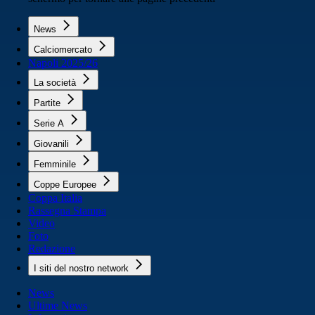
News
Calciomercato
Napoli 2025/26
La società
Partite
Serie A
Giovanili
Femminile
Coppe Europee
Coppa Italia
Rassegna Stampa
Video
Foto
Redazione
I siti del nostro network
News
Ultime News