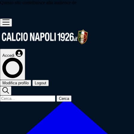
Questo sito contribuisce alla audience de
Accedi
Modifica profilo
Logout
Cerca