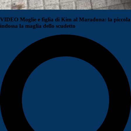
VIDEO Moglie e figlia di Kim al Maradona: la piccola
indossa la maglia dello scudetto