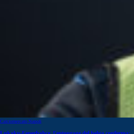
Calciomercato Napoli
Lukaku-Fenerbahce, l'entourage del belga conferma: