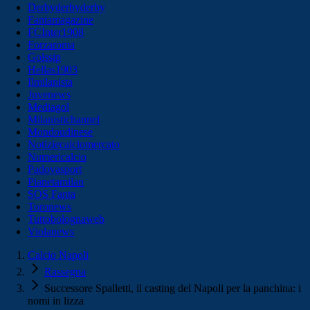
Derbyderbyderby
Fantamagazine
FCInter1908
Forzaroma
Golssip
Hellas1903
Ilmilanista
Juvenews
Mediagol
Milanistichannel
Mondoudinese
Notiziecalciomercato
Numericalcio
Padovasport
Pianetamilan
SOS Fanta
Toronews
Tuttobolognaweb
Violanews
Calcio Napoli
Rassegna
Successore Spalletti, il casting del Napoli per la panchina: i
nomi in lizza