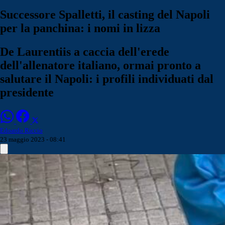
Successore Spalletti, il casting del Napoli
per la panchina: i nomi in lizza
De Laurentiis a caccia dell'erede
dell'allenatore italiano, ormai pronto a
salutare il Napoli: i profili individuati dal
presidente
Edoardo Riccio
23 maggio 2023 - 08:41