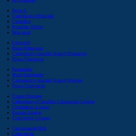
Info biglietti
Serie A
Calendario e Risultati
Classifica
Prossime Partite
Marcatori
Giovanili
Rosa Primavera
Calendario e risultati Napoli Primavera
News Primavera
Femminile
Rosa Femminile
Calendario e risultati Napoli Women
News Femminile
Coppe Europee
Calendario e Classifica Champions League
Champions League
Europa League
Conference League
Calcionapoli1926
Cittaceleste