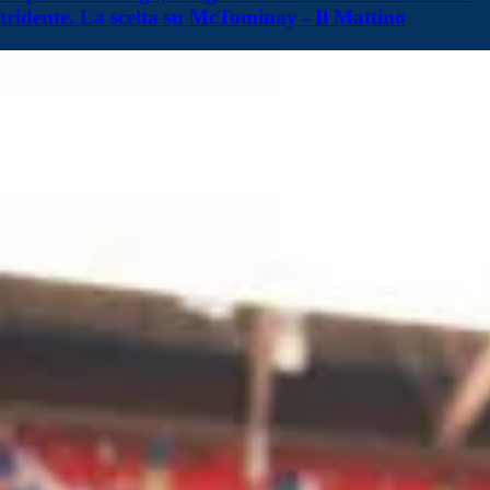
tridente. La scelta su McTominay - Il Mattino