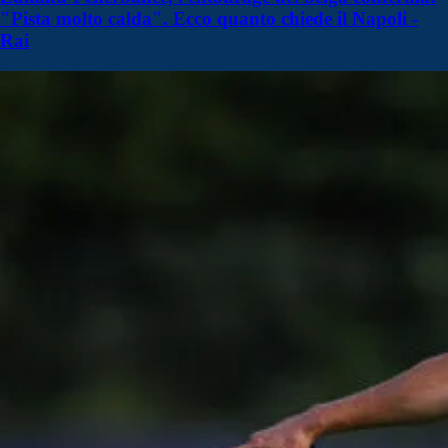
"Pista molto calda". Ecco quanto chiede il Napoli -
Rai