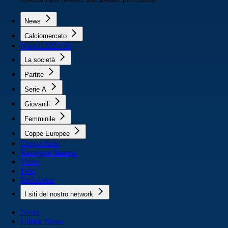
News
Calciomercato
Napoli 2025/26
La società
Partite
Serie A
Giovanili
Femminile
Coppe Europee
Coppa Italia
Rassegna Stampa
Video
Foto
Redazione
I siti del nostro network
News
Ultime News