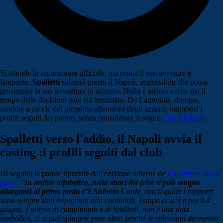
Si attende la separazione ufficiale, ma ormai il suo avvenire è
lampante.
Spalletti
saluterà presto il Napoli, impossibile che possa
proseguire la sua avventura in azzurro. Nulla è ancora certo, ma il
tempo delle decisioni pare sia terminato. De Laurentiis, dunque,
sarebbe a caccia del prossimo allenatore degli azzurri; numerosi i
profili seguiti dal patron, senza considerare il sogno
Luis Enrique
.
Spalletti verso l'addio, il Napoli avvia il
casting :i profili seguiti dal club
Di seguito le parole riportate dall'edizione odierna de
Il Corriere dello
Sport
: "
In ordine alfabetico, nella short-list (che si può sempre
allargare) al primo posto c’è Antonio Conte
, con il quale i rapporti
sono sempre stati improntati alla cordialità.
Tempo ce n’è e poi il 4
giugno, l’ultima di campionato e di Spalletti, non è una data
simbolica, ci si può spingere pure oltre, perché le riflessioni dovranno