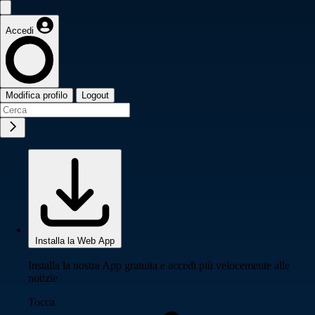
Accedi
Modifica profilo
Logout
Installa la Web App
Installa la nostra App gratuita e accedi più velocemente alle
notizie
Tocca