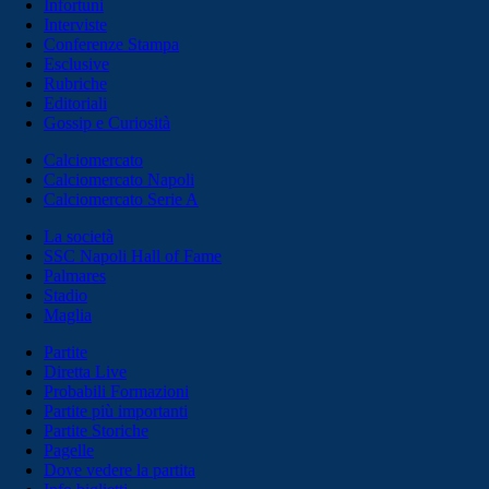
Infortuni
Interviste
Conferenze Stampa
Esclusive
Rubriche
Editoriali
Gossip e Curiosità
Calciomercato
Calciomercato Napoli
Calciomercato Serie A
La società
SSC Napoli Hall of Fame
Palmares
Stadio
Maglia
Partite
Diretta Live
Probabili Formazioni
Partite più importanti
Partite Storiche
Pagelle
Dove vedere la partita