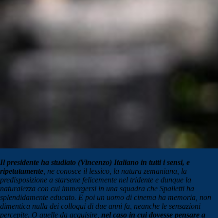
Il presidente ha studiato (Vincenzo) Italiano in tutti i sensi, e
ripetutamente
, ne conosce il lessico, la natura zemaniana, la
predisposizione a starsene felicemente nel tridente e dunque la
naturalezza con cui immergersi in una squadra che Spalletti ha
splendidamente educato. E poi un uomo di cinema ha memoria, non
dimentica nulla dei colloqui di due anni fa, neanche le sensazioni
percepite. O quelle da acquisire,
nel caso in cui dovesse pensare a