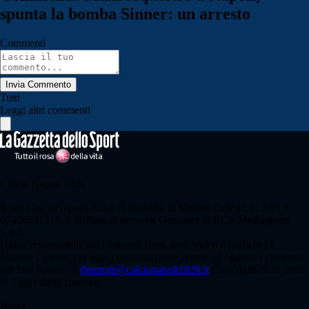
spunta la bomba Sinner: un arresto
Commenti
Invia Commento
Tutti
Leggi altri commenti
Calcio Napoli 1926
Il sito CalcioNapoli1926.it di titolarità di Maione Celeste, C.F/PI n.
07406521216, è affiliato al network Gazzanet di RCS Mediagroup
S.p.a..
Unico responsabile dei contenuti (testi, foto, video e grafiche) è
Maione Celeste; per ogni comunicazione avente ad oggetto i contenuti
del Sito scrivere a
direttore@calcionapoli1926.it
Copyright 2021-2026
© Tutti i diritti riservati.
News