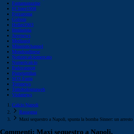
Fantamagazine
FCInter1908
Forzaroma
Golssip
Hellas1903
Ilmilanista
Juvenews
Mediagol
Milanistichannel
Mondoudinese
Notiziecalciomercato
Numericalcio
Padovasport
Pianetamilan
SOS Fanta
Toronews
Tuttobolognaweb
Violanews
Calcio Napoli
Rassegna
Maxi sequestro a Napoli, spunta la bomba Sinner: un arresto
Commenti: Maxi sequestro a Napoli,