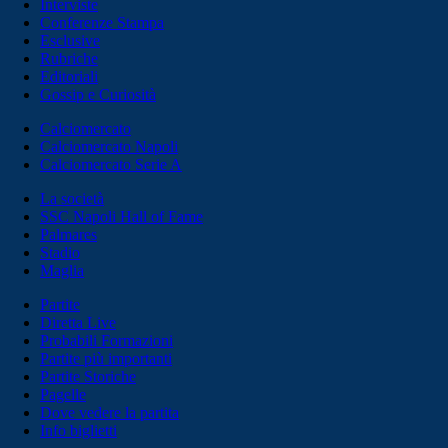
Interviste
Conferenze Stampa
Esclusive
Rubriche
Editoriali
Gossip e Curiosità
Calciomercato
Calciomercato Napoli
Calciomercato Serie A
La società
SSC Napoli Hall of Fame
Palmares
Stadio
Maglia
Partite
Diretta Live
Probabili Formazioni
Partite più importanti
Partite Storiche
Pagelle
Dove vedere la partita
Info biglietti