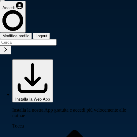
Accedi
Modifica profilo
Logout
Installa la Web App
Installa la nostra App gratuita e accedi più velocemente alle
notizie
Tocca