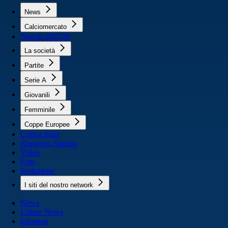
News
Calciomercato
Napoli 2025/26
La società
Partite
Serie A
Giovanili
Femminile
Coppe Europee
Coppa Italia
Rassegna Stampa
Video
Foto
Redazione
I siti del nostro network
News
Ultime News
Infortuni