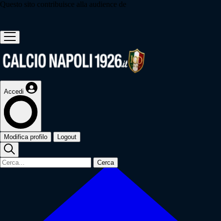
Questo sito contribuisce alla audience de
Accedi
Modifica profilo
Logout
Cerca