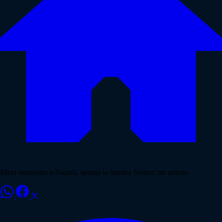
Maxi sequestro a Napoli, spunta la bomba Sinner: un arresto