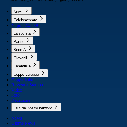
News
Calciomercato
Napoli 2025/26
La società
Partite
Serie A
Giovanili
Femminile
Coppe Europee
Coppa Italia
Rassegna Stampa
Video
Foto
Redazione
I siti del nostro network
News
Ultime News