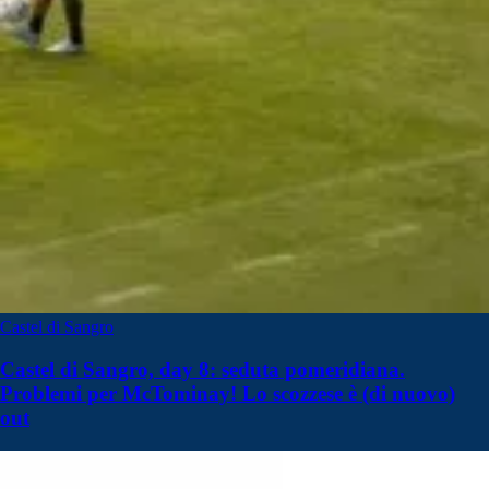
Castel di Sangro
Castel di Sangro, day 8: seduta pomeridiana.
Problemi per McTominay! Lo scozzese è (di nuovo)
out