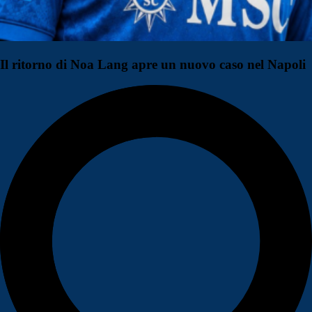
Il ritorno di Noa Lang apre un nuovo caso nel Napoli