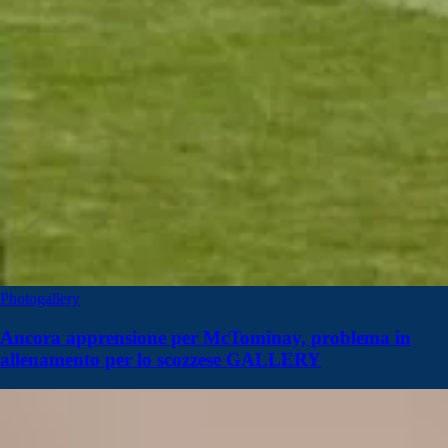
Photogallery
Ancora apprensione per McTominay, problema in
allenamento per lo scozzese GALLERY