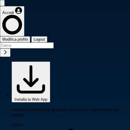
Accedi
Modifica profilo
Logout
Installa la Web App
Installa la nostra App gratuita e accedi più velocemente alle
notizie
Tocca