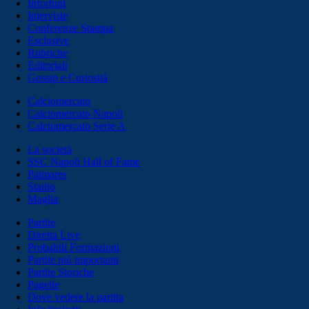
Infortuni
Interviste
Conferenze Stampa
Esclusive
Rubriche
Editoriali
Gossip e Curiosità
Calciomercato
Calciomercato Napoli
Calciomercato Serie A
La società
SSC Napoli Hall of Fame
Palmares
Stadio
Maglia
Partite
Diretta Live
Probabili Formazioni
Partite più importanti
Partite Storiche
Pagelle
Dove vedere la partita