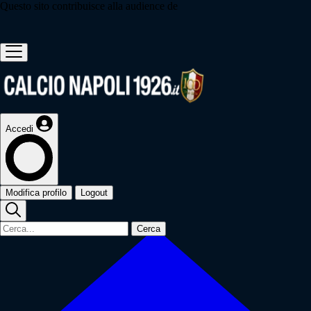
Questo sito contribuisce alla audience de
Accedi
Modifica profilo
Logout
Cerca