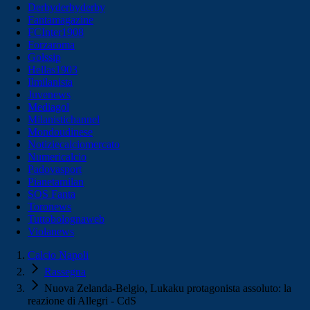
Derbyderbyderby
Fantamagazine
FCInter1908
Forzaroma
Golssip
Hellas1903
Ilmilanista
Juvenews
Mediagol
Milanistichannel
Mondoudinese
Notiziecalciomercato
Numericalcio
Padovasport
Pianetamilan
SOS Fanta
Toronews
Tuttobolognaweb
Violanews
Calcio Napoli
Rassegna
Nuova Zelanda-Belgio, Lukaku protagonista assoluto: la
reazione di Allegri - CdS