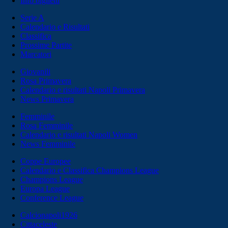
Info biglietti
Serie A
Calendario e Risultati
Classifica
Prossime Partite
Marcatori
Giovanili
Rosa Primavera
Calendario e risultati Napoli Primavera
News Primavera
Femminile
Rosa Femminile
Calendario e risultati Napoli Women
News Femminile
Coppe Europee
Calendario e Classifica Champions League
Champions League
Europa League
Conference League
Calcionapoli1926
Cittaceleste