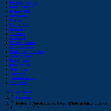
Derbyderbyderby
Fantamagazine
FCInter1908
Forzaroma
Golssip
Hellas1903
Ilmilanista
Juvenews
Mediagol
Milanistichannel
Mondoudinese
Notiziecalciomercato
Numericalcio
Padovasport
Pianetamilan
SOS Fanta
Toronews
Tuttobolognaweb
Violanews
Calcio Napoli
Rassegna
Frattesi, il Napoli attende: futuro all'Inter in bilico, dipende
da un fattore - CdS