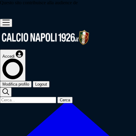
Questo sito contribuisce alla audience de
Accedi
Modifica profilo
Logout
Cerca