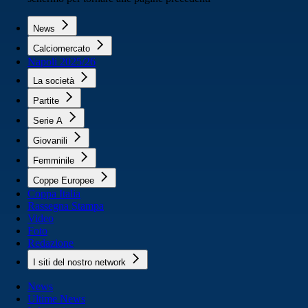
News
Calciomercato
Napoli 2025/26
La società
Partite
Serie A
Giovanili
Femminile
Coppe Europee
Coppa Italia
Rassegna Stampa
Video
Foto
Redazione
I siti del nostro network
News
Ultime News