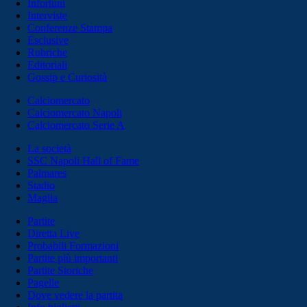
Infortuni
Interviste
Conferenze Stampa
Esclusive
Rubriche
Editoriali
Gossip e Curiosità
Calciomercato
Calciomercato Napoli
Calciomercato Serie A
La società
SSC Napoli Hall of Fame
Palmares
Stadio
Maglia
Partite
Diretta Live
Probabili Formazioni
Partite più importanti
Partite Storiche
Pagelle
Dove vedere la partita