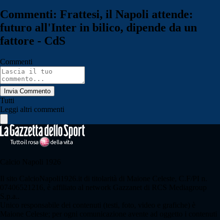
Commenti: Frattesi, il Napoli attende:
futuro all'Inter in bilico, dipende da un
fattore - CdS
Commenti
Invia Commento
Tutti
Leggi altri commenti
Calcio Napoli 1926
Il sito CalcioNapoli1926.it di titolarità di Maione Celeste, C.F/PI n.
07406521216, è affiliato al network Gazzanet di RCS Mediagroup
S.p.a..
Unico responsabile dei contenuti (testi, foto, video e grafiche) è
Maione Celeste; per ogni comunicazione avente ad oggetto i contenuti