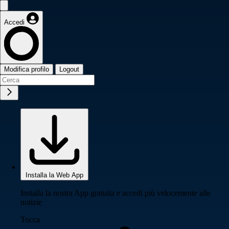
Accedi
Modifica profilo
Logout
Installa la Web App
Installa la nostra App gratuita e accedi più velocemente alle
notizie
Tocca