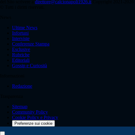
del Sito scrivere a
direttore@calcionapoli1926.it
Copyright 2021-2026
© Tutti i diritti riservati.
News
Ultime News
Infortuni
Interviste
Conferenze Stampa
Esclusive
Rubriche
Editoriali
Gossip e Curiosità
Informazioni
Redazione
Trasparenza
Sitemap
Community Policy
Cookie Policy e Privacy
Preferenze sui cookie