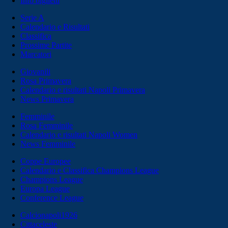
Info biglietti
Serie A
Calendario e Risultati
Classifica
Prossime Partite
Marcatori
Giovanili
Rosa Primavera
Calendario e risultati Napoli Primavera
News Primavera
Femminile
Rosa Femminile
Calendario e risultati Napoli Women
News Femminile
Coppe Europee
Calendario e Classifica Champions League
Champions League
Europa League
Conference League
Calcionapoli1926
Cittaceleste