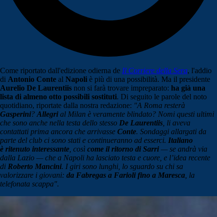
Come riportato dall'edizione odierna de
Il Corriere della Sera
, l'addio
di
Antonio Conte
al
Napoli
è più di una possibilità. Ma il presidente
Aurelio De Laurentiis
non si farà trovare impreparato:
ha già una
lista di almeno otto possibili sostituti
. Di seguito le parole del noto
quotidiano, riportate dalla nostra redazione:
"A Roma resterà
Gasperini
?
Allegri
al Milan è veramente blindato? Nomi questi ultimi
che sono anche nella testa dello stesso
De Laurentiis
, li aveva
contattati prima ancora che arrivasse
Conte
. Sondaggi allargati da
parte del club ci sono stati e continueranno ad esserci.
Italiano
è ritenuto interessante
, così
come il ritorno di Sarri
— se andrà via
dalla Lazio — che a Napoli ha lasciato testa e cuore, e l’idea recente
di
Roberto Mancini
. I giri sono lunghi, lo sguardo su chi sa
valorizzare i giovani:
da Fabregas a Farioli fino a Maresca
, la
telefonata scappa".