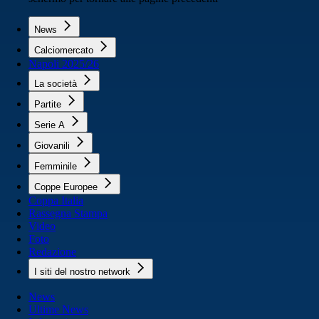
News
Calciomercato
Napoli 2025/26
La società
Partite
Serie A
Giovanili
Femminile
Coppe Europee
Coppa Italia
Rassegna Stampa
Video
Foto
Redazione
I siti del nostro network
News
Ultime News