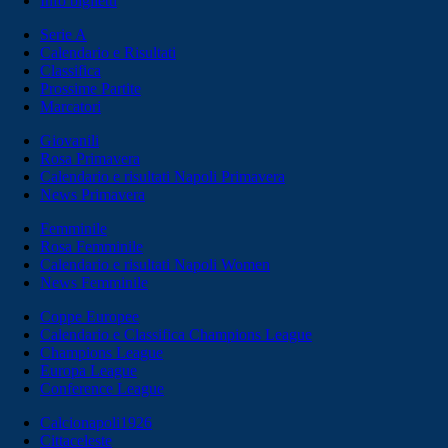
Info biglietti
Serie A
Calendario e Risultati
Classifica
Prossime Partite
Marcatori
Giovanili
Rosa Primavera
Calendario e risultati Napoli Primavera
News Primavera
Femminile
Rosa Femminile
Calendario e risultati Napoli Women
News Femminile
Coppe Europee
Calendario e Classifica Champions League
Champions League
Europa League
Conference League
Calcionapoli1926
Cittaceleste