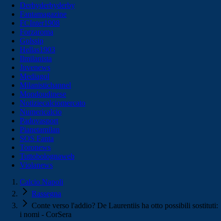
Derbyderbyderby
Fantamagazine
FCInter1908
Forzaroma
Golssip
Hellas1903
Ilmilanista
Juvenews
Mediagol
Milanistichannel
Mondoudinese
Notiziecalciomercato
Numericalcio
Padovasport
Pianetamilan
SOS Fanta
Toronews
Tuttobolognaweb
Violanews
Calcio Napoli
Rassegna
Conte verso l'addio? De Laurentiis ha otto possibili sostituti:
i nomi - CorSera