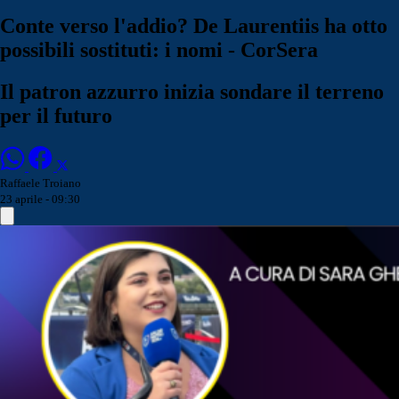
Conte verso l'addio? De Laurentiis ha otto
possibili sostituti: i nomi - CorSera
Il patron azzurro inizia sondare il terreno
per il futuro
Raffaele Troiano
23 aprile - 09:30