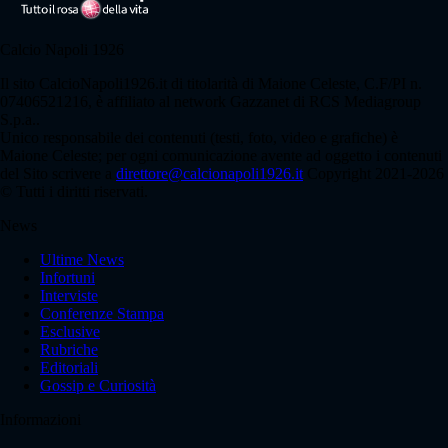
Calcio Napoli 1926
Il sito CalcioNapoli1926.it di titolarità di Maione Celeste, C.F/PI n.
07406521216, è affiliato al network Gazzanet di RCS Mediagroup
S.p.a..
Unico responsabile dei contenuti (testi, foto, video e grafiche) è
Maione Celeste; per ogni comunicazione avente ad oggetto i contenuti
del Sito scrivere a
direttore@calcionapoli1926.it
Copyright 2021-2026
© Tutti i diritti riservati.
News
Ultime News
Infortuni
Interviste
Conferenze Stampa
Esclusive
Rubriche
Editoriali
Gossip e Curiosità
Informazioni