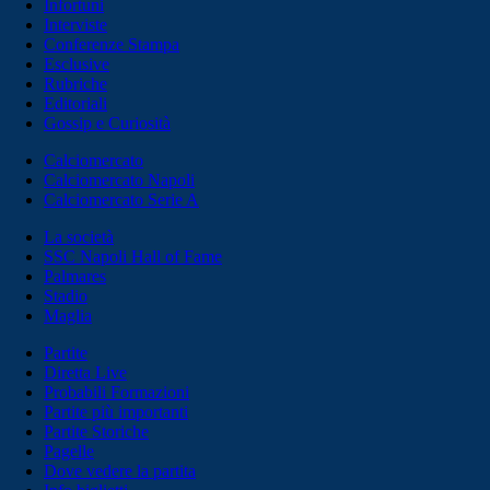
Infortuni
Interviste
Conferenze Stampa
Esclusive
Rubriche
Editoriali
Gossip e Curiosità
Calciomercato
Calciomercato Napoli
Calciomercato Serie A
La società
SSC Napoli Hall of Fame
Palmares
Stadio
Maglia
Partite
Diretta Live
Probabili Formazioni
Partite più importanti
Partite Storiche
Pagelle
Dove vedere la partita