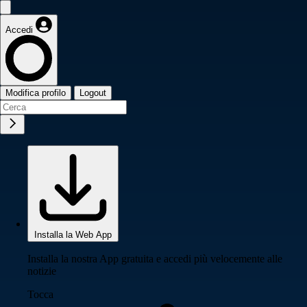
Accedi
Modifica profilo
Logout
Installa la Web App
Installa la nostra App gratuita e accedi più velocemente alle
notizie
Tocca