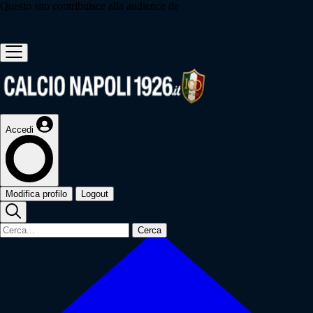
Questo sito contribuisce alla audience de
Accedi
Modifica profilo
Logout
Cerca