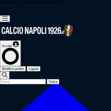
Questo sito contribuisce alla audience de
Accedi
Modifica profilo
Logout
Cerca