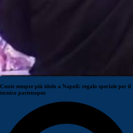
Conte sempre più idolo a Napoli: regalo speciale per il
tecnico partenopeo