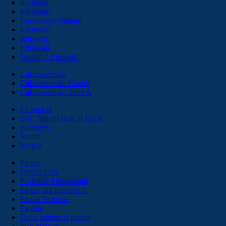
Infortuni
Interviste
Conferenze Stampa
Esclusive
Rubriche
Editoriali
Gossip e Curiosità
Calciomercato
Calciomercato Napoli
Calciomercato Serie A
La società
SSC Napoli Hall of Fame
Palmares
Stadio
Maglia
Partite
Diretta Live
Probabili Formazioni
Partite più importanti
Partite Storiche
Pagelle
Dove vedere la partita