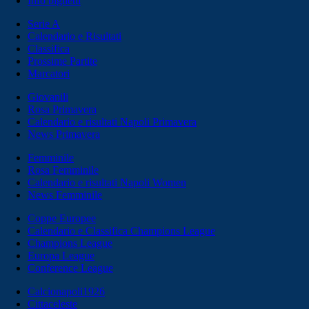
Info biglietti
Serie A
Calendario e Risultati
Classifica
Prossime Partite
Marcatori
Giovanili
Rosa Primavera
Calendario e risultati Napoli Primavera
News Primavera
Femminile
Rosa Femminile
Calendario e risultati Napoli Women
News Femminile
Coppe Europee
Calendario e Classifica Champions League
Champions League
Europa League
Conference League
Calcionapoli1926
Cittaceleste