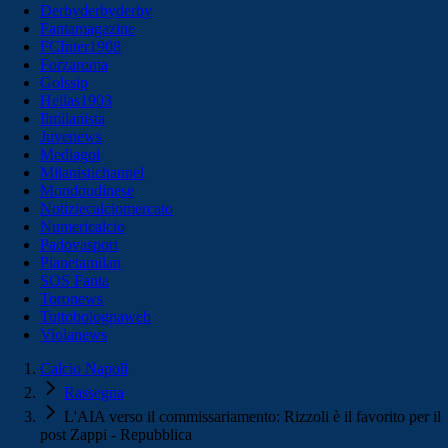
Derbyderbyderby
Fantamagazine
FCInter1908
Forzaroma
Golssip
Hellas1903
Ilmilanista
Juvenews
Mediagol
Milanistichannel
Mondoudinese
Notiziecalciomercato
Numericalcio
Padovasport
Pianetamilan
SOS Fanta
Toronews
Tuttobolognaweb
Violanews
Calcio Napoli
Rassegna
L'AIA verso il commissariamento: Rizzoli è il favorito per il
post Zappi - Repubblica