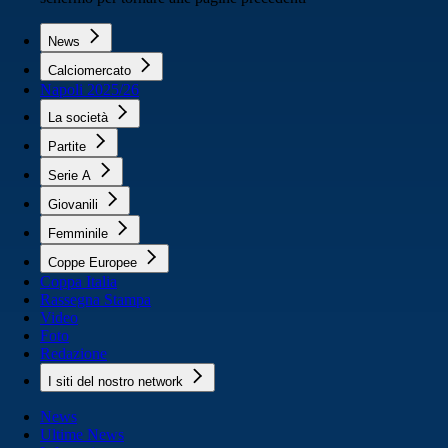
News
Calciomercato
Napoli 2025/26
La società
Partite
Serie A
Giovanili
Femminile
Coppe Europee
Coppa Italia
Rassegna Stampa
Video
Foto
Redazione
I siti del nostro network
News
Ultime News