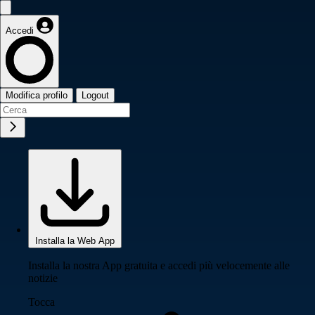
Accedi
Modifica profilo
Logout
Installa la Web App
Installa la nostra App gratuita e accedi più velocemente alle
notizie
Tocca