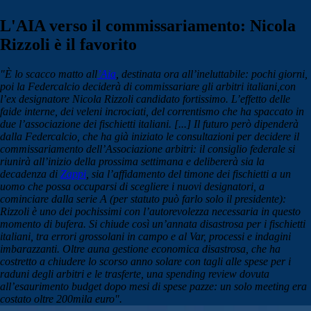
L'AIA verso il commissariamento: Nicola
Rizzoli è il favorito
"È lo scacco matto all
’Aia
, destinata ora all’ineluttabile: pochi giorni,
poi la Federcalcio deciderà di commissariare gli arbitri italiani,
con
l’ex designatore Nicola Rizzoli candidato fortissimo. L’effetto delle
faide interne, dei veleni incrociati, del correntismo che ha spaccato in
due l’associazione dei fischietti italiani. [...] Il futuro però dipenderà
dalla Federcalcio, che ha già iniziato le consultazioni per decidere il
commissariamento dell’Associazione arbitri: il consiglio federale si
riunirà all’inizio della prossima settimana e delibererà sia la
decadenza di
Zappi
, sia l’affidamento del timone dei fischietti a un
uomo che possa occuparsi di scegliere i nuovi designatori, a
cominciare dalla serie A (per statuto può farlo solo il presidente):
Rizzoli è uno dei pochissimi con l’autorevolezza necessaria in questo
momento di bufera. Si chiude così un’annata disastrosa per i fischietti
italiani, tra errori grossolani in campo e al Var, processi e indagini
imbarazzanti. Oltre a
una gestione economica disastrosa, che ha
costretto a chiudere lo scorso anno solare con tagli alle spese per i
raduni degli arbitri e le trasferte, una spending review dovuta
all’esaurimento budget dopo mesi di spese pazze: un solo meeting era
costato oltre 200mila euro".