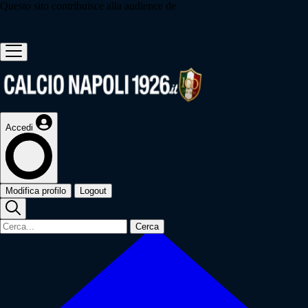
Questo sito contribuisce alla audience de
Accedi
Modifica profilo
Logout
Cerca