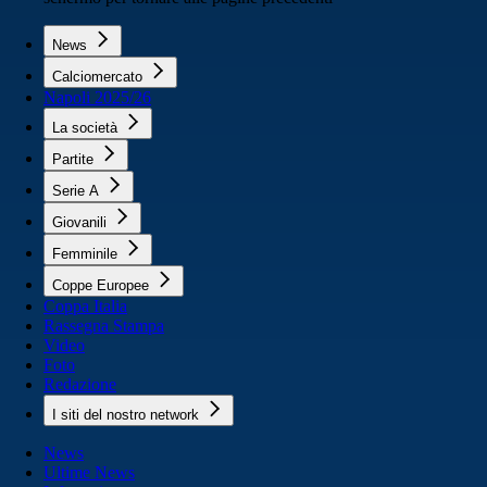
News
Calciomercato
Napoli 2025/26
La società
Partite
Serie A
Giovanili
Femminile
Coppe Europee
Coppa Italia
Rassegna Stampa
Video
Foto
Redazione
I siti del nostro network
News
Ultime News