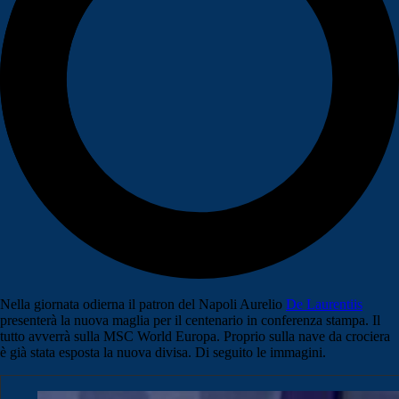
Nella giornata odierna il patron del Napoli Aurelio
De Laurentiis
presenterà la nuova maglia per il centenario in conferenza stampa. Il
tutto avverrà sulla MSC World Europa. Proprio sulla nave da crociera
è già stata esposta la nuova divisa. Di seguito le immagini.