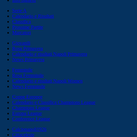
Info biglietti
Serie A
Calendario e Risultati
Classifica
Prossime Partite
Marcatori
Giovanili
Rosa Primavera
Calendario e risultati Napoli Primavera
News Primavera
Femminile
Rosa Femminile
Calendario e risultati Napoli Women
News Femminile
Coppe Europee
Calendario e Classifica Champions League
Champions League
Europa League
Conference League
Calcionapoli1926
Cittaceleste