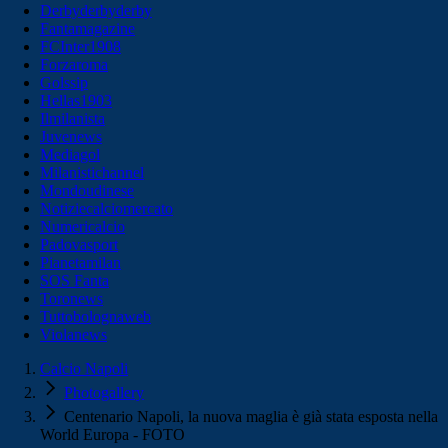
Derbyderbyderby
Fantamagazine
FCInter1908
Forzaroma
Golssip
Hellas1903
Ilmilanista
Juvenews
Mediagol
Milanistichannel
Mondoudinese
Notiziecalciomercato
Numericalcio
Padovasport
Pianetamilan
SOS Fanta
Toronews
Tuttobolognaweb
Violanews
Calcio Napoli
Photogallery
Centenario Napoli, la nuova maglia è già stata esposta nella
World Europa - FOTO