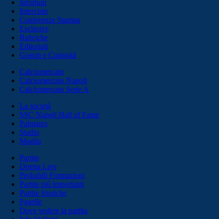
Infortuni
Interviste
Conferenze Stampa
Esclusive
Rubriche
Editoriali
Gossip e Curiosità
Calciomercato
Calciomercato Napoli
Calciomercato Serie A
La società
SSC Napoli Hall of Fame
Palmares
Stadio
Maglia
Partite
Diretta Live
Probabili Formazioni
Partite più importanti
Partite Storiche
Pagelle
Dove vedere la partita