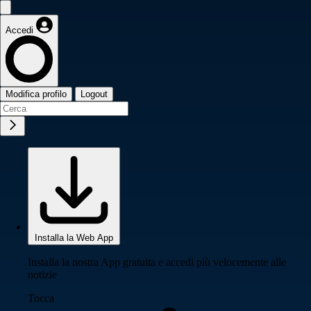
Accedi
Modifica profilo
Logout
Installa la Web App
Installa la nostra App gratuita e accedi più velocemente alle
notizie
Tocca