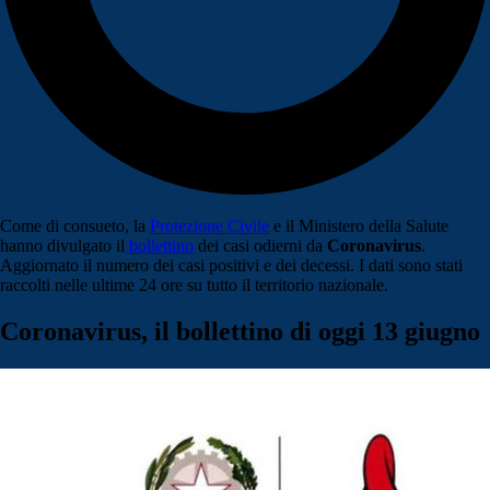
Come di consueto, la
Protezione Civile
e il Ministero della Salute
hanno divulgato il
bollettino
dei casi odierni da
Coronavirus
.
Aggiornato il numero dei casi positivi e dei decessi. I dati sono stati
raccolti nelle ultime 24 ore su tutto il territorio nazionale.
Coronavirus, il bollettino di oggi 13 giugno