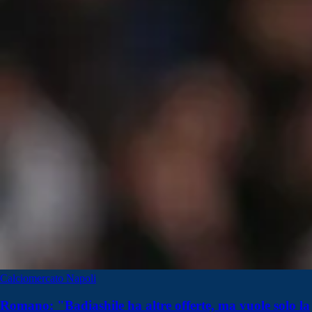
Calciomercato Napoli
Romano: "Badiashile ha altre offerte, ma vuole solo la