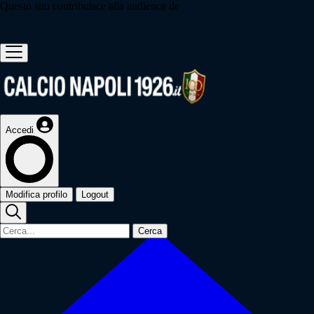
Questo sito contribuisce alla audience de
Accedi
Modifica profilo
Logout
Cerca