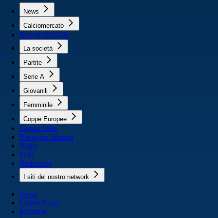
News
Calciomercato
Napoli 2025/26
La società
Partite
Serie A
Giovanili
Femminile
Coppe Europee
Coppa Italia
Rassegna Stampa
Video
Foto
Redazione
I siti del nostro network
News
Ultime News
Infortuni