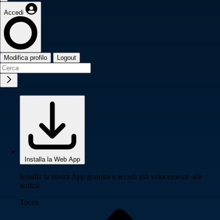
Accedi
Modifica profilo
Logout
Installa la Web App
Installa la nostra App gratuita e accedi più velocemente alle
notizie
Tocca