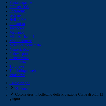
Fantamagazine
FCInter1908
Forzaroma
Golssip
Hellas1903
Ilmilanista
Juvenews
Mediagol
Milanistichannel
Mondoudinese
Notiziecalciomercato
Numericalcio
Padovasport
Pianetamilan
SOS Fanta
Toronews
Tuttobolognaweb
Violanews
Calcio Napoli
Nazionali
Coronavirus, il bollettino della Protezione Civile di oggi 13
giugno