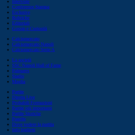
Interviste
Conferenze Stampa
Esclusive
Rubriche
Editoriali
Gossip e Curiosità
Calciomercato
Calciomercato Napoli
Calciomercato Serie A
La società
SSC Napoli Hall of Fame
Palmares
Stadio
Maglia
Partite
Diretta Live
Probabili Formazioni
Partite più importanti
Partite Storiche
Pagelle
Dove vedere la partita
Info biglietti