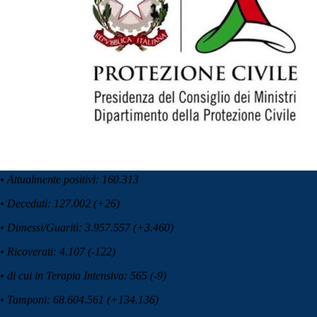
• Attualmente positivi: 160.313
• Deceduti: 127.002 (+26)
• Dimessi/Guariti: 3.957.557 (+3.460)
• Ricoverati: 4.107 (-122)
• di cui in Terapia Intensiva: 565 (-9)
• Tamponi: 68.604.561 (+134.136)