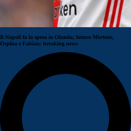
Il Napoli fa la spesa in Olanda; futuro Mertens,
Ospina e Fabian: breaking news