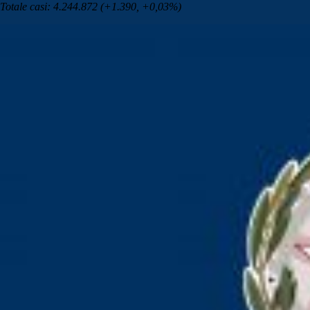
Totale casi: 4.244.872 (+1.390, +0,03%)