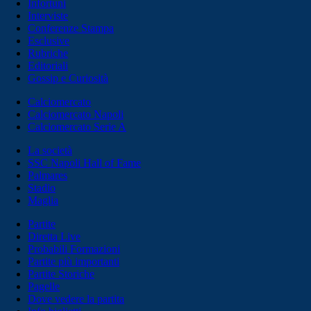
Infortuni
Interviste
Conferenze Stampa
Esclusive
Rubriche
Editoriali
Gossip e Curiosità
Calciomercato
Calciomercato Napoli
Calciomercato Serie A
La società
SSC Napoli Hall of Fame
Palmares
Stadio
Maglia
Partite
Diretta Live
Probabili Formazioni
Partite più importanti
Partite Storiche
Pagelle
Dove vedere la partita