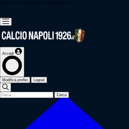
Questo sito contribuisce alla audience de
Accedi
Modifica profilo
Logout
Cerca