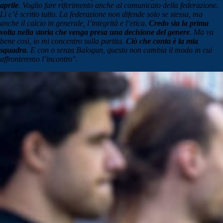
aprile
. Voglio fare riferimento anche al comunicato della federazione.
Lì c’è scritto tutto. La federazione non difende solo se stessa, ma
anche il calcio in generale, l’integrità e l’etica.
Credo sia la prima
volta nella storia che venga presa una decisione del genere
. Ma va
bene così, io mi concentro sulla partita.
Ciò che conta è la mia
squadra
. E con o senza Balogun, questo non cambia il modo in cui
affronteremo l’incontro".