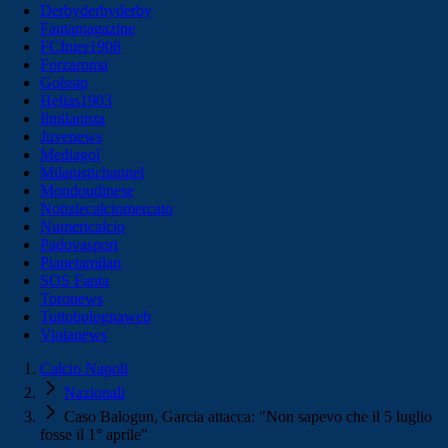
Derbyderbyderby
Fantamagazine
FCInter1908
Forzaroma
Golssip
Hellas1903
Ilmilanista
Juvenews
Mediagol
Milanistichannel
Mondoudinese
Notiziecalciomercato
Numericalcio
Padovasport
Pianetamilan
SOS Fanta
Toronews
Tuttobolognaweb
Violanews
Calcio Napoli
Nazionali
Caso Balogun, Garcia attacca: "Non sapevo che il 5 luglio
fosse il 1° aprile"