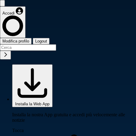
Accedi
Modifica profilo
Logout
Installa la Web App
Installa la nostra App gratuita e accedi più velocemente alle
notizie
Tocca