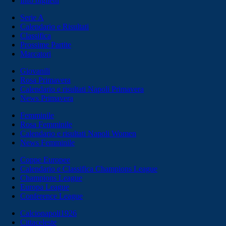
Info biglietti
Serie A
Calendario e Risultati
Classifica
Prossime Partite
Marcatori
Giovanili
Rosa Primavera
Calendario e risultati Napoli Primavera
News Primavera
Femminile
Rosa Femminile
Calendario e risultati Napoli Women
News Femminile
Coppe Europee
Calendario e Classifica Champions League
Champions League
Europa League
Conference League
Calcionapoli1926
Cittaceleste