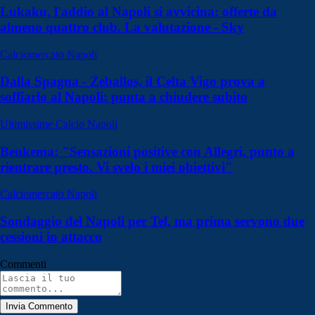
Lukaku, l'addio al Napoli si avvicina: offerte da
almeno quattro club. La valutazione - Sky
Calciomercato Napoli
Dalla Spagna - Zeballos, il Celta Vigo prova a
soffiarlo al Napoli: punta a chiudere subito
Ultimissime Calcio Napoli
Beukema: "Sensazioni positive con Allegri, punto a
rientrare presto. Vi svelo i miei obiettivi"
Calciomercato Napoli
Sondaggio del Napoli per Tel, ma prima servono due
cessioni in attacco
Commenti
Invia Commento