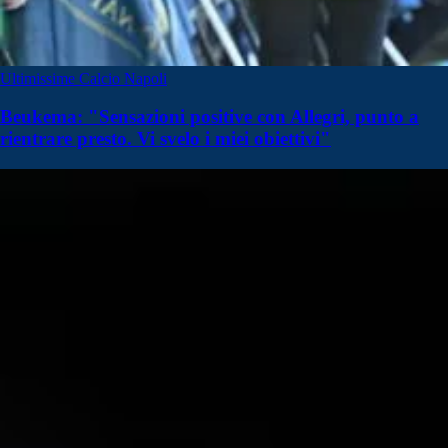
Ultimissime Calcio Napoli
Beukema: "Sensazioni positive con Allegri, punto a
rientrare presto. Vi svelo i miei obiettivi"