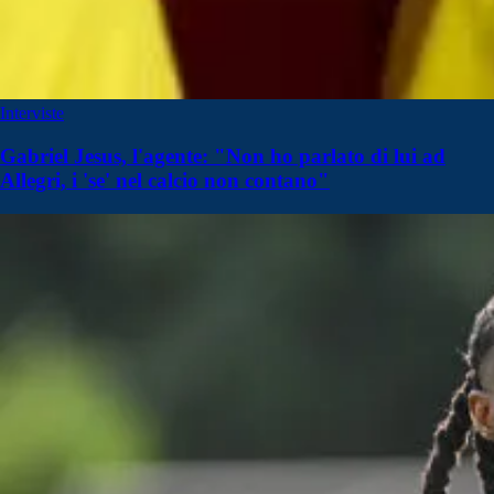
Interviste
Gabriel Jesus, l'agente: "Non ho parlato di lui ad
Allegri, i 'se' nel calcio non contano"