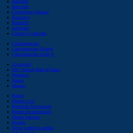
Infortuni
Interviste
Conferenze Stampa
Esclusive
Rubriche
Editoriali
Gossip e Curiosità
Calciomercato
Calciomercato Napoli
Calciomercato Serie A
La società
SSC Napoli Hall of Fame
Palmares
Stadio
Maglia
Partite
Diretta Live
Probabili Formazioni
Partite più importanti
Partite Storiche
Pagelle
Dove vedere la partita