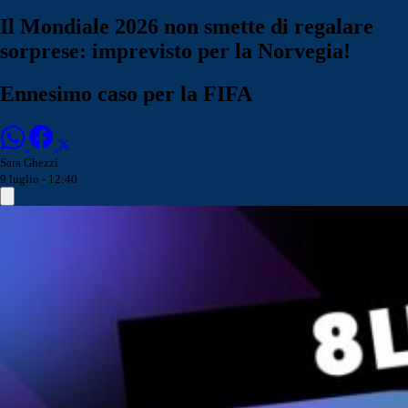
Il Mondiale 2026 non smette di regalare
sorprese: imprevisto per la Norvegia!
Ennesimo caso per la FIFA
Sara Ghezzi
9 luglio - 12:40