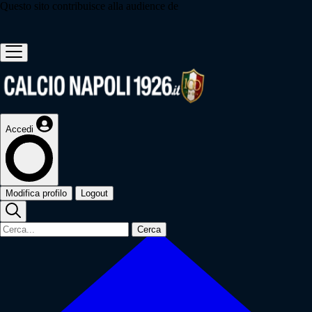
Questo sito contribuisce alla audience de
Accedi
Modifica profilo
Logout
Cerca