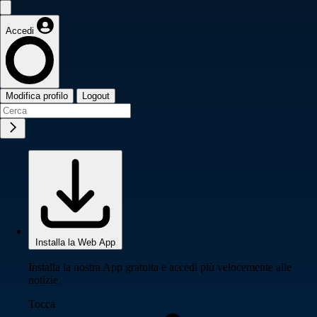
Accedi
Modifica profilo
Logout
Installa la Web App
Installa la nostra App gratuita e accedi più velocemente alle
notizie
Tocca