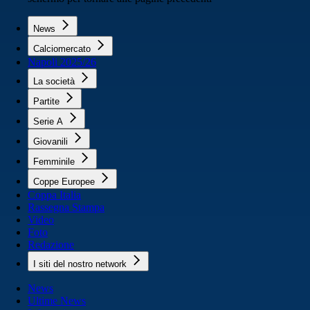
News
Calciomercato
Napoli 2025/26
La società
Partite
Serie A
Giovanili
Femminile
Coppe Europee
Coppa Italia
Rassegna Stampa
Video
Foto
Redazione
I siti del nostro network
News
Ultime News