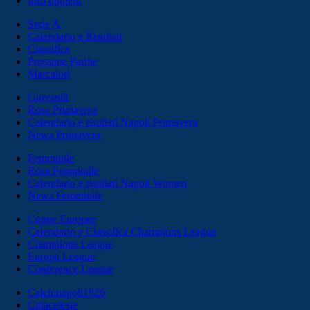
Info biglietti
Serie A
Calendario e Risultati
Classifica
Prossime Partite
Marcatori
Giovanili
Rosa Primavera
Calendario e risultati Napoli Primavera
News Primavera
Femminile
Rosa Femminile
Calendario e risultati Napoli Women
News Femminile
Coppe Europee
Calendario e Classifica Champions League
Champions League
Europa League
Conference League
Calcionapoli1926
Cittaceleste