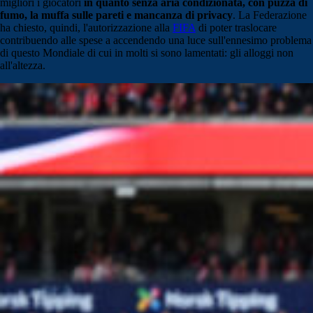
migliori i giocatori
in quanto senza aria condizionata, con puzza di
fumo, la muffa sulle pareti e mancanza di privacy
. La Federazione
ha chiesto, quindi, l'autorizzazione alla
FIFA
di poter traslocare
contribuendo alle spese a accendendo una luce sull'ennesimo problema
di questo Mondiale di cui in molti si sono lamentati: gli alloggi non
all'altezza.