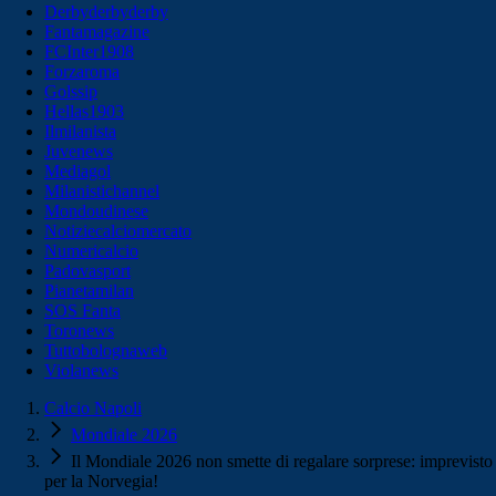
Derbyderbyderby
Fantamagazine
FCInter1908
Forzaroma
Golssip
Hellas1903
Ilmilanista
Juvenews
Mediagol
Milanistichannel
Mondoudinese
Notiziecalciomercato
Numericalcio
Padovasport
Pianetamilan
SOS Fanta
Toronews
Tuttobolognaweb
Violanews
Calcio Napoli
Mondiale 2026
Il Mondiale 2026 non smette di regalare sorprese: imprevisto
per la Norvegia!