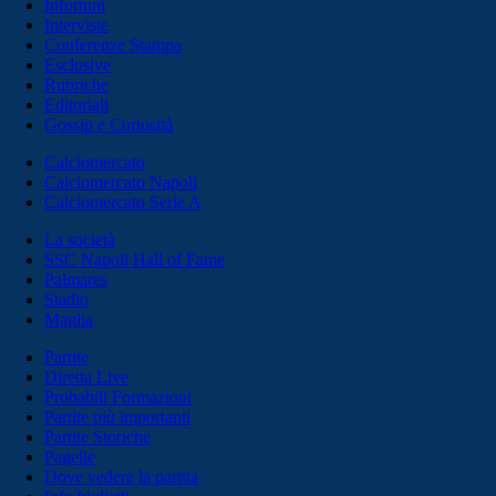
Infortuni
Interviste
Conferenze Stampa
Esclusive
Rubriche
Editoriali
Gossip e Curiosità
Calciomercato
Calciomercato Napoli
Calciomercato Serie A
La società
SSC Napoli Hall of Fame
Palmares
Stadio
Maglia
Partite
Diretta Live
Probabili Formazioni
Partite più importanti
Partite Storiche
Pagelle
Dove vedere la partita