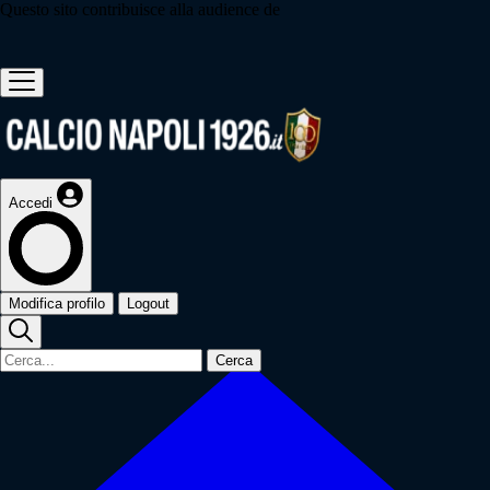
Questo sito contribuisce alla audience de
Accedi
Modifica profilo
Logout
Cerca