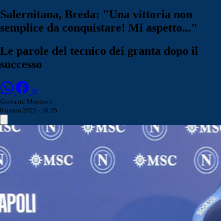
Salernitana, Breda: "Una vittoria non
semplice da conquistare! Mi aspetto..."
Le parole del tecnico dei granta dopo il
successo
Giovanni Montuori
8 marzo 2025 - 18:55