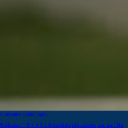
Ultimissime Calcio Napoli
Politano: "Il 4-3-3 è il modulo più adatto per me. Ho