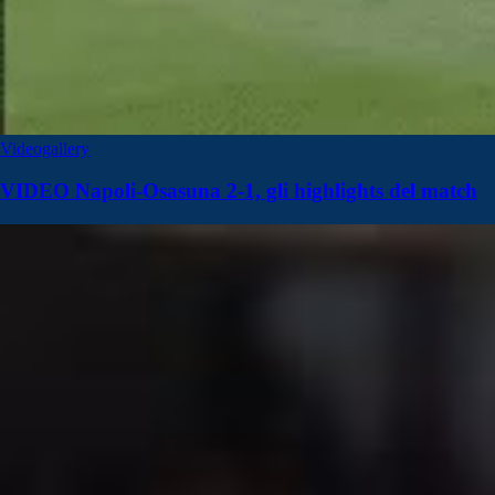
Videogallery
VIDEO Napoli-Osasuna 2-1, gli highlights del match