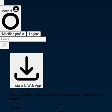
Accedi
Modifica profilo
Logout
Installa la Web App
Installa la nostra App gratuita e accedi più velocemente alle
notizie
Tocca