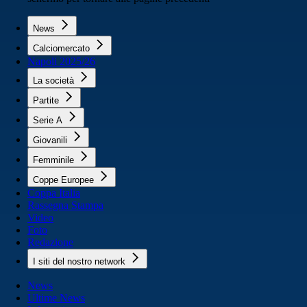
News
Calciomercato
Napoli 2025/26
La società
Partite
Serie A
Giovanili
Femminile
Coppe Europee
Coppa Italia
Rassegna Stampa
Video
Foto
Redazione
I siti del nostro network
News
Ultime News