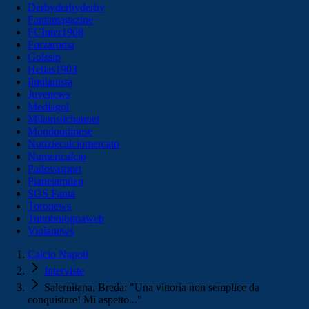
Derbyderbyderby
Fantamagazine
FCInter1908
Forzaroma
Golssip
Hellas1903
Ilmilanista
Juvenews
Mediagol
Milanistichannel
Mondoudinese
Notiziecalciomercato
Numericalcio
Padovasport
Pianetamilan
SOS Fanta
Toronews
Tuttobolognaweb
Violanews
Calcio Napoli
Interviste
Salernitana, Breda: "Una vittoria non semplice da
conquistare! Mi aspetto..."