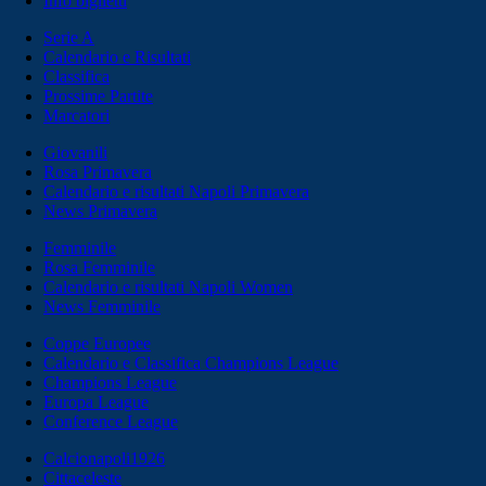
Info biglietti
Serie A
Calendario e Risultati
Classifica
Prossime Partite
Marcatori
Giovanili
Rosa Primavera
Calendario e risultati Napoli Primavera
News Primavera
Femminile
Rosa Femminile
Calendario e risultati Napoli Women
News Femminile
Coppe Europee
Calendario e Classifica Champions League
Champions League
Europa League
Conference League
Calcionapoli1926
Cittaceleste