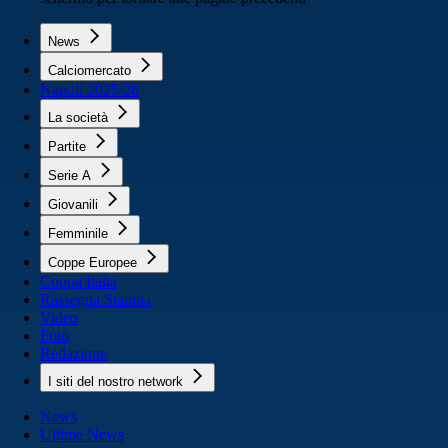
News
Calciomercato
Napoli 2025/26
La società
Partite
Serie A
Giovanili
Femminile
Coppe Europee
Coppa Italia
Rassegna Stampa
Video
Foto
Redazione
I siti del nostro network
News
Ultime News