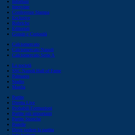
Infortuni
Interviste
Conferenze Stampa
Esclusive
Rubriche
Editoriali
Gossip e Curiosità
Calciomercato
Calciomercato Napoli
Calciomercato Serie A
La società
SSC Napoli Hall of Fame
Palmares
Stadio
Maglia
Partite
Diretta Live
Probabili Formazioni
Partite più importanti
Partite Storiche
Pagelle
Dove vedere la partita