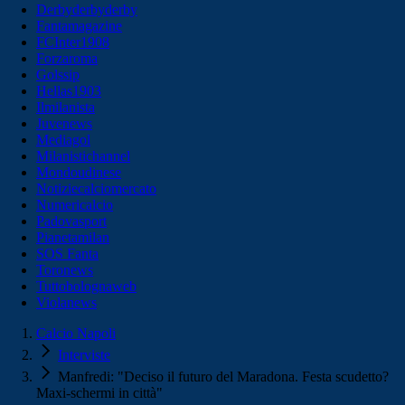
Derbyderbyderby
Fantamagazine
FCInter1908
Forzaroma
Golssip
Hellas1903
Ilmilanista
Juvenews
Mediagol
Milanistichannel
Mondoudinese
Notiziecalciomercato
Numericalcio
Padovasport
Pianetamilan
SOS Fanta
Toronews
Tuttobolognaweb
Violanews
Calcio Napoli
Interviste
Manfredi: "Deciso il futuro del Maradona. Festa scudetto?
Maxi-schermi in città"