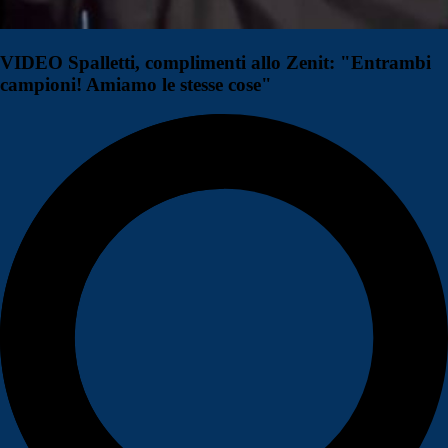
VIDEO Spalletti, complimenti allo Zenit: "Entrambi
campioni! Amiamo le stesse cose"