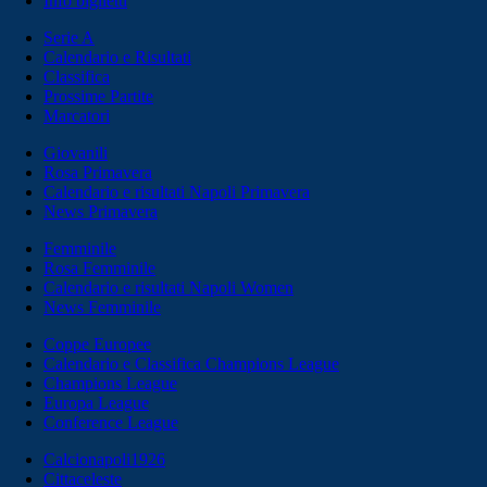
Info biglietti
Serie A
Calendario e Risultati
Classifica
Prossime Partite
Marcatori
Giovanili
Rosa Primavera
Calendario e risultati Napoli Primavera
News Primavera
Femminile
Rosa Femminile
Calendario e risultati Napoli Women
News Femminile
Coppe Europee
Calendario e Classifica Champions League
Champions League
Europa League
Conference League
Calcionapoli1926
Cittaceleste