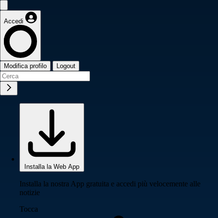
Accedi
Modifica profilo
Logout
Installa la Web App
Installa la nostra App gratuita e accedi più velocemente alle
notizie
Tocca