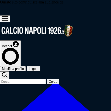
Questo sito contribuisce alla audience de
Accedi
Modifica profilo
Logout
Cerca