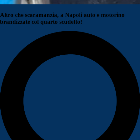
Altro che scaramanzia, a Napoli auto e motorino
brandizzate col quarto scudetto!