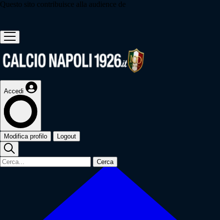
Questo sito contribuisce alla audience de
Accedi
Modifica profilo
Logout
Cerca