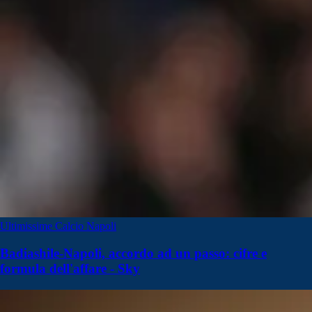
Ultimissime Calcio Napoli
Badiashile-Napoli, accordo ad un passo: cifre e
formula dell'affare - Sky