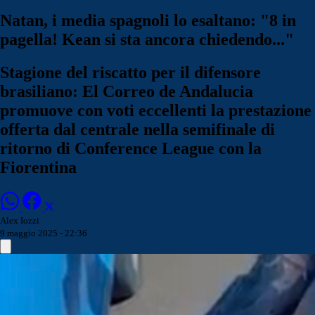
Natan, i media spagnoli lo esaltano: "8 in
pagella! Kean si sta ancora chiedendo..."
Stagione del riscatto per il difensore
brasiliano: El Correo de Andalucia
promuove con voti eccellenti la prestazione
offerta dal centrale nella semifinale di
ritorno di Conference League con la
Fiorentina
Alex Iozzi
9 maggio 2025 - 22:36