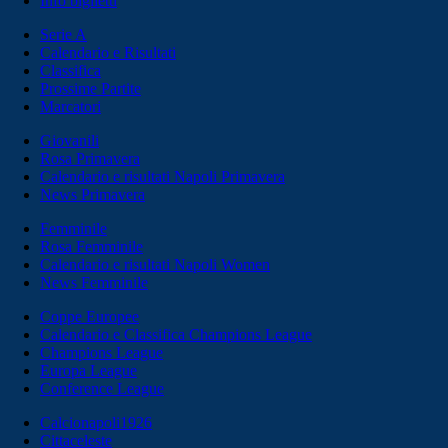
Info biglietti
Serie A
Calendario e Risultati
Classifica
Prossime Partite
Marcatori
Giovanili
Rosa Primavera
Calendario e risultati Napoli Primavera
News Primavera
Femminile
Rosa Femminile
Calendario e risultati Napoli Women
News Femminile
Coppe Europee
Calendario e Classifica Champions League
Champions League
Europa League
Conference League
Calcionapoli1926
Cittaceleste