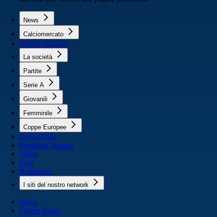
News
Calciomercato
Napoli 2025/26
La società
Partite
Serie A
Giovanili
Femminile
Coppe Europee
Coppa Italia
Rassegna Stampa
Video
Foto
Redazione
I siti del nostro network
News
Ultime News