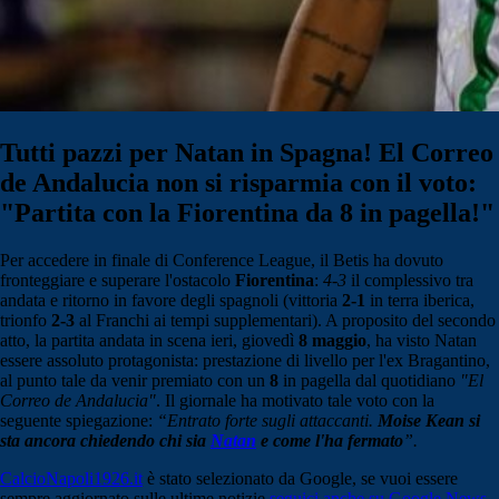
Tutti pazzi per Natan in Spagna! El Correo
de Andalucia non si risparmia con il voto:
"Partita con la Fiorentina da 8 in pagella!"
Per accedere in finale di Conference League, il Betis ha dovuto
fronteggiare e superare l'ostacolo
Fiorentina
:
4-3
il complessivo tra
andata e ritorno in favore degli spagnoli (vittoria
2-1
in terra iberica,
trionfo
2-3
al Franchi ai tempi supplementari). A proposito del secondo
atto, la partita andata in scena ieri, giovedì
8 maggio
, ha visto Natan
essere assoluto protagonista: prestazione di livello per l'ex Bragantino,
al punto tale da venir premiato con un
8
in pagella dal quotidiano
"El
Correo de Andalucia"
. Il giornale ha motivato tale voto con la
seguente spiegazione:
“Entrato forte sugli attaccanti.
Moise Kean si
sta ancora chiedendo chi sia
Natan
e come l'ha fermato
”.
CalcioNapoli1926.it
è stato selezionato da Google, se vuoi essere
sempre aggiornato sulle ultime notizie
seguici anche su Goog
le News
.