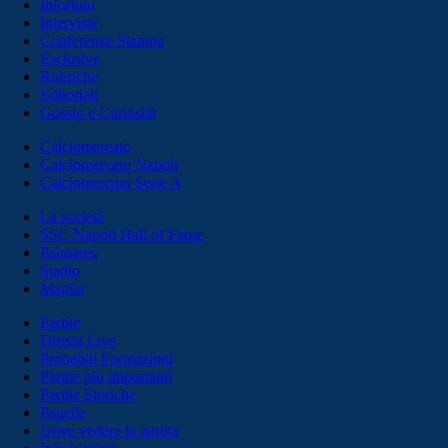
Infortuni
Interviste
Conferenze Stampa
Esclusive
Rubriche
Editoriali
Gossip e Curiosità
Calciomercato
Calciomercato Napoli
Calciomercato Serie A
La società
SSC Napoli Hall of Fame
Palmares
Stadio
Maglia
Partite
Diretta Live
Probabili Formazioni
Partite più importanti
Partite Storiche
Pagelle
Dove vedere la partita