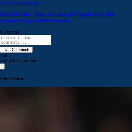
Calciomercato Napoli
Dall'Olanda - Ajax su Lang, il Napoli apre alla
cessione: la possibile formula
Commenti
Invia Commento
Tutti
Leggi altri commenti
Ultime Notizie