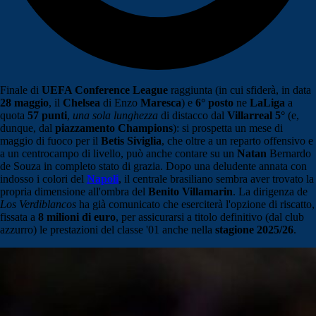
Finale di
UEFA Conference League
raggiunta (in cui sfiderà, in data
28 maggio
, il
Chelsea
di Enzo
Maresca
) e
6° posto
ne
LaLiga
a
quota
57 punti
,
una sola lunghezza
di distacco dal
Villarreal
5°
(e,
dunque, dal
piazzamento Champions
): si prospetta un mese di
maggio di fuoco per il
Betis Siviglia
, che oltre a un reparto offensivo e
a un centrocampo di livello, può anche contare su un
Natan
Bernardo
de Souza in completo stato di grazia. Dopo una deludente annata con
indosso i colori del
Napoli
, il centrale brasiliano sembra aver trovato la
propria dimensione all'ombra del
Benito Villamarin
. La dirigenza de
Los Verdiblancos
ha già comunicato che eserciterà l'opzione di riscatto,
fissata a
8 milioni di euro
, per assicurarsi a titolo definitivo (dal club
azzurro) le prestazioni del classe '01 anche nella
stagione 2025/26
.