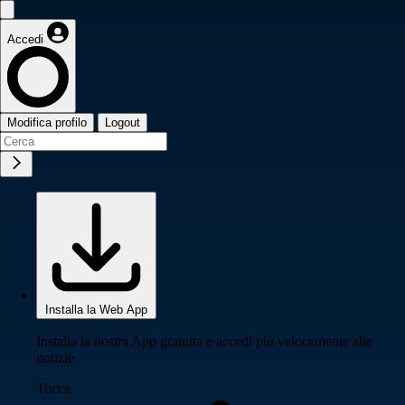
Accedi
Modifica profilo
Logout
Installa la Web App
Installa la nostra App gratuita e accedi più velocemente alle
notizie
Tocca