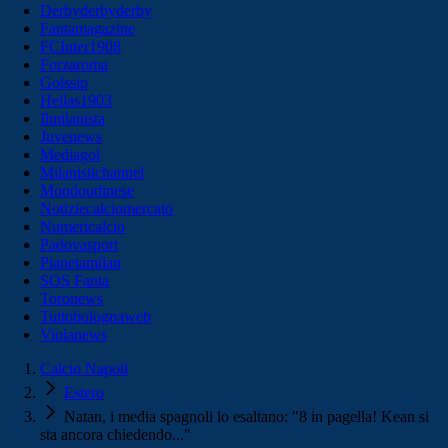
Derbyderbyderby
Fantamagazine
FCInter1908
Forzaroma
Golssip
Hellas1903
Ilmilanista
Juvenews
Mediagol
Milanistichannel
Mondoudinese
Notiziecalciomercato
Numericalcio
Padovasport
Pianetamilan
SOS Fanta
Toronews
Tuttobolognaweb
Violanews
Calcio Napoli
Estero
Natan, i media spagnoli lo esaltano: "8 in pagella! Kean si
sta ancora chiedendo..."