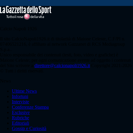
Calcio Napoli 1926
Il sito CalcioNapoli1926.it di titolarità di Maione Celeste, C.F/PI n.
07406521216, è affiliato al network Gazzanet di RCS Mediagroup
S.p.a..
Unico responsabile dei contenuti (testi, foto, video e grafiche) è
Maione Celeste; per ogni comunicazione avente ad oggetto i contenuti
del Sito scrivere a
direttore@calcionapoli1926.it
Copyright 2021-2026
© Tutti i diritti riservati.
News
Ultime News
Infortuni
Interviste
Conferenze Stampa
Esclusive
Rubriche
Editoriali
Gossip e Curiosità