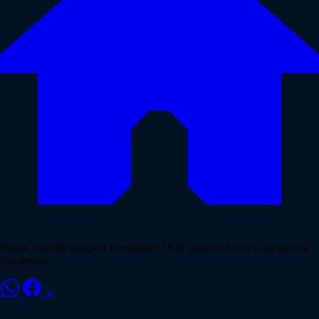
Natan, i media spagnoli lo esaltano: "8 in pagella! Kean si sta ancora
chiedendo..."