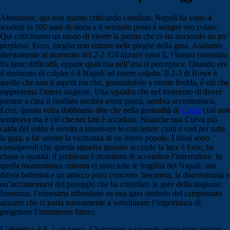
Attenzione, qui non stiamo criticando i risultati: Napoli ha vinto 4
scudetti in 100 anni di storia e il secondo posto è sempre oro colato.
Qui critichiamo un modo di vivere la partita che ci sta lasciando un po’
perplessi. Ecco, meglio non entrare nelle pieghe della gara. Andiamo
direttamente al momento del 2-2. Gli azzurri sono lì, l’hanno rimontata
fra tante difficoltà, eppure qualcosa nell’aria si percepisce. Quando era
il momento di colpire è il Napoli ad essere colpito. Il 2-3 di Rowe è
quello che non ti aspetti ma che, guardandolo a mente fredda, è ciò che
rappresenta l’intera stagione. Una squadra che nel momento di dover
portare a casa il risultato sembra avere paura, sembra accontentarsi.
Ecco, questa volta dobbiamo dire che nella gestualità di
Conte
così non
sembrava ma è ciò che nei fatti è accaduto. Neanche una Curva più
calda del solito è servita a smuovere le coscienze: canti e cori per tutta
la gara, a far sentire la vicinanza di un intero popolo. I tifosi sono
consapevoli che questa squadra quando accende la luce è forte, ha
classe e qualità: il problema è ricordarsi di accendere l’interruttore. In
quella momentanea rimonta ci sono tutte le fragilità del Napoli: una
difesa ballerina e un attacco poco concreto. Insomma, la discontinuità e
un’accontentarsi del pareggio che ha costellato le gare della stagione.
Insomma, l’ennesima riflessione su una gara simbolo del campionato
azzurro che ci porta nuovamente a sottolineare l’importanza di
progettare l’imminente futuro.
L’obiettivo è lì, a un passo, Champions e secondo posto sono ancora