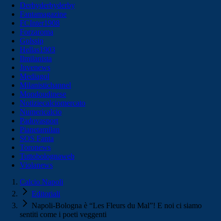
Derbyderbyderby
Fantamagazine
FCInter1908
Forzaroma
Golssip
Hellas1903
Ilmilanista
Juvenews
Mediagol
Milanistichannel
Mondoudinese
Notiziecalciomercato
Numericalcio
Padovasport
Pianetamilan
SOS Fanta
Toronews
Tuttobolognaweb
Violanews
Calcio Napoli
Editoriali
Napoli-Bologna è “Les Fleurs du Mal”! E noi ci siamo
sentiti come i poeti veggenti