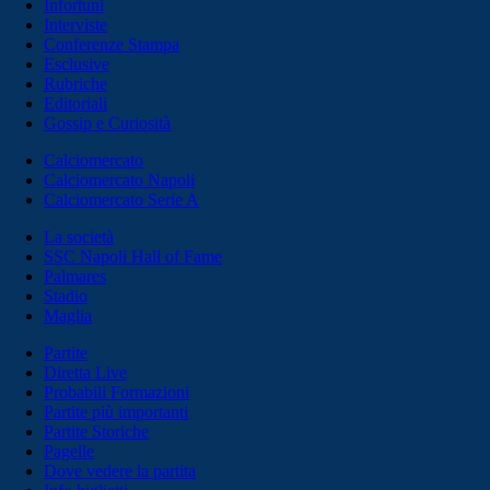
Infortuni
Interviste
Conferenze Stampa
Esclusive
Rubriche
Editoriali
Gossip e Curiosità
Calciomercato
Calciomercato Napoli
Calciomercato Serie A
La società
SSC Napoli Hall of Fame
Palmares
Stadio
Maglia
Partite
Diretta Live
Probabili Formazioni
Partite più importanti
Partite Storiche
Pagelle
Dove vedere la partita