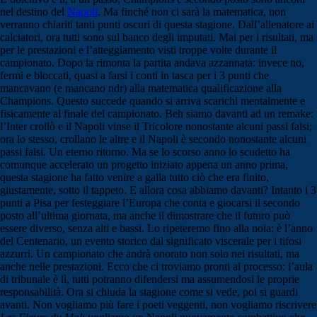
nel destino del
Napoli
. Ma finché non ci sarà la matematica, non
verranno chiariti tanti punti oscuri di questa stagione. Dall’allenatore ai
calciatori, ora tutti sono sul banco degli imputati. Mai per i risultati, ma
per le prestazioni e l’atteggiamento visti troppe volte durante il
campionato. Dopo la rimonta la partita andava azzannata: invece no,
fermi e bloccati, quasi a farsi i conti in tasca per i 3 punti che
mancavano (e mancano ndr) alla matematica qualificazione alla
Champions. Questo succede quando si arriva scarichi mentalmente e
fisicamente al finale del campionato. Beh siamo davanti ad un remake:
l’Inter crollò e il Napoli vinse il Tricolore nonostante alcuni passi falsi;
ora lo stesso, crollano le altre e il Napoli è secondo nonostante alcuni
passi falsi. Un eterno ritorno. Ma se lo scorso anno lo scudetto ha
comunque accelerato un progetto iniziato appena un anno prima,
questa stagione ha fatto venire a galla tutto ciò che era finito,
giustamente, sotto il tappeto. E allora cosa abbiamo davanti? Intanto i 3
punti a Pisa per festeggiare l’Europa che conta e giocarsi il secondo
posto all’ultima giornata, ma anche il dimostrare che il futuro può
essere diverso, senza alti e bassi. Lo ripeteremo fino alla noia: è l’anno
del Centenario, un evento storico dal significato viscerale per i tifosi
azzurri. Un campionato che andrà onorato non solo nei risultati, ma
anche nelle prestazioni. Ecco che ci troviamo pronti al processo: l’aula
di tribunale è lì, tutti potranno difendersi ma assumendosi le proprie
responsabilità. Ora si chiuda la stagione come si vede, poi si guardi
avanti. Non vogliamo più fare i poeti veggenti, non vogliamo riscrivere