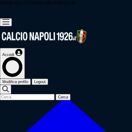
Questo sito contribuisce alla audience de
Accedi
Modifica profilo
Logout
Cerca