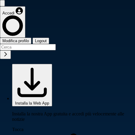
Accedi
Modifica profilo
Logout
Installa la Web App
Installa la nostra App gratuita e accedi più velocemente alle
notizie
Tocca