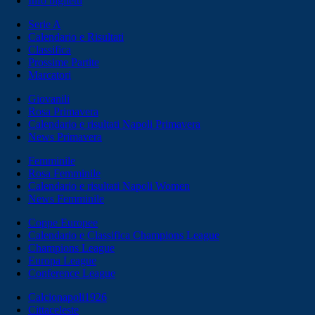
Info biglietti
Serie A
Calendario e Risultati
Classifica
Prossime Partite
Marcatori
Giovanili
Rosa Primavera
Calendario e risultati Napoli Primavera
News Primavera
Femminile
Rosa Femminile
Calendario e risultati Napoli Women
News Femminile
Coppe Europee
Calendario e Classifica Champions League
Champions League
Europa League
Conference League
Calcionapoli1926
Cittaceleste