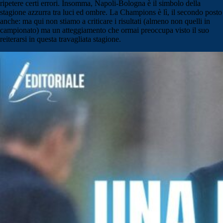
ripetere certi errori. Insomma, Napoli-Bologna è il simbolo della
stagione azzurra tra luci ed ombre. La Champions è lì, il secondo posto
anche: ma qui non stiamo a criticare i risultati (almeno non quelli in
campionato) ma un atteggiamento che ormai preoccupa visto il suo
reiterarsi in questa travagliata stagione.