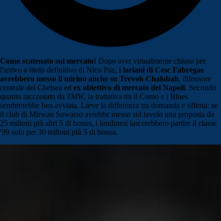
Como scatenato sul mercato!
Dopo aver virtualmente chiuso per
l'arrivo a titolo definitivo di Nico Paz,
i lariani di Cesc Fabregas
avrebbero messo il mirino anche su Trevoh Chalobah
, difensore
centrale del Chelsea ed
ex obiettivo di mercato del Napoli
. Secondo
quanto raccontato da
TMW
, la trattativa tra il Como e i Blues
sembrerebbe ben avviata. Lieve la differenza tra domanda e offerta: se
il club di Mirwan Suwarso avrebbe messo sul tavolo una proposta da
25 milioni più altri 5 di bonus, i londinesi lascerebbero partire il classe
'99 solo per 30 milioni più 5 di bonus.