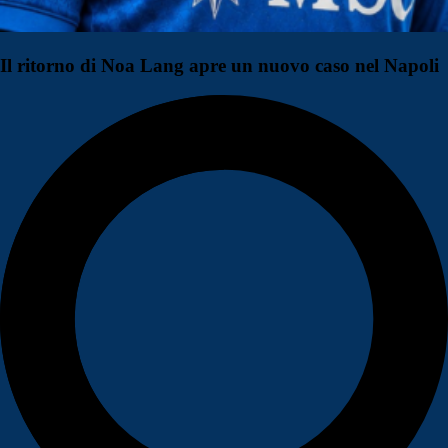
Il ritorno di Noa Lang apre un nuovo caso nel Napoli