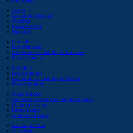
Info biglietti
Serie A
Calendario e Risultati
Classifica
Prossime Partite
Marcatori
Giovanili
Rosa Primavera
Calendario e risultati Napoli Primavera
News Primavera
Femminile
Rosa Femminile
Calendario e risultati Napoli Women
News Femminile
Coppe Europee
Calendario e Classifica Champions League
Champions League
Europa League
Conference League
Calcionapoli1926
Cittaceleste