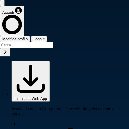
Accedi
Modifica profilo
Logout
Installa la Web App
Installa la nostra App gratuita e accedi più velocemente alle
notizie
Tocca