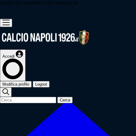
Questo sito contribuisce alla audience de
Accedi
Modifica profilo
Logout
Cerca