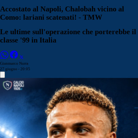
Accostato al Napoli, Chalobah vicino al
Como: lariani scatenati! - TMW
Le ultime sull'operazione che porterebbe il
classe '99 in Italia
Gianmarco Nurra
27 giugno - 20:05