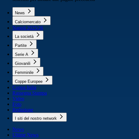
News
Calciomercato
Napoli 2025/26
La società
Partite
Serie A
Giovanili
Femminile
Coppe Europee
Coppa Italia
Rassegna Stampa
Video
Foto
Redazione
I siti del nostro network
News
Ultime News