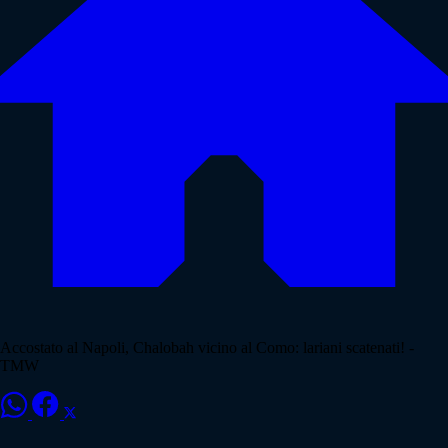
Accostato al Napoli, Chalobah vicino al Como: lariani scatenati! -
TMW