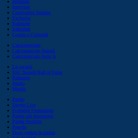
Infortuni
Interviste
Conferenze Stampa
Esclusive
Rubriche
Editoriali
Gossip e Curiosità
Calciomercato
Calciomercato Napoli
Calciomercato Serie A
La società
SSC Napoli Hall of Fame
Palmares
Stadio
Maglia
Partite
Diretta Live
Probabili Formazioni
Partite più importanti
Partite Storiche
Pagelle
Dove vedere la partita