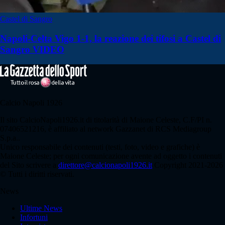
Castel di Sangro
Napoli-Celta Vigo 1-1, la reazione dei tifosi a Castel di
Sangro VIDEO
Calcio Napoli 1926
Il sito CalcioNapoli1926.it di titolarità di Maione Celeste, C.F/PI n.
07406521216, è affiliato al network Gazzanet di RCS Mediagroup
S.p.a..
Unico responsabile dei contenuti (testi, foto, video e grafiche) è
Maione Celeste; per ogni comunicazione avente ad oggetto i contenuti
del Sito scrivere a
direttore@calcionapoli1926.it
Copyright 2021-2026
© Tutti i diritti riservati.
News
Ultime News
Infortuni