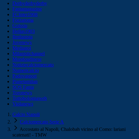
Derbyderbyderby
Fantamagazine
FCInter1908
Forzaroma
Golssip
Hellas1903
Ilmilanista
Juvenews
Mediagol
Milanistichannel
Mondoudinese
Notiziecalciomercato
Numericalcio
Padovasport
Pianetamilan
SOS Fanta
Toronews
Tuttobolognaweb
Violanews
Calcio Napoli
Calciomercato Serie A
Accostato al Napoli, Chalobah vicino al Como: lariani
scatenati! - TMW