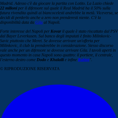
Madrid. Adesso c'è da giocare la partita con Lotito. La Lazio chiede
22 milioni
per il difensore sul quale il Real Madrid ha il 50% sulla
futura rivendita quindi ai biancocelesti andrebbe la metà. Viceversa, se
decidi di perderlo anche a zero non prenderesti niente. C'è la
disponibilità data da
Gila
al Napoli.
Forte interesse del Napoli per
Kovar
il quale è stato riscattato dal PSV
dal Bayer Leverkusen. Sul banco degli imputati è finito Milinkovic-
Savic piuttosto che Meret. Se dovesse arrivare un'offerta per
Milinkovic, il club la prenderebbe in considerazione. Stesso discorso
vale anche per un difensore se dovesse arrivare Gila. I tavoli aperti in
questo momento in casa Napoli sono quattro: il portiere, il centrale,
l’esterno destro come
Dodo
e
Khalaili
e infine
Rabiot
".
© RIPRODUZIONE RISERVATA