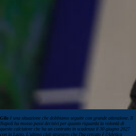
Gila
è una situazione che dobbiamo seguire con grande attenzione. Il
Napoli ha mosso passi decisivi per quanto riguarda la volontà di
questo calciatore che ha un contratto in scadenza il 30 giugno 2027
con la Lazio. L'ultimo club straniero che l'ha cercato è l'Atletico