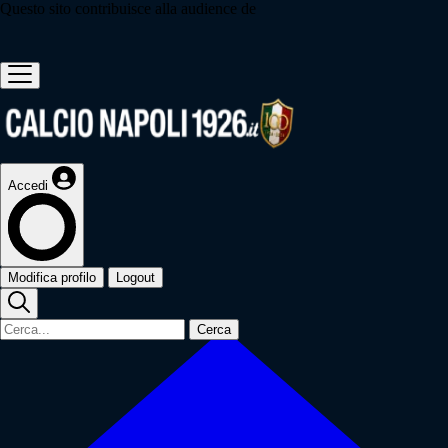
Questo sito contribuisce alla audience de
Accedi
Modifica profilo
Logout
Cerca