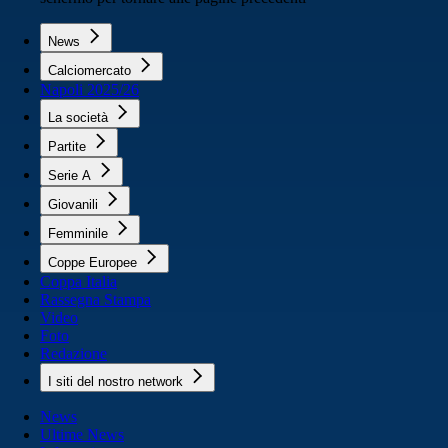
News
Calciomercato
Napoli 2025/26
La società
Partite
Serie A
Giovanili
Femminile
Coppe Europee
Coppa Italia
Rassegna Stampa
Video
Foto
Redazione
I siti del nostro network
News
Ultime News