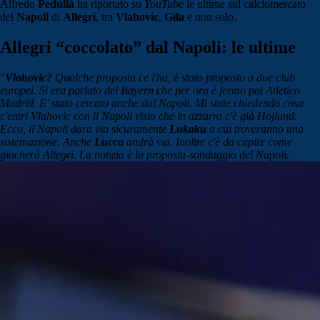
Alfredo
Pedullà
ha riportato su
YouTube
le ultime sul calciomercato
del
Napoli
di
Allegri
, tra
Vlahovic
,
Gila
e non solo.
Allegri “coccolato” dal Napoli: le ultime
"
Vlahovic?
Qualche proposta ce l'ha, è stato proposto a due club
europei. Si era parlato del Bayern che per ora è fermo poi Atletico
Madrid. E' stato cercato anche dal Napoli. Mi state chiedendo cosa
c'entri Vlahovic con il Napoli visto che in azzurro c'è già Hojlund.
Ecco, il Napoli dara via sicuramente
Lukaku
a cui troveranno una
sistemazione. Anche
Lucca
andrà via. Inoltre c'è da capire come
giocherà Allegri. La notizia è la proposta-sondaggio del Napoli.