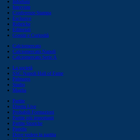
Infortuni
Interviste
Conferenze Stampa
Esclusive
Rubriche
Editoriali
Gossip e Curiosità
Calciomercato
Calciomercato Napoli
Calciomercato Serie A
La società
SSC Napoli Hall of Fame
Palmares
Stadio
Maglia
Partite
Diretta Live
Probabili Formazioni
Partite più importanti
Partite Storiche
Pagelle
Dove vedere la partita