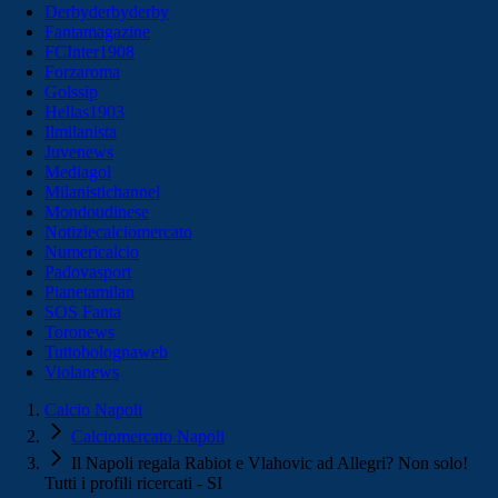
Derbyderbyderby
Fantamagazine
FCInter1908
Forzaroma
Golssip
Hellas1903
Ilmilanista
Juvenews
Mediagol
Milanistichannel
Mondoudinese
Notiziecalciomercato
Numericalcio
Padovasport
Pianetamilan
SOS Fanta
Toronews
Tuttobolognaweb
Violanews
Calcio Napoli
Calciomercato Napoli
Il Napoli regala Rabiot e Vlahovic ad Allegri? Non solo!
Tutti i profili ricercati - SI