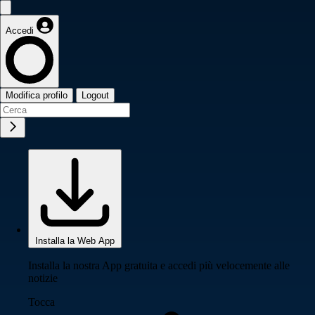
Accedi
Modifica profilo
Logout
Installa la Web App
Installa la nostra App gratuita e accedi più velocemente alle
notizie
Tocca