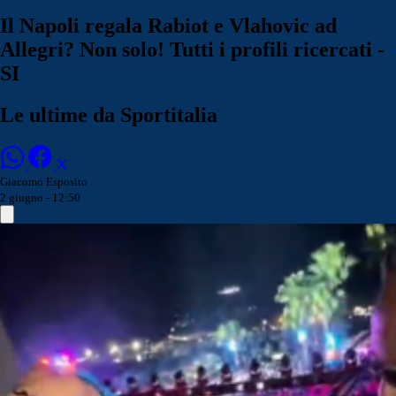
Il Napoli regala Rabiot e Vlahovic ad
Allegri? Non solo! Tutti i profili ricercati -
SI
Le ultime da Sportitalia
Giacomo Esposito
2 giugno - 12:50