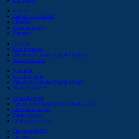
Info biglietti
Serie A
Calendario e Risultati
Classifica
Prossime Partite
Marcatori
Giovanili
Rosa Primavera
Calendario e risultati Napoli Primavera
News Primavera
Femminile
Rosa Femminile
Calendario e risultati Napoli Women
News Femminile
Coppe Europee
Calendario e Classifica Champions League
Champions League
Europa League
Conference League
Calcionapoli1926
Cittaceleste