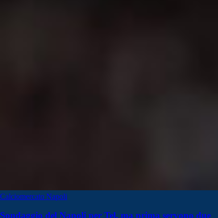
Calciomercato Napoli
Sondaggio del Napoli per Tel, ma prima servono due