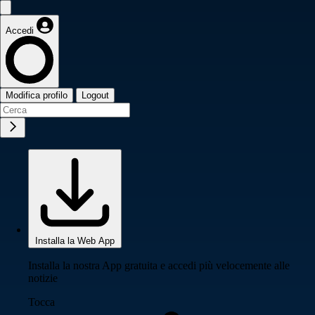
Accedi
Modifica profilo
Logout
Installa la Web App
Installa la nostra App gratuita e accedi più velocemente alle
notizie
Tocca