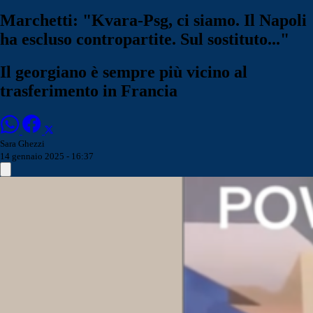
Marchetti: "Kvara-Psg, ci siamo. Il Napoli
ha escluso contropartite. Sul sostituto..."
Il georgiano è sempre più vicino al
trasferimento in Francia
Sara Ghezzi
14 gennaio 2025 - 16:37