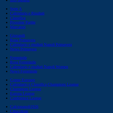
Info biglietti
Serie A
Calendario e Risultati
Classifica
Prossime Partite
Marcatori
Giovanili
Rosa Primavera
Calendario e risultati Napoli Primavera
News Primavera
Femminile
Rosa Femminile
Calendario e risultati Napoli Women
News Femminile
Coppe Europee
Calendario e Classifica Champions League
Champions League
Europa League
Conference League
Calcionapoli1926
Cittaceleste