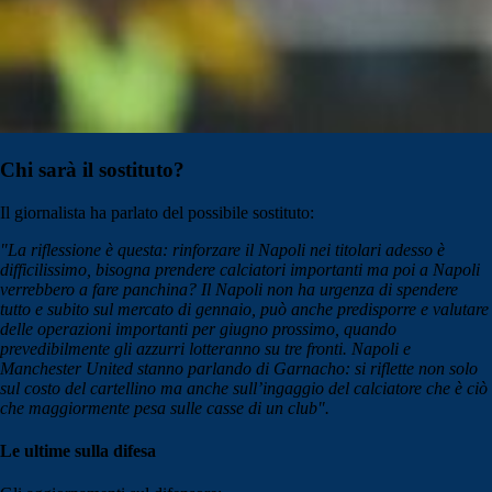
Chi sarà il sostituto?
Il giornalista ha parlato del possibile sostituto:
"La riflessione è questa: rinforzare il Napoli nei titolari adesso è
difficilissimo, bisogna prendere calciatori importanti ma poi a Napoli
verrebbero a fare panchina? Il Napoli non ha urgenza di spendere
tutto e subito sul mercato di gennaio, può anche predisporre e valutare
delle operazioni importanti per giugno prossimo, quando
prevedibilmente gli azzurri lotteranno su tre fronti. Napoli e
Manchester United stanno parlando di Garnacho: si riflette non solo
sul costo del cartellino ma anche sull’ingaggio del calciatore che è ciò
che maggiormente pesa sulle casse di un club".
Le ultime sulla difesa