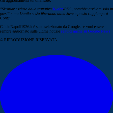
Gli aggiornamenti sul difensore:
"Skriniar escluso dalla trattativa
Kvara
-PSG, potrebbe arrivare solo in
prestito, ma Danilo si sta liberando dalla Juve e presto raggiungerà
Conte"
.
CalcioNapoli1926.it è stato selezionato da Google, se vuoi essere
sempre aggiornato sulle ultime notizie
seguici anche su Google News
© RIPRODUZIONE RISERVATA