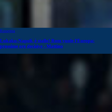
Rassegna
Lukaku-Napoli, è stallo! Rom vuole l'Europa:
prossime ore decisive - Mattino