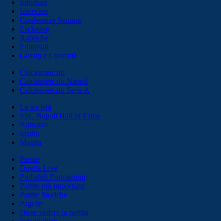
Infortuni
Interviste
Conferenze Stampa
Esclusive
Rubriche
Editoriali
Gossip e Curiosità
Calciomercato
Calciomercato Napoli
Calciomercato Serie A
La società
SSC Napoli Hall of Fame
Palmares
Stadio
Maglia
Partite
Diretta Live
Probabili Formazioni
Partite più importanti
Partite Storiche
Pagelle
Dove vedere la partita