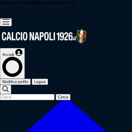
Questo sito contribuisce alla audience de
Accedi
Modifica profilo
Logout
Cerca