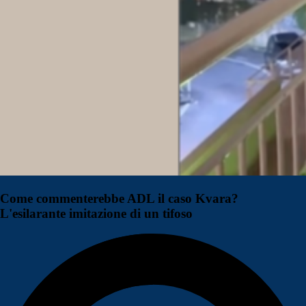
Come commenterebbe ADL il caso Kvara?
L'esilarante imitazione di un tifoso