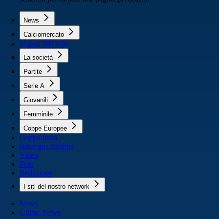
News
Calciomercato
Napoli 2025/26
La società
Partite
Serie A
Giovanili
Femminile
Coppe Europee
Coppa Italia
Rassegna Stampa
Video
Foto
Redazione
I siti del nostro network
News
Ultime News