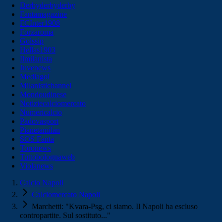
Derbyderbyderby
Fantamagazine
FCInter1908
Forzaroma
Golssip
Hellas1903
Ilmilanista
Juvenews
Mediagol
Milanistichannel
Mondoudinese
Notiziecalciomercato
Numericalcio
Padovasport
Pianetamilan
SOS Fanta
Toronews
Tuttobolognaweb
Violanews
Calcio Napoli
Calciomercato Napoli
Marchetti: "Kvara-Psg, ci siamo. Il Napoli ha escluso
contropartite. Sul sostituto..."