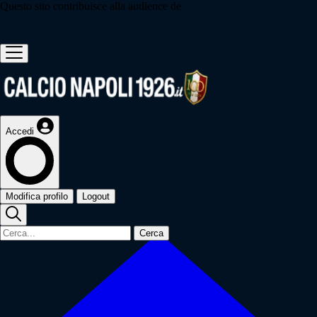
Questo sito contribuisce alla audience de
Accedi
Modifica profilo
Logout
Cerca