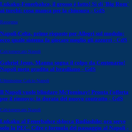
Lukaku-Fenerbahce, il grosso è fatto! Sì di 'Big Rom'
ai turchi: cosa manca per la chiusura - GdS
Rassegna
Napoli-Celta, prime risposte per Allegri sul modulo:
ecco quale sistema fa giocare meglio gli azzurri - CdS
Calciomercato Napoli
Gabriel Jesus, Manna sogna il colpo da Centenario!
Napoli meta gradita al brasiliano - GdS
Ultimissime Calcio Napoli
Il Napoli vuole blindare McTominay! Pronta l'offerta
per il rinnovo: la durata del nuovo contratto - GdS
Calciomercato Napoli
Lukaku al Fenerbahce sblocca Badiashile: ora serve
solo la PEC. Cifre e formula del passaggio al Napoli -