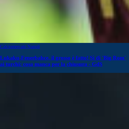
Calciomercato Napoli
Lukaku-Fenerbahce, il grosso è fatto! Sì di 'Big Rom'
ai turchi: cosa manca per la chiusura - GdS