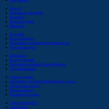
Info biglietti
Serie A
Calendario e Risultati
Classifica
Prossime Partite
Marcatori
Giovanili
Rosa Primavera
Calendario e risultati Napoli Primavera
News Primavera
Femminile
Rosa Femminile
Calendario e risultati Napoli Women
News Femminile
Coppe Europee
Calendario e Classifica Champions League
Champions League
Europa League
Conference League
Calcionapoli1926
Cittaceleste