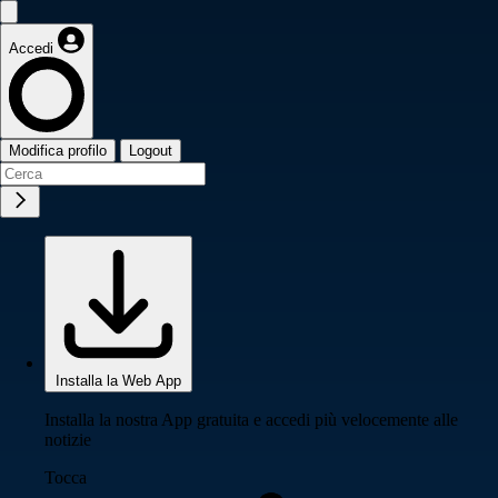
Accedi
Modifica profilo
Logout
Installa la Web App
Installa la nostra App gratuita e accedi più velocemente alle
notizie
Tocca