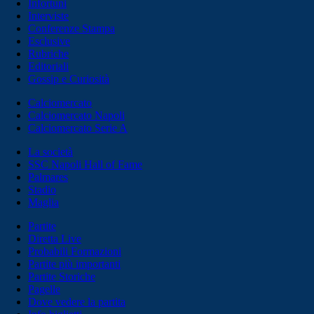
Infortuni
Interviste
Conferenze Stampa
Esclusive
Rubriche
Editoriali
Gossip e Curiosità
Calciomercato
Calciomercato Napoli
Calciomercato Serie A
La società
SSC Napoli Hall of Fame
Palmares
Stadio
Maglia
Partite
Diretta Live
Probabili Formazioni
Partite più importanti
Partite Storiche
Pagelle
Dove vedere la partita