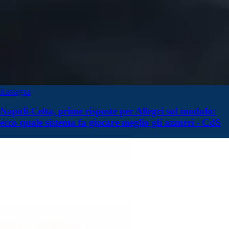
Rassegna
Napoli-Celta, prime risposte per Allegri sul modulo:
ecco quale sistema fa giocare meglio gli azzurri - CdS