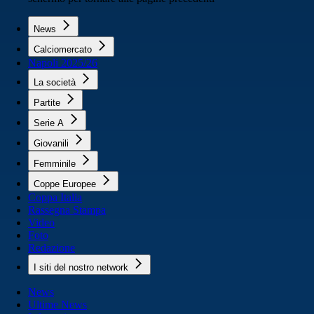
News
Calciomercato
Napoli 2025/26
La società
Partite
Serie A
Giovanili
Femminile
Coppe Europee
Coppa Italia
Rassegna Stampa
Video
Foto
Redazione
I siti del nostro network
News
Ultime News