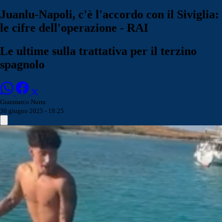
Juanlu-Napoli, c'è l'accordo con il Siviglia:
le cifre dell'operazione - RAI
Le ultime sulla trattativa per il terzino
spagnolo
Gianmarco Nurra
30 giugno 2025 - 19:25