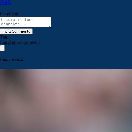
GdS
Commenti
Invia Commento
Tutti
Leggi altri commenti
Ultime Notizie