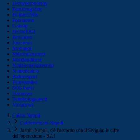
Derbyderbyderby
Fantamagazine
FCInter1908
Forzaroma
Golssip
Hellas1903
Ilmilanista
Juvenews
Mediagol
Milanistichannel
Mondoudinese
Notiziecalciomercato
Numericalcio
Padovasport
Pianetamilan
SOS Fanta
Toronews
Tuttobolognaweb
Violanews
Calcio Napoli
Calciomercato Napoli
Juanlu-Napoli, c'è l'accordo con il Siviglia: le cifre
dell'operazione - RAI