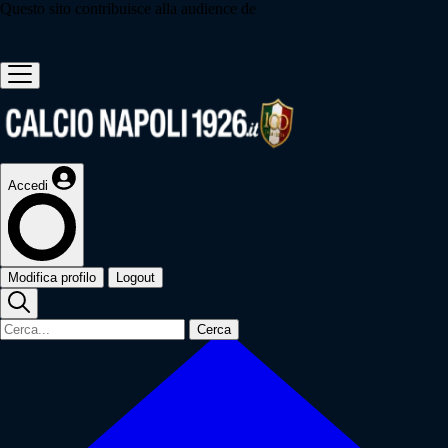
Questo sito contribuisce alla audience de
Accedi
Modifica profilo
Logout
Cerca