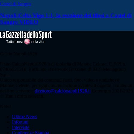
Castel di Sangro
Napoli-Celta Vigo 1-1, la reazione dei tifosi a Castel di
Sangro VIDEO
Calcio Napoli 1926
Il sito CalcioNapoli1926.it di titolarità di Maione Celeste, C.F/PI n.
07406521216, è affiliato al network Gazzanet di RCS Mediagroup
S.p.a..
Unico responsabile dei contenuti (testi, foto, video e grafiche) è
Maione Celeste; per ogni comunicazione avente ad oggetto i contenuti
del Sito scrivere a
direttore@calcionapoli1926.it
Copyright 2021-2026
© Tutti i diritti riservati.
News
Ultime News
Infortuni
Interviste
Conferenze Stampa