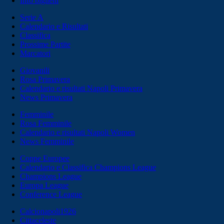
Info biglietti
Serie A
Calendario e Risultati
Classifica
Prossime Partite
Marcatori
Giovanili
Rosa Primavera
Calendario e risultati Napoli Primavera
News Primavera
Femminile
Rosa Femminile
Calendario e risultati Napoli Women
News Femminile
Coppe Europee
Calendario e Classifica Champions League
Champions League
Europa League
Conference League
Calcionapoli1926
Cittaceleste