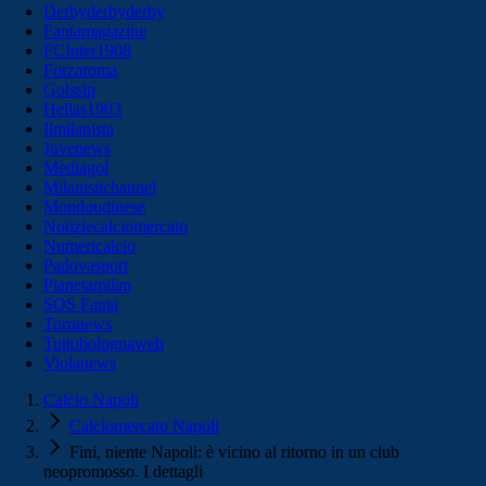
Derbyderbyderby
Fantamagazine
FCInter1908
Forzaroma
Golssip
Hellas1903
Ilmilanista
Juvenews
Mediagol
Milanistichannel
Mondoudinese
Notiziecalciomercato
Numericalcio
Padovasport
Pianetamilan
SOS Fanta
Toronews
Tuttobolognaweb
Violanews
Calcio Napoli
Calciomercato Napoli
Fini, niente Napoli: è vicino al ritorno in un club
neopromosso. I dettagli