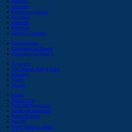
Infortuni
Interviste
Conferenze Stampa
Esclusive
Rubriche
Editoriali
Gossip e Curiosità
Calciomercato
Calciomercato Napoli
Calciomercato Serie A
La società
SSC Napoli Hall of Fame
Palmares
Stadio
Maglia
Partite
Diretta Live
Probabili Formazioni
Partite più importanti
Partite Storiche
Pagelle
Dove vedere la partita