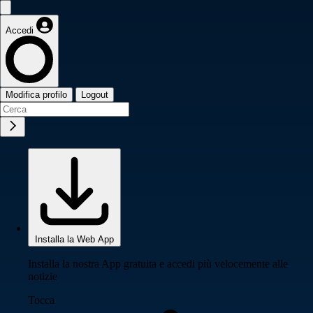
Accedi
Modifica profilo
Logout
Installa la Web App
Installa la nostra App gratuita e accedi più velocemente alle
notizie
Tocca