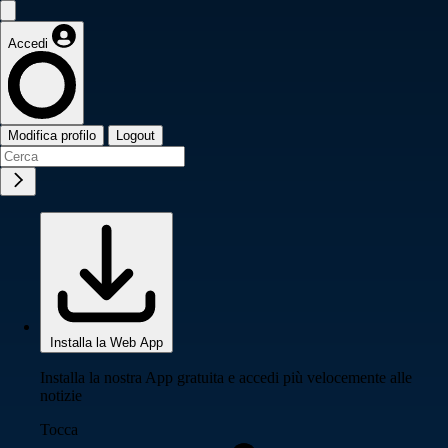
Accedi
Modifica profilo
Logout
Installa la Web App
Installa la nostra App gratuita e accedi più velocemente alle
notizie
Tocca