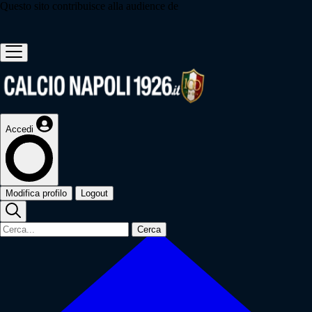
Questo sito contribuisce alla audience de
Accedi
Modifica profilo
Logout
Cerca