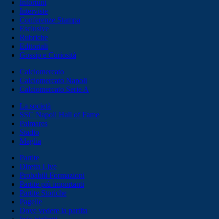
Infortuni
Interviste
Conferenze Stampa
Esclusive
Rubriche
Editoriali
Gossip e Curiosità
Calciomercato
Calciomercato Napoli
Calciomercato Serie A
La società
SSC Napoli Hall of Fame
Palmares
Stadio
Maglia
Partite
Diretta Live
Probabili Formazioni
Partite più importanti
Partite Storiche
Pagelle
Dove vedere la partita