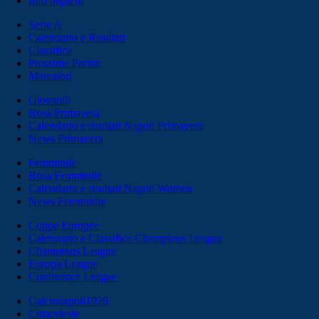
Info biglietti
Serie A
Calendario e Risultati
Classifica
Prossime Partite
Marcatori
Giovanili
Rosa Primavera
Calendario e risultati Napoli Primavera
News Primavera
Femminile
Rosa Femminile
Calendario e risultati Napoli Women
News Femminile
Coppe Europee
Calendario e Classifica Champions League
Champions League
Europa League
Conference League
Calcionapoli1926
Cittaceleste