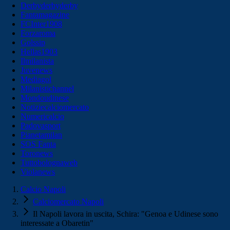
Derbyderbyderby
Fantamagazine
FCInter1908
Forzaroma
Golssip
Hellas1903
Ilmilanista
Juvenews
Mediagol
Milanistichannel
Mondoudinese
Notiziecalciomercato
Numericalcio
Padovasport
Pianetamilan
SOS Fanta
Toronews
Tuttobolognaweb
Violanews
Calcio Napoli
Calciomercato Napoli
Il Napoli lavora in uscita, Schira: "Genoa e Udinese sono
interessate a Obaretin"