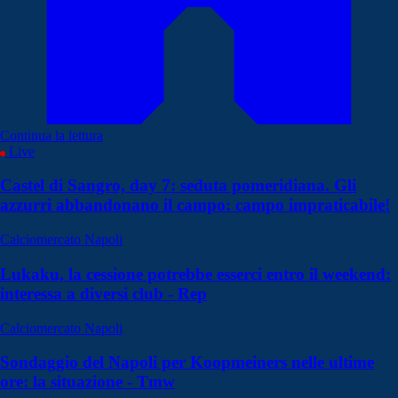
Continua la lettura
Live
Castel di Sangro, day 7: seduta pomeridiana. Gli
azzurri abbandonano il campo: campo impraticabile!
Calciomercato Napoli
Lukaku, la cessione potrebbe esserci entro il weekend:
interessa a diversi club - Rep
Calciomercato Napoli
Sondaggio del Napoli per Koopmeiners nelle ultime
ore: la situazione - Tmw