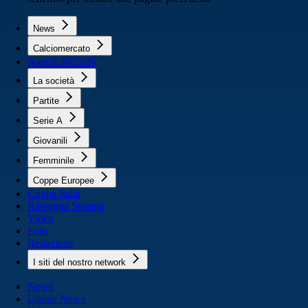
News
Calciomercato
Napoli 2025/26
La società
Partite
Serie A
Giovanili
Femminile
Coppe Europee
Coppa Italia
Rassegna Stampa
Video
Foto
Redazione
I siti del nostro network
News
Ultime News