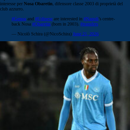
interesse per
Nosa Obaretin
, difensore classe 2003 di proprietà del
club azzurro.
#Genoa
and
#Udinese
are interested in
#Napoli
’s centre-
back Nosa
#Obaretin
(born in 2003).
#transfers
— Nicolò Schira (@NicoSchira)
June 21, 2026