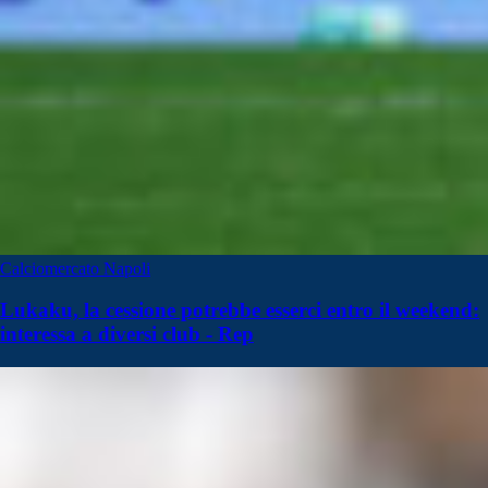
Calciomercato Napoli
Lukaku, la cessione potrebbe esserci entro il weekend:
interessa a diversi club - Rep