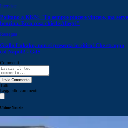
Interviste
Politano a KKN: "Fa sempre piacere vincere, ma serve
benzina. Ecco cosa chiede Allegri"
Rassegna
Giallo Lukaku, non si presenta in ritiro! Che strappo
col Napoli! - GdS
Commenti
Invia Commento
Tutti
Leggi altri commenti
Ultime Notizie