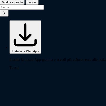
Modifica profilo
Logout
Installa la Web App
Installa la nostra App gratuita e accedi più velocemente alle notiz
Tocca