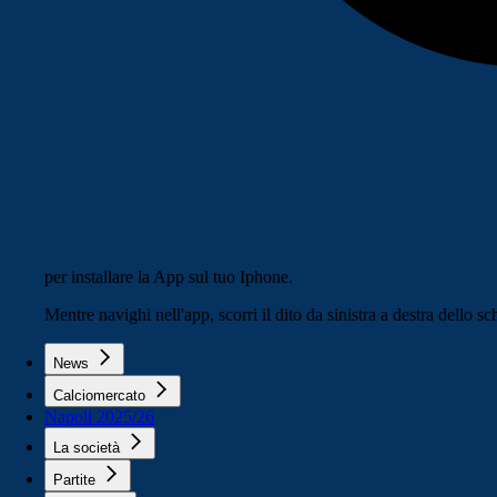
per installare la App sul tuo Iphone.
Mentre navighi nell'app, scorri il dito da sinistra a destra dello 
News
Calciomercato
Napoli 2025/26
La società
Partite