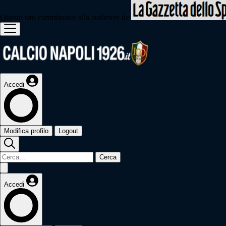
Questo sito contribuisce alla audience de
Accedi
Modifica profilo
Logout
Cerca
Accedi