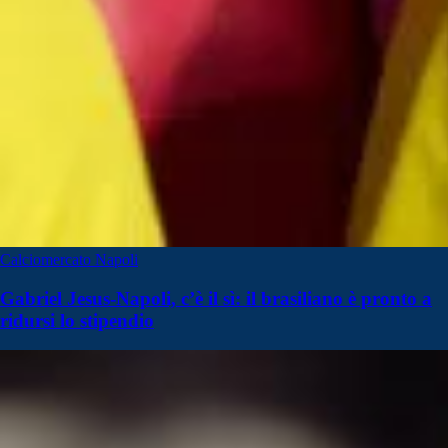
Calciomercato Napoli
Gabriel Jesus-Napoli, c’è il sì: il brasiliano è pronto a
ridursi lo stipendio