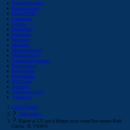
Derbyderbyderby
Fantamagazine
FCInter1908
Forzaroma
Golssip
Hellas1903
Ilmilanista
Juvenews
Mediagol
Milanistichannel
Mondoudinese
Notiziecalciomercato
Numericalcio
Padovasport
Pianetamilan
SOS Fanta
Toronews
Tuttobolognaweb
Violanews
Calcio Napoli
Videogallery
Rigore al 125' per il Belgio: ecco come l'ha vissuto Rudi
Garcia - IL VIDEO