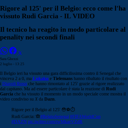
Rigore al 125' per il Belgio: ecco come l'ha
vissuto Rudi Garcia - IL VIDEO
Il tecnico ha reagito in modo particolare al
penality nei secondi finali
Sara Ghezzi
2 luglio - 13:25
Il Belgio ieri ha vissuto una gara difficilissima contro il Senegal che
vinceva 2 a 0, ma
Lukaku
e
Tielemans
hanno ribaltato il risultato con
i
Diavoli Rossi
che hanno rimontato al 125' grazie al rigore realizzato
dal capitano. Ma ad essere particolare è stata la reazione di
Rudi
Garcia
che ha vissuto il momento in un modo speciale come mostra il
video condiviso su
X
da
Dazn
.
Rigore per il Belgio al 125' 😳⚽⏱️
Rudi Garcia: 🙈
#BelgioSenegal
#FIFAWorldCup
#DAZN
pic.twitter.com/rwMkaeVZdR