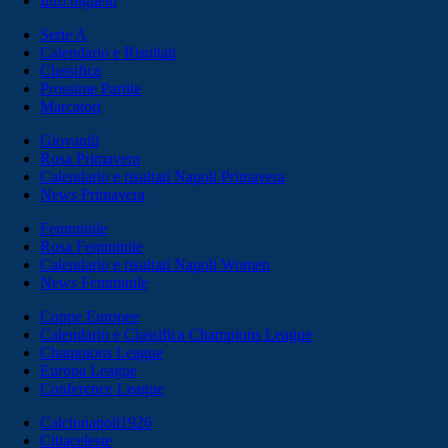
Info biglietti
Serie A
Calendario e Risultati
Classifica
Prossime Partite
Marcatori
Giovanili
Rosa Primavera
Calendario e risultati Napoli Primavera
News Primavera
Femminile
Rosa Femminile
Calendario e risultati Napoli Women
News Femminile
Coppe Europee
Calendario e Classifica Champions League
Champions League
Europa League
Conference League
Calcionapoli1926
Cittaceleste