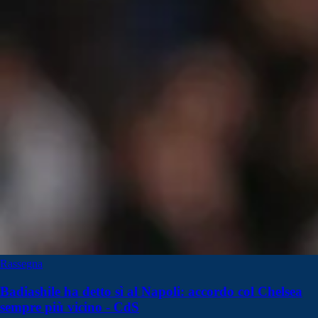
Rassegna
Badiashile ha detto sì al Napoli: accordo col Chelsea
sempre più vicino - CdS