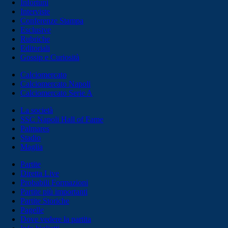
Infortuni
Interviste
Conferenze Stampa
Esclusive
Rubriche
Editoriali
Gossip e Curiosità
Calciomercato
Calciomercato Napoli
Calciomercato Serie A
La società
SSC Napoli Hall of Fame
Palmares
Stadio
Maglia
Partite
Diretta Live
Probabili Formazioni
Partite più importanti
Partite Storiche
Pagelle
Dove vedere la partita