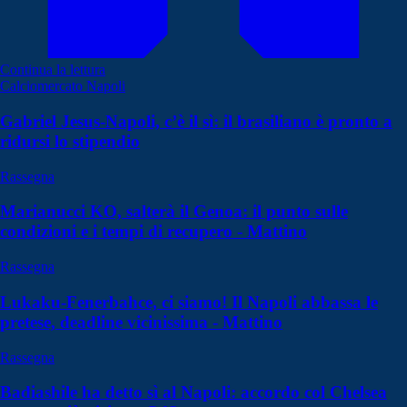
Continua la lettura
Calciomercato Napoli
Gabriel Jesus-Napoli, c’è il sì: il brasiliano è pronto a
ridursi lo stipendio
Rassegna
Marianucci KO, salterà il Genoa: il punto sulle
condizioni e i tempi di recupero - Mattino
Rassegna
Lukaku-Fenerbahce, ci siamo! Il Napoli abbassa le
pretese, deadline vicinissima - Mattino
Rassegna
Badiashile ha detto sì al Napoli: accordo col Chelsea