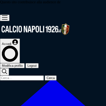
Questo sito contribuisce alla audience de
Accedi
Modifica profilo
Logout
Cerca