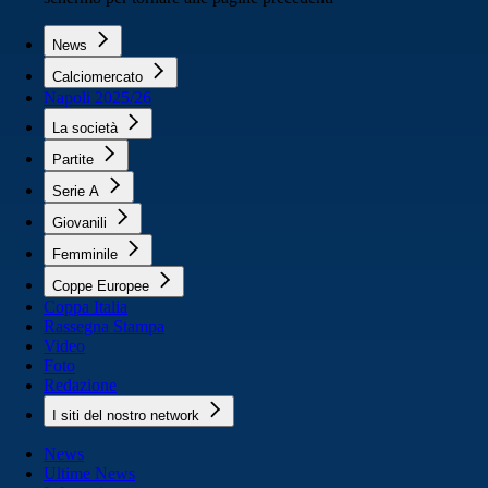
News
Calciomercato
Napoli 2025/26
La società
Partite
Serie A
Giovanili
Femminile
Coppe Europee
Coppa Italia
Rassegna Stampa
Video
Foto
Redazione
I siti del nostro network
News
Ultime News