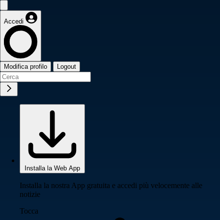
Accedi
Modifica profilo
Logout
Installa la Web App
Installa la nostra App gratuita e accedi più velocemente alle
notizie
Tocca