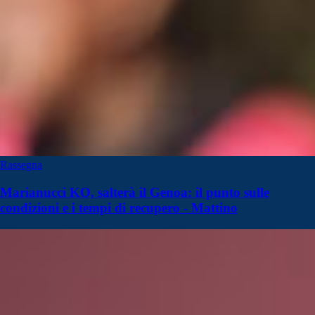
Rassegna
Marianucci KO, salterà il Genoa: il punto sulle
condizioni e i tempi di recupero - Mattino