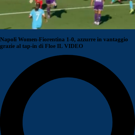
Napoli Women-Fiorentina 1-0, azzurre in vantaggio
grazie al tap-in di Floe IL VIDEO