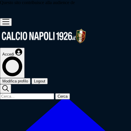
Questo sito contribuisce alla audience de
Accedi
Modifica profilo
Logout
Cerca