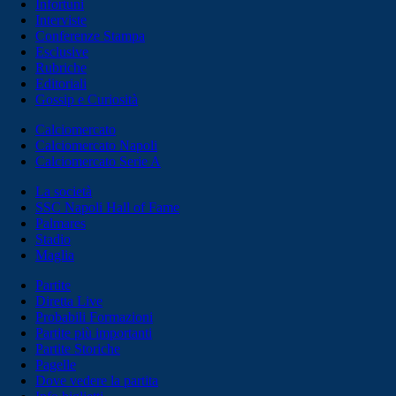
Infortuni
Interviste
Conferenze Stampa
Esclusive
Rubriche
Editoriali
Gossip e Curiosità
Calciomercato
Calciomercato Napoli
Calciomercato Serie A
La società
SSC Napoli Hall of Fame
Palmares
Stadio
Maglia
Partite
Diretta Live
Probabili Formazioni
Partite più importanti
Partite Storiche
Pagelle
Dove vedere la partita