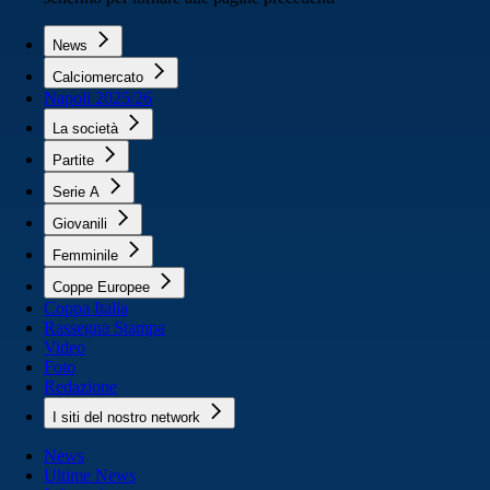
News
Calciomercato
Napoli 2025/26
La società
Partite
Serie A
Giovanili
Femminile
Coppe Europee
Coppa Italia
Rassegna Stampa
Video
Foto
Redazione
I siti del nostro network
News
Ultime News