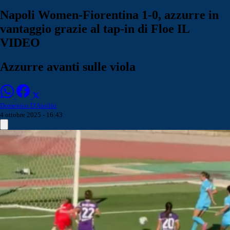
Napoli Women-Fiorentina 1-0, azzurre in
vantaggio grazie al tap-in di Floe IL
VIDEO
Azzurre avanti sulle viola
Domenico D'Ausilio
4 ottobre 2025 - 16:43