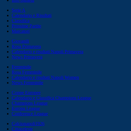
Info biglietti
Serie A
Calendario e Risultati
Classifica
Prossime Partite
Marcatori
Giovanili
Rosa Primavera
Calendario e risultati Napoli Primavera
News Primavera
Femminile
Rosa Femminile
Calendario e risultati Napoli Women
News Femminile
Coppe Europee
Calendario e Classifica Champions League
Champions League
Europa League
Conference League
Calcionapoli1926
Cittaceleste