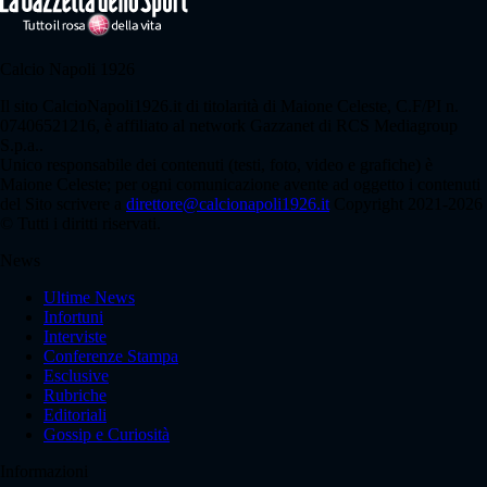
Calcio Napoli 1926
Il sito CalcioNapoli1926.it di titolarità di Maione Celeste, C.F/PI n.
07406521216, è affiliato al network Gazzanet di RCS Mediagroup
S.p.a..
Unico responsabile dei contenuti (testi, foto, video e grafiche) è
Maione Celeste; per ogni comunicazione avente ad oggetto i contenuti
del Sito scrivere a
direttore@calcionapoli1926.it
Copyright 2021-2026
© Tutti i diritti riservati.
News
Ultime News
Infortuni
Interviste
Conferenze Stampa
Esclusive
Rubriche
Editoriali
Gossip e Curiosità
Informazioni