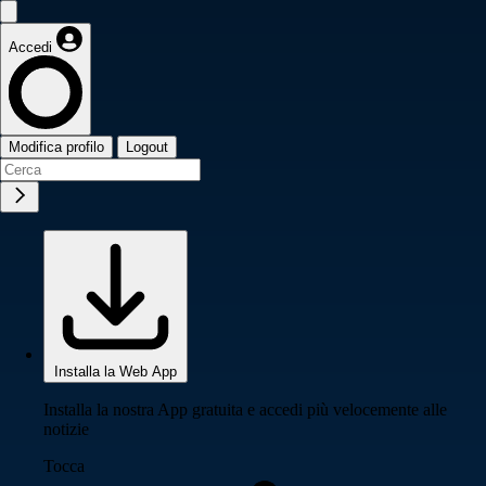
Accedi
Modifica profilo
Logout
Installa la Web App
Installa la nostra App gratuita e accedi più velocemente alle
notizie
Tocca