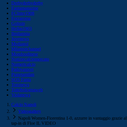
Derbyderbyderby
Fantamagazine
FCInter1908
Forzaroma
Golssip
Hellas1903
Ilmilanista
Juvenews
Mediagol
Milanistichannel
Mondoudinese
Notiziecalciomercato
Numericalcio
Padovasport
Pianetamilan
SOS Fanta
Toronews
Tuttobolognaweb
Violanews
Calcio Napoli
Videogallery
Napoli Women-Fiorentina 1-0, azzurre in vantaggio grazie al
tap-in di Floe IL VIDEO