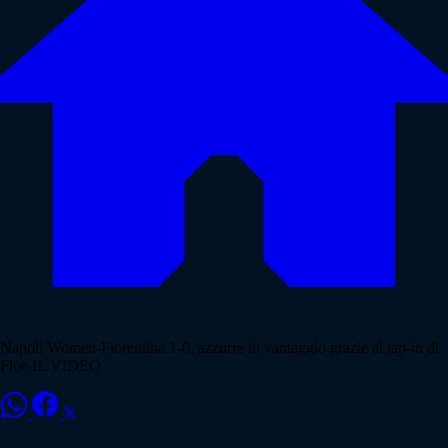
Napoli Women-Fiorentina 1-0, azzurre in vantaggio grazie al tap-in di
Floe IL VIDEO