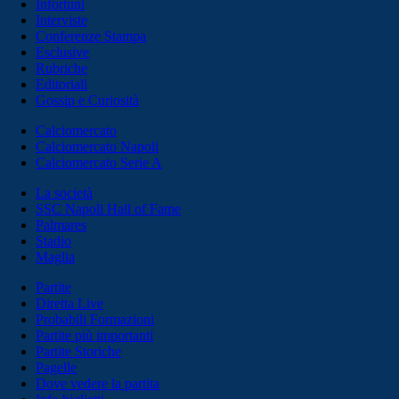
Infortuni
Interviste
Conferenze Stampa
Esclusive
Rubriche
Editoriali
Gossip e Curiosità
Calciomercato
Calciomercato Napoli
Calciomercato Serie A
La società
SSC Napoli Hall of Fame
Palmares
Stadio
Maglia
Partite
Diretta Live
Probabili Formazioni
Partite più importanti
Partite Storiche
Pagelle
Dove vedere la partita