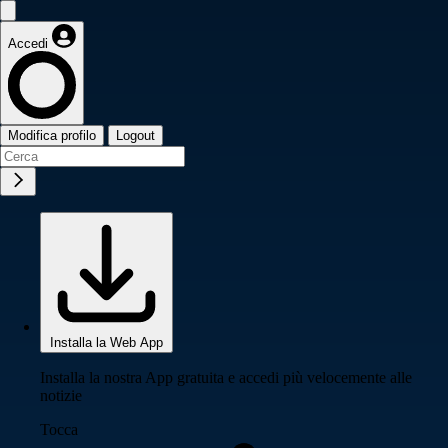
Accedi
Modifica profilo
Logout
Installa la Web App
Installa la nostra App gratuita e accedi più velocemente alle
notizie
Tocca