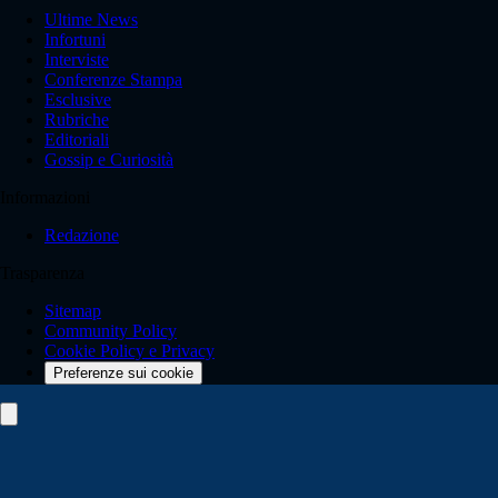
Ultime News
Infortuni
Interviste
Conferenze Stampa
Esclusive
Rubriche
Editoriali
Gossip e Curiosità
Informazioni
Redazione
Trasparenza
Sitemap
Community Policy
Cookie Policy e Privacy
Preferenze sui cookie