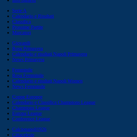
Info biglietti
Serie A
Calendario e Risultati
Classifica
Prossime Partite
Marcatori
Giovanili
Rosa Primavera
Calendario e risultati Napoli Primavera
News Primavera
Femminile
Rosa Femminile
Calendario e risultati Napoli Women
News Femminile
Coppe Europee
Calendario e Classifica Champions League
Champions League
Europa League
Conference League
Calcionapoli1926
Cittaceleste