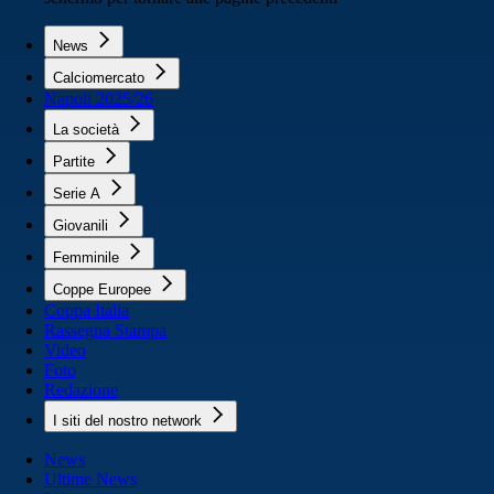
News
Calciomercato
Napoli 2025/26
La società
Partite
Serie A
Giovanili
Femminile
Coppe Europee
Coppa Italia
Rassegna Stampa
Video
Foto
Redazione
I siti del nostro network
News
Ultime News