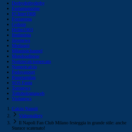
Derbyderbyderby
Fantamagazine
FCInter1908
Forzaroma
Golssip
Hellas1903
Ilmilanista
Juvenews
Mediagol
Milanistichannel
Mondoudinese
Notiziecalciomercato
Numericalcio
Padovasport
Pianetamilan
SOS Fanta
Toronews
Tuttobolognaweb
Violanews
Calcio Napoli
Videogallery
Il Napoli Fan Club Milano festeggia in grande stile: anche
Starace scatenato!