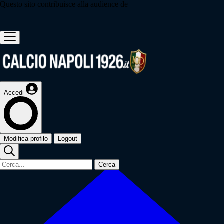
Questo sito contribuisce alla audience de
Accedi
Modifica profilo
Logout
Cerca