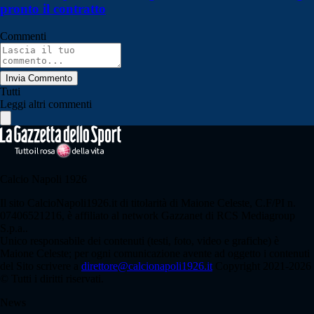
pronto il contratto
Commenti
Invia Commento
Tutti
Leggi altri commenti
Calcio Napoli 1926
Il sito CalcioNapoli1926.it di titolarità di Maione Celeste, C.F/PI n.
07406521216, è affiliato al network Gazzanet di RCS Mediagroup
S.p.a..
Unico responsabile dei contenuti (testi, foto, video e grafiche) è
Maione Celeste; per ogni comunicazione avente ad oggetto i contenuti
del Sito scrivere a
direttore@calcionapoli1926.it
Copyright 2021-2026
© Tutti i diritti riservati.
News