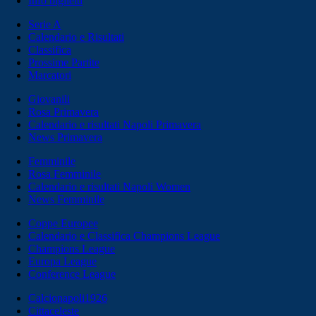
Info biglietti
Serie A
Calendario e Risultati
Classifica
Prossime Partite
Marcatori
Giovanili
Rosa Primavera
Calendario e risultati Napoli Primavera
News Primavera
Femminile
Rosa Femminile
Calendario e risultati Napoli Women
News Femminile
Coppe Europee
Calendario e Classifica Champions League
Champions League
Europa League
Conference League
Calcionapoli1926
Cittaceleste