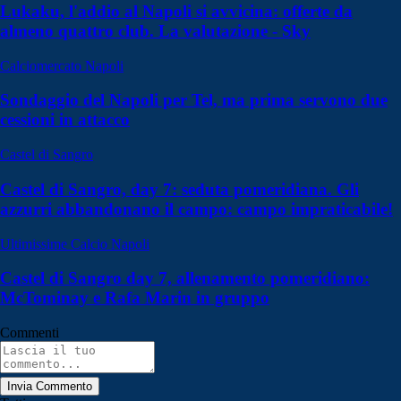
Lukaku, l'addio al Napoli si avvicina: offerte da
almeno quattro club. La valutazione - Sky
Calciomercato Napoli
Sondaggio del Napoli per Tel, ma prima servono due
cessioni in attacco
Castel di Sangro
Castel di Sangro, day 7: seduta pomeridiana. Gli
azzurri abbandonano il campo: campo impraticabile!
Ultimissime Calcio Napoli
Castel di Sangro day 7, allenamento pomeridiano:
McTominay e Rafa Marin in gruppo
Commenti
Invia Commento