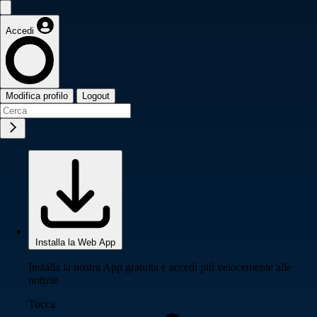
Accedi
Modifica profilo
Logout
Installa la Web App
Installa la nostra App gratuita e accedi più velocemente alle
notizie
Tocca