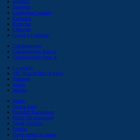
Infortuni
Interviste
Conferenze Stampa
Esclusive
Rubriche
Editoriali
Gossip e Curiosità
Calciomercato
Calciomercato Napoli
Calciomercato Serie A
La società
SSC Napoli Hall of Fame
Palmares
Stadio
Maglia
Partite
Diretta Live
Probabili Formazioni
Partite più importanti
Partite Storiche
Pagelle
Dove vedere la partita