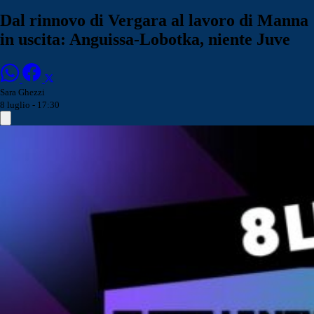
Dal rinnovo di Vergara al lavoro di Manna
in uscita: Anguissa-Lobotka, niente Juve
Sara Ghezzi
8 luglio - 17:30