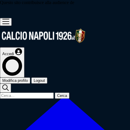
Questo sito contribuisce alla audience de
Accedi
Modifica profilo
Logout
Cerca