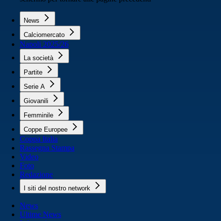
News
Calciomercato
Napoli 2025/26
La società
Partite
Serie A
Giovanili
Femminile
Coppe Europee
Coppa Italia
Rassegna Stampa
Video
Foto
Redazione
I siti del nostro network
News
Ultime News