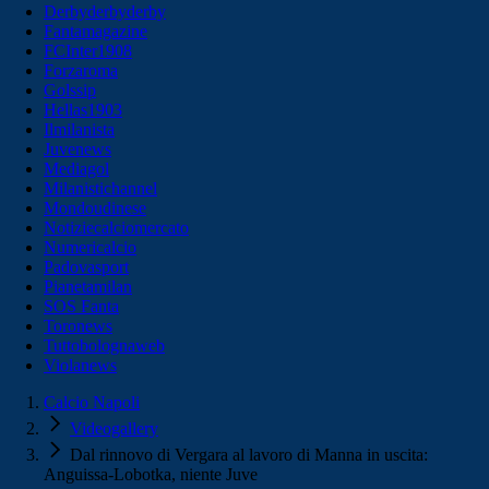
Derbyderbyderby
Fantamagazine
FCInter1908
Forzaroma
Golssip
Hellas1903
Ilmilanista
Juvenews
Mediagol
Milanistichannel
Mondoudinese
Notiziecalciomercato
Numericalcio
Padovasport
Pianetamilan
SOS Fanta
Toronews
Tuttobolognaweb
Violanews
Calcio Napoli
Videogallery
Dal rinnovo di Vergara al lavoro di Manna in uscita:
Anguissa-Lobotka, niente Juve