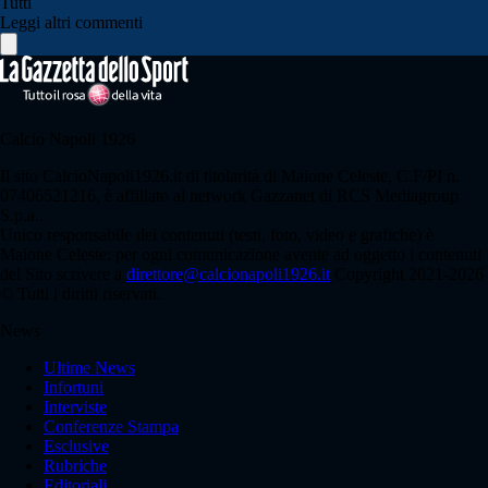
Tutti
Leggi altri commenti
Calcio Napoli 1926
Il sito CalcioNapoli1926.it di titolarità di Maione Celeste, C.F/PI n.
07406521216, è affiliato al network Gazzanet di RCS Mediagroup
S.p.a..
Unico responsabile dei contenuti (testi, foto, video e grafiche) è
Maione Celeste; per ogni comunicazione avente ad oggetto i contenuti
del Sito scrivere a
direttore@calcionapoli1926.it
Copyright 2021-2026
© Tutti i diritti riservati.
News
Ultime News
Infortuni
Interviste
Conferenze Stampa
Esclusive
Rubriche
Editoriali