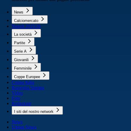
News
Calciomercato
Napoli 2025/26
La società
Partite
Serie A
Giovanili
Femminile
Coppe Europee
Coppa Italia
Rassegna Stampa
Video
Foto
Redazione
I siti del nostro network
News
Ultime News