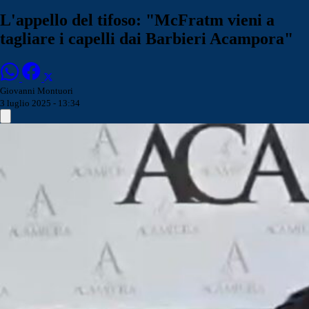
L'appello del tifoso: "McFratm vieni a
tagliare i capelli dai Barbieri Acampora"
Giovanni Montuori
3 luglio 2025 - 13:34