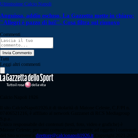
Ultimissime Calcio Napoli
Anguissa, addio escluso. La Gazzetta mette in chiaro:
"Allegri è pazzo di lui!". Cosa filtra sul rinnovo
Commenti
Invia Commento
Tutti
Leggi altri commenti
Calcio Napoli 1926
Il sito CalcioNapoli1926.it di titolarità di Maione Celeste, C.F/PI n.
07406521216, è affiliato al network Gazzanet di RCS Mediagroup
S.p.a..
Unico responsabile dei contenuti (testi, foto, video e grafiche) è
Maione Celeste; per ogni comunicazione avente ad oggetto i contenuti
del Sito scrivere a
direttore@calcionapoli1926.it
Copyright 2021-2026