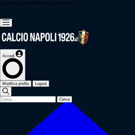
Questo sito contribuisce alla audience de
Accedi
Modifica profilo
Logout
Cerca