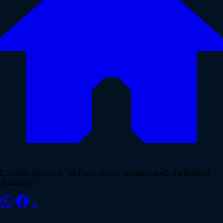
L'appello del tifoso: "McFratm vieni a tagliare i capelli dai Barbieri
Acampora"