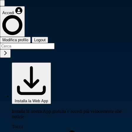
Accedi
Modifica profilo
Logout
Installa la Web App
Installa la nostra App gratuita e accedi più velocemente alle
notizie
Tocca