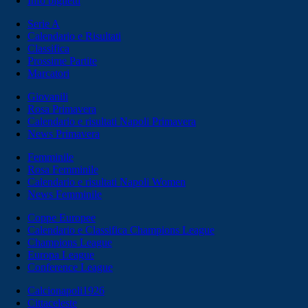
Info biglietti
Serie A
Calendario e Risultati
Classifica
Prossime Partite
Marcatori
Giovanili
Rosa Primavera
Calendario e risultati Napoli Primavera
News Primavera
Femminile
Rosa Femminile
Calendario e risultati Napoli Women
News Femminile
Coppe Europee
Calendario e Classifica Champions League
Champions League
Europa League
Conference League
Calcionapoli1926
Cittaceleste