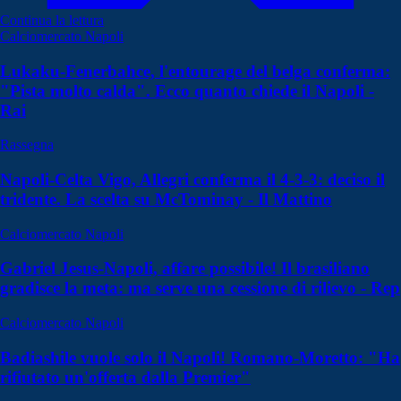
Continua la lettura
Calciomercato Napoli
Lukaku-Fenerbahce, l'entourage del belga conferma:
"Pista molto calda". Ecco quanto chiede il Napoli -
Rai
Rassegna
Napoli-Celta Vigo, Allegri conferma il 4-3-3: deciso il
tridente. La scelta su McTominay - Il Mattino
Calciomercato Napoli
Gabriel Jesus-Napoli, affare possibile! Il brasiliano
gradisce la meta: ma serve una cessione di rilievo - Rep
Calciomercato Napoli
Badiashile vuole solo il Napoli! Romano-Moretto: "Ha
rifiutato un'offerta dalla Premier"