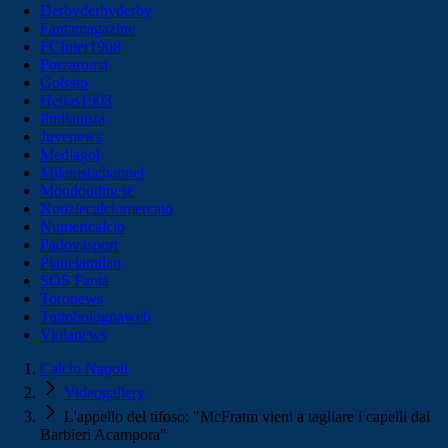
Derbyderbyderby
Fantamagazine
FCInter1908
Forzaroma
Golssip
Hellas1903
Ilmilanista
Juvenews
Mediagol
Milanistichannel
Mondoudinese
Notiziecalciomercato
Numericalcio
Padovasport
Pianetamilan
SOS Fanta
Toronews
Tuttobolognaweb
Violanews
Calcio Napoli
Videogallery
L'appello del tifoso: "McFratm vieni a tagliare i capelli dai
Barbieri Acampora"