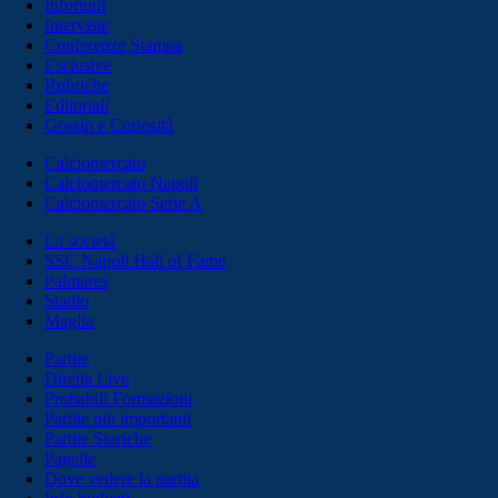
Infortuni
Interviste
Conferenze Stampa
Esclusive
Rubriche
Editoriali
Gossip e Curiosità
Calciomercato
Calciomercato Napoli
Calciomercato Serie A
La società
SSC Napoli Hall of Fame
Palmares
Stadio
Maglia
Partite
Diretta Live
Probabili Formazioni
Partite più importanti
Partite Storiche
Pagelle
Dove vedere la partita