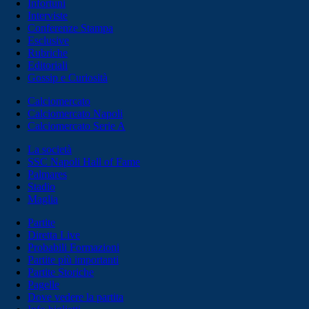
Infortuni
Interviste
Conferenze Stampa
Esclusive
Rubriche
Editoriali
Gossip e Curiosità
Calciomercato
Calciomercato Napoli
Calciomercato Serie A
La società
SSC Napoli Hall of Fame
Palmares
Stadio
Maglia
Partite
Diretta Live
Probabili Formazioni
Partite più importanti
Partite Storiche
Pagelle
Dove vedere la partita