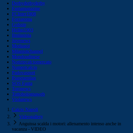
Derbyderbyderby
Fantamagazine
FCInter1908
Forzaroma
Golssip
Hellas1903
Ilmilanista
Juvenews
Mediagol
Milanistichannel
Mondoudinese
Notiziecalciomercato
Numericalcio
Padovasport
Pianetamilan
SOS Fanta
Toronews
Tuttobolognaweb
Violanews
Calcio Napoli
Videogallery
Anguissa scalda i motori: allenamento intenso anche in
vacanza - VIDEO