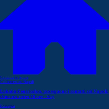
Continua la lettura
Calciomercato Napoli
Lukaku-Fenerbahce, proseguono i contatti col Napoli:
chiusura entro 48 ore - Sky
Rassegna