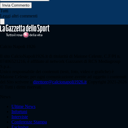
Invia Commento
Tutti
Leggi altri commenti
Calcio Napoli 1926
Il sito CalcioNapoli1926.it di titolarità di Maione Celeste, C.F/PI n.
07406521216, è affiliato al network Gazzanet di RCS Mediagroup
S.p.a..
Unico responsabile dei contenuti (testi, foto, video e grafiche) è
Maione Celeste; per ogni comunicazione avente ad oggetto i contenuti
del Sito scrivere a
direttore@calcionapoli1926.it
Copyright 2021-2026
© Tutti i diritti riservati.
News
Ultime News
Infortuni
Interviste
Conferenze Stampa
Esclusive