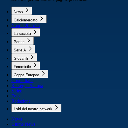
News
Calciomercato
Napoli 2025/26
La società
Partite
Serie A
Giovanili
Femminile
Coppe Europee
Coppa Italia
Rassegna Stampa
Video
Foto
Redazione
I siti del nostro network
News
Ultime News