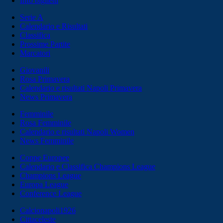
Info biglietti
Serie A
Calendario e Risultati
Classifica
Prossime Partite
Marcatori
Giovanili
Rosa Primavera
Calendario e risultati Napoli Primavera
News Primavera
Femminile
Rosa Femminile
Calendario e risultati Napoli Women
News Femminile
Coppe Europee
Calendario e Classifica Champions League
Champions League
Europa League
Conference League
Calcionapoli1926
Cittaceleste