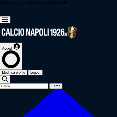
Questo sito contribuisce alla audience de
Accedi
Modifica profilo
Logout
Cerca