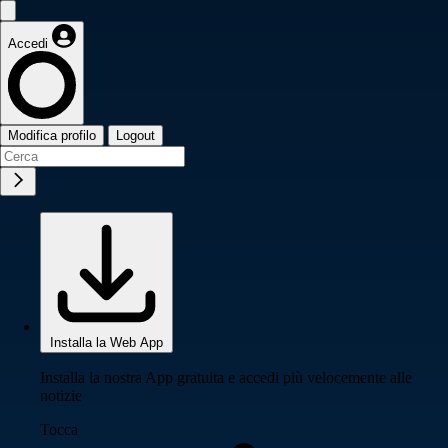
Accedi
Modifica profilo
Logout
Installa la Web App
Installa la nostra App gratuita e accedi più velocemente alle
notizie
Tocca