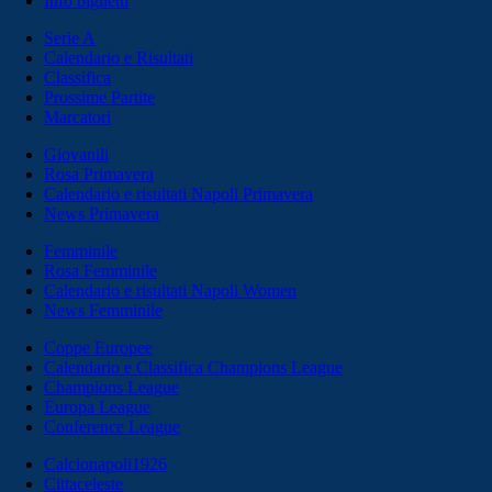
Info biglietti
Serie A
Calendario e Risultati
Classifica
Prossime Partite
Marcatori
Giovanili
Rosa Primavera
Calendario e risultati Napoli Primavera
News Primavera
Femminile
Rosa Femminile
Calendario e risultati Napoli Women
News Femminile
Coppe Europee
Calendario e Classifica Champions League
Champions League
Europa League
Conference League
Calcionapoli1926
Cittaceleste