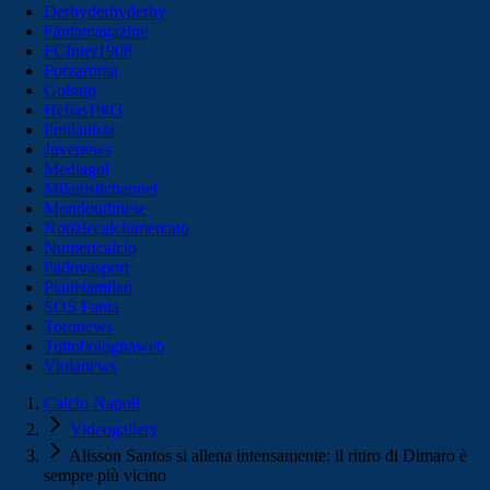
Derbyderbyderby
Fantamagazine
FCInter1908
Forzaroma
Golssip
Hellas1903
Ilmilanista
Juvenews
Mediagol
Milanistichannel
Mondoudinese
Notiziecalciomercato
Numericalcio
Padovasport
Pianetamilan
SOS Fanta
Toronews
Tuttobolognaweb
Violanews
Calcio Napoli
Videogallery
Alisson Santos si allena intensamente: il ritiro di Dimaro è
sempre più vicino