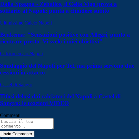
Dalla Spagna - Zeballos, il Celta Vigo prova a
soffiarlo al Napoli: punta a chiudere subito
Ultimissime Calcio Napoli
Beukema: "Sensazioni positive con Allegri, punto a
rientrare presto. Vi svelo i miei obiettivi"
Calciomercato Napoli
Sondaggio del Napoli per Tel, ma prima servono due
cessioni in attacco
Castel di Sangro
Tifosi delusi dai calciatori del Napoli a Castel di
Sangro: le reazioni VIDEO
Commenti
Invia Commento