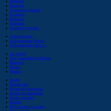
Infortuni
Interviste
Conferenze Stampa
Esclusive
Rubriche
Editoriali
Gossip e Curiosità
Calciomercato
Calciomercato Napoli
Calciomercato Serie A
La società
SSC Napoli Hall of Fame
Palmares
Stadio
Maglia
Partite
Diretta Live
Probabili Formazioni
Partite più importanti
Partite Storiche
Pagelle
Dove vedere la partita