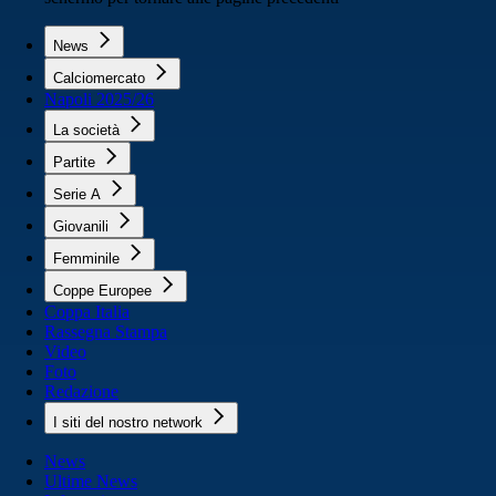
News
Calciomercato
Napoli 2025/26
La società
Partite
Serie A
Giovanili
Femminile
Coppe Europee
Coppa Italia
Rassegna Stampa
Video
Foto
Redazione
I siti del nostro network
News
Ultime News