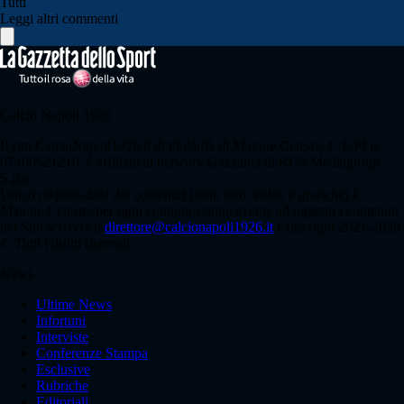
Tutti
Leggi altri commenti
Calcio Napoli 1926
Il sito CalcioNapoli1926.it di titolarità di Maione Celeste, C.F/PI n.
07406521216, è affiliato al network Gazzanet di RCS Mediagroup
S.p.a..
Unico responsabile dei contenuti (testi, foto, video e grafiche) è
Maione Celeste; per ogni comunicazione avente ad oggetto i contenuti
del Sito scrivere a
direttore@calcionapoli1926.it
Copyright 2021-2026
© Tutti i diritti riservati.
News
Ultime News
Infortuni
Interviste
Conferenze Stampa
Esclusive
Rubriche
Editoriali