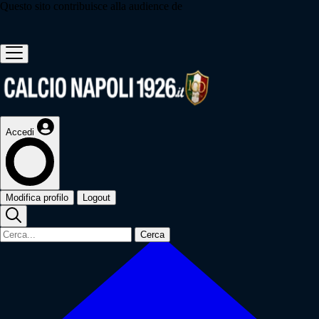
Questo sito contribuisce alla audience de
Accedi
Modifica profilo
Logout
Cerca