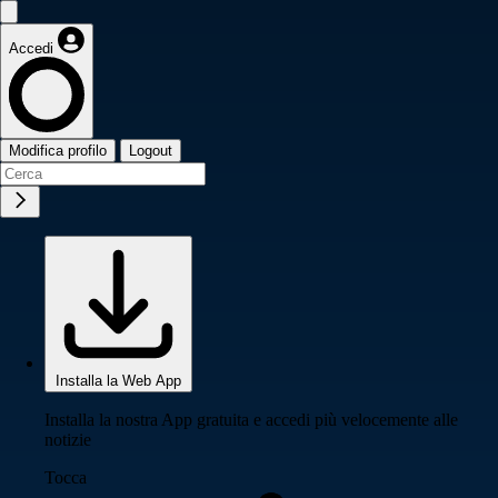
Accedi
Modifica profilo
Logout
Installa la Web App
Installa la nostra App gratuita e accedi più velocemente alle
notizie
Tocca