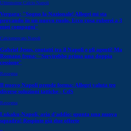
Ultimissime Calcio Napoli
Vergara: "Sogno la Nazionale! Allegri mi sta
provando in un nuovo ruolo. Ecco cosa ruberei a 3
miei compagni"
Calciomercato Napoli
Gabriel Jesus, contatti tra il Napoli e gli agenti! Ma
Romano frena: "Servirebbe prima una doppia
cessione"
Rassegna
Il nuovo Napoli prende forma: Allegri valuta tre
diverse soluzioni tattiche - CdS
Rassegna
Lukaku-Napoli, aria d'addio: spunta una nuova
squadra! Respinte già due offerte