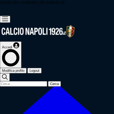
Questo sito contribuisce alla audience de
Accedi
Modifica profilo
Logout
Cerca