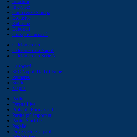
Infortuni
Interviste
Conferenze Stampa
Esclusive
Rubriche
Editoriali
Gossip e Curiosità
Calciomercato
Calciomercato Napoli
Calciomercato Serie A
La società
SSC Napoli Hall of Fame
Palmares
Stadio
Maglia
Partite
Diretta Live
Probabili Formazioni
Partite più importanti
Partite Storiche
Pagelle
Dove vedere la partita