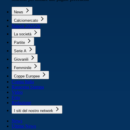
News
Calciomercato
Napoli 2025/26
La società
Partite
Serie A
Giovanili
Femminile
Coppe Europee
Coppa Italia
Rassegna Stampa
Video
Foto
Redazione
I siti del nostro network
News
Ultime News