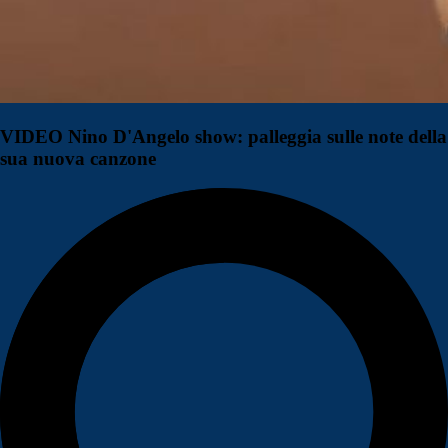
VIDEO Nino D'Angelo show: palleggia sulle note della
sua nuova canzone