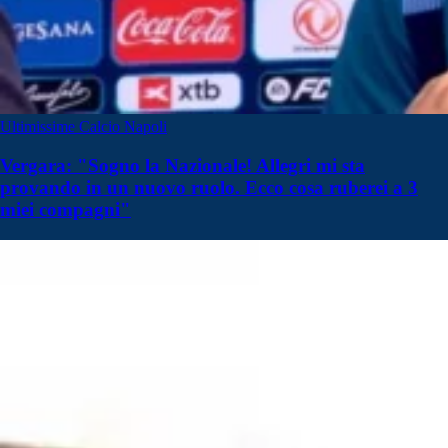
Ultimissime Calcio Napoli
Vergara: "Sogno la Nazionale! Allegri mi sta
provando in un nuovo ruolo. Ecco cosa ruberei a 3
miei compagni"