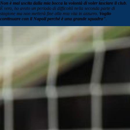
Non è mai uscita dalla mia bocca la volontà di voler lasciare il club
.
È vero, ho avuto un periodo di difficoltà nella seconda parte di
stagione ma non metterà fine alla mia vita in azzurro.
Voglio
continuare con il Napoli perché è una grande squadra
”.