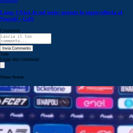
Rassegna
Lang, l'Ajax fa sul serio: pronta la super-offerta al
Napoli! - GdS
Commenti
Invia Commento
Tutti
Leggi altri commenti
Ultime Notizie