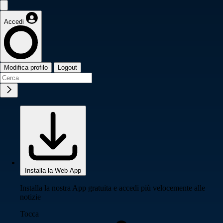
Accedi
Modifica profilo
Logout
Installa la Web App
Installa la nostra App gratuita e accedi più velocemente alle
notizie
Tocca