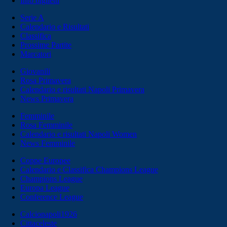
Info biglietti
Serie A
Calendario e Risultati
Classifica
Prossime Partite
Marcatori
Giovanili
Rosa Primavera
Calendario e risultati Napoli Primavera
News Primavera
Femminile
Rosa Femminile
Calendario e risultati Napoli Women
News Femminile
Coppe Europee
Calendario e Classifica Champions League
Champions League
Europa League
Conference League
Calcionapoli1926
Cittaceleste