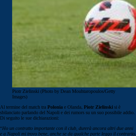
Piotr Zielinski (Photo by Dean Mouhtaropoulos/Getty
Images)
Al termine del match tra
Polonia
e Olanda,
Piotr Zielinski
si è
sbilanciato parlando del Napoli e dei rumors su un suo possibile addio.
Di seguito le sue dichiarazioni:
“
Ho un contratto importante con il club, durerà ancora altri due anni
e a Napoli mi trovo bene, anche se da qualche parte leggo il contrario.