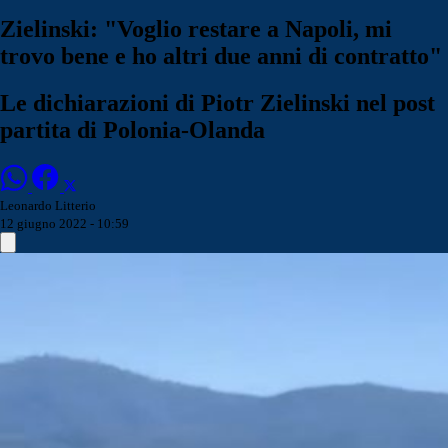
Zielinski: "Voglio restare a Napoli, mi
trovo bene e ho altri due anni di contratto"
Le dichiarazioni di Piotr Zielinski nel post
partita di Polonia-Olanda
Leonardo Litterio
12 giugno 2022 - 10:59