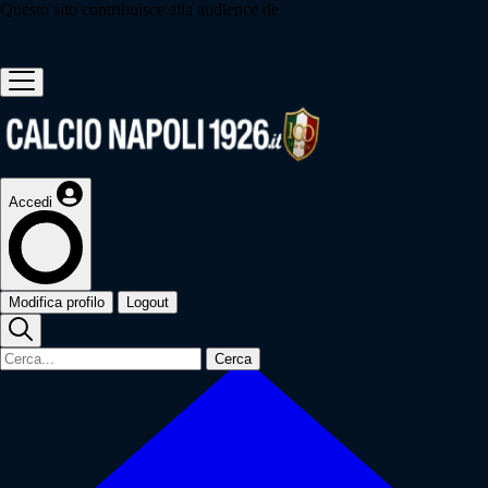
Questo sito contribuisce alla audience de
Accedi
Modifica profilo
Logout
Cerca