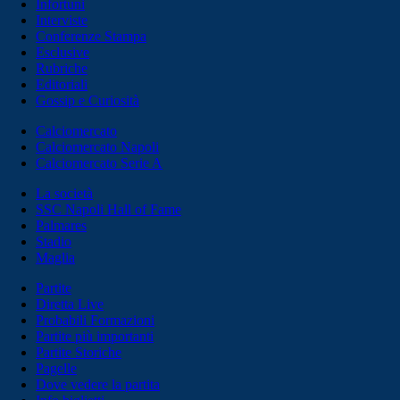
Infortuni
Interviste
Conferenze Stampa
Esclusive
Rubriche
Editoriali
Gossip e Curiosità
Calciomercato
Calciomercato Napoli
Calciomercato Serie A
La società
SSC Napoli Hall of Fame
Palmares
Stadio
Maglia
Partite
Diretta Live
Probabili Formazioni
Partite più importanti
Partite Storiche
Pagelle
Dove vedere la partita