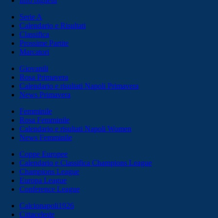
Info biglietti
Serie A
Calendario e Risultati
Classifica
Prossime Partite
Marcatori
Giovanili
Rosa Primavera
Calendario e risultati Napoli Primavera
News Primavera
Femminile
Rosa Femminile
Calendario e risultati Napoli Women
News Femminile
Coppe Europee
Calendario e Classifica Champions League
Champions League
Europa League
Conference League
Calcionapoli1926
Cittaceleste