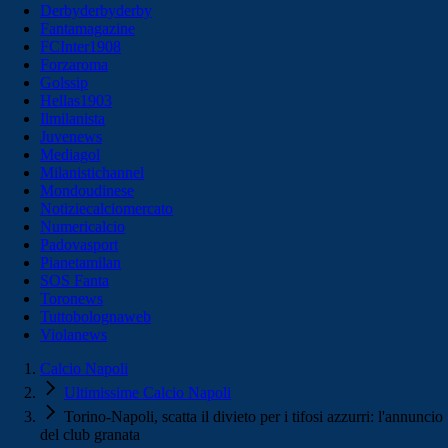
Derbyderbyderby
Fantamagazine
FCInter1908
Forzaroma
Golssip
Hellas1903
Ilmilanista
Juvenews
Mediagol
Milanistichannel
Mondoudinese
Notiziecalciomercato
Numericalcio
Padovasport
Pianetamilan
SOS Fanta
Toronews
Tuttobolognaweb
Violanews
Calcio Napoli
Ultimissime Calcio Napoli
Torino-Napoli, scatta il divieto per i tifosi azzurri: l'annuncio
del club granata