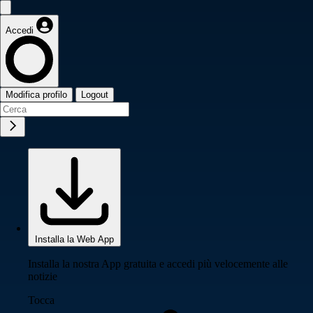
Accedi
Modifica profilo
Logout
Installa la Web App
Installa la nostra App gratuita e accedi più velocemente alle
notizie
Tocca