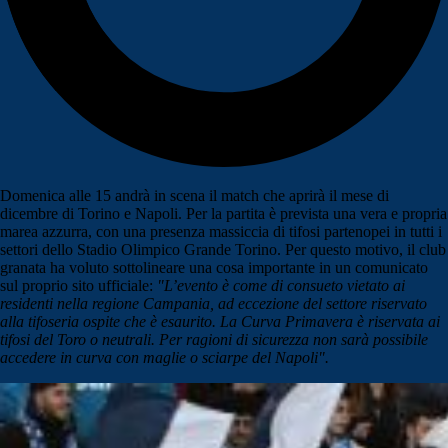
Domenica alle 15 andrà in scena il match che aprirà il mese di
dicembre di Torino e Napoli. Per la partita è prevista una vera e propria
marea azzurra, con una presenza massiccia di tifosi partenopei in tutti i
settori dello Stadio Olimpico Grande Torino. Per questo motivo, il club
granata ha voluto sottolineare una cosa importante in un comunicato
sul proprio sito ufficiale:
"L’evento è come di consueto vietato ai
residenti nella regione Campania, ad eccezione del settore riservato
alla tifoseria ospite che è esaurito. La Curva Primavera è riservata ai
tifosi del Toro o neutrali. Per ragioni di sicurezza non sarà possibile
accedere in curva con maglie o sciarpe del Napoli".