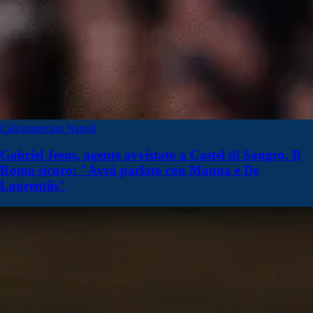
Calciomercato Napoli
Gabriel Jesus, agente avvistato a Castel di Sangro. Il
Roma sicuro: "Avrà parlato con Manna e De
Laurentiis"