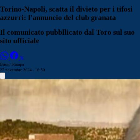
Torino-Napoli, scatta il divieto per i tifosi
azzurri: l'annuncio del club granata
Il comunicato pubbllicato dal Toro sul suo
sito ufficiale
Bruno Stampa
27 novembre 2024 - 10:50