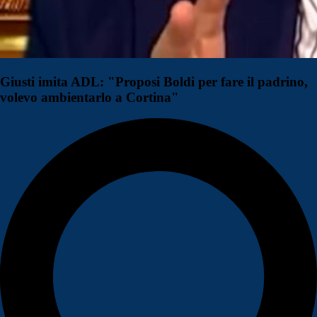
Giusti imita ADL: "Proposi Boldi per fare il padrino,
volevo ambientarlo a Cortina"