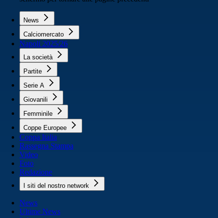
News
Calciomercato
Napoli 2025/26
La società
Partite
Serie A
Giovanili
Femminile
Coppe Europee
Coppa Italia
Rassegna Stampa
Video
Foto
Redazione
I siti del nostro network
News
Ultime News