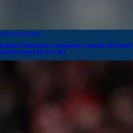
Calciomercato Napoli
Lukaku-Fenerbahce, proseguono i contatti col Napoli:
chiusura entro 48 ore - Sky