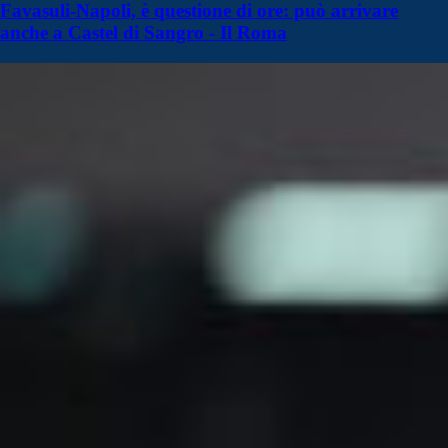
Favasuli-Napoli, è questione di ore: può arrivare
anche a Castel di Sangro - Il Roma