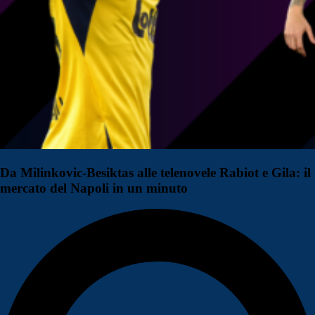
Da Milinkovic-Besiktas alle telenovele Rabiot e Gila: il
mercato del Napoli in un minuto