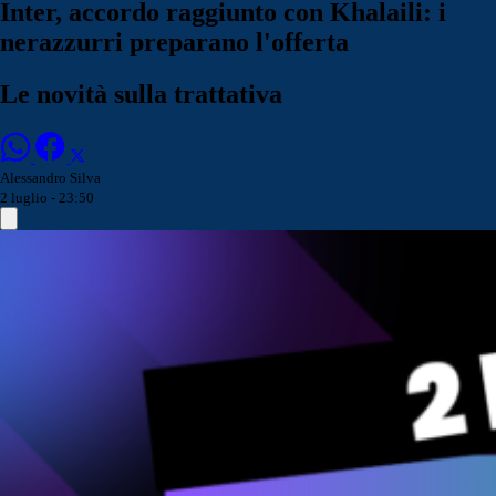
Inter, accordo raggiunto con Khalaili: i
nerazzurri preparano l'offerta
Le novità sulla trattativa
Alessandro Silva
2 luglio - 23:50