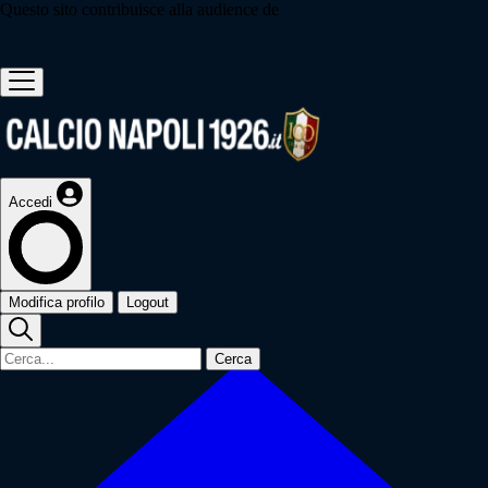
Questo sito contribuisce alla audience de
Accedi
Modifica profilo
Logout
Cerca