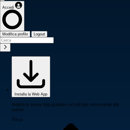
Accedi
Modifica profilo
Logout
Installa la Web App
Installa la nostra App gratuita e accedi più velocemente alle
notizie
Tocca