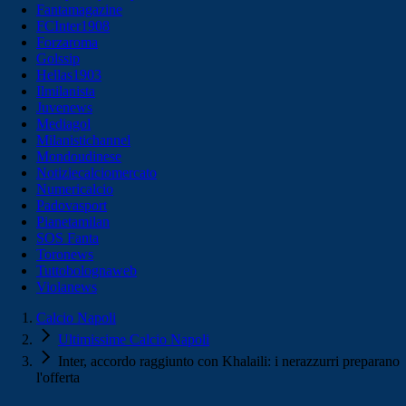
Fantamagazine
FCInter1908
Forzaroma
Golssip
Hellas1903
Ilmilanista
Juvenews
Mediagol
Milanistichannel
Mondoudinese
Notiziecalciomercato
Numericalcio
Padovasport
Pianetamilan
SOS Fanta
Toronews
Tuttobolognaweb
Violanews
Calcio Napoli
Ultimissime Calcio Napoli
Inter, accordo raggiunto con Khalaili: i nerazzurri preparano
l'offerta