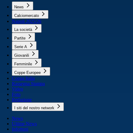
News
Calciomercato
Napoli 2025/26
La società
Partite
Serie A
Giovanili
Femminile
Coppe Europee
Coppa Italia
Rassegna Stampa
Video
Foto
Redazione
I siti del nostro network
News
Ultime News
Infortuni