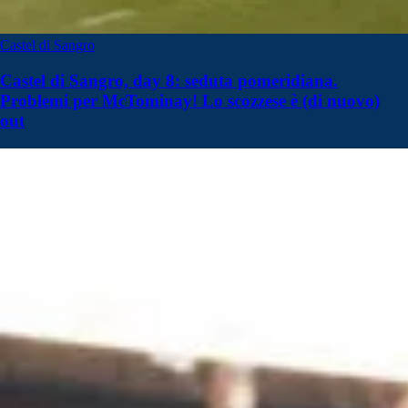
Castel di Sangro
Castel di Sangro, day 8: seduta pomeridiana.
Problemi per McTominay! Lo scozzese è (di nuovo)
out