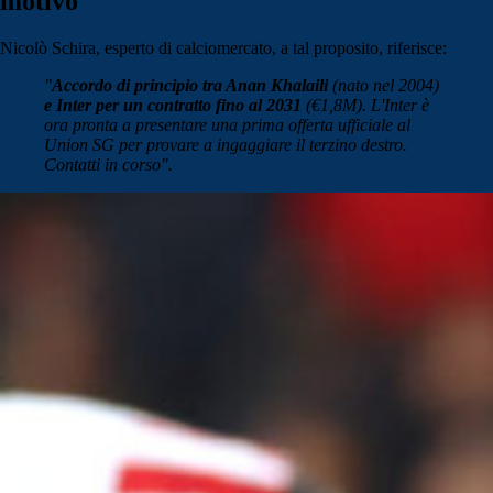
motivo
Nicolò Schira, esperto di calciomercato, a tal proposito, riferisce:
"
Accordo di principio tra Anan
Khalaili
(nato nel 2004)
e
Inter
per un contratto fino al 2031
(€1,8M). L'Inter è
ora pronta a presentare una prima offerta ufficiale al
Union SG
per provare a ingaggiare il terzino destro.
Contatti in corso".