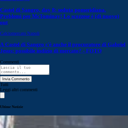
Castel di Sangro, day 8: seduta pomeridiana.
Problemi per McTominay! Lo scozzese è (di nuovo)
out
Calciomercato Napoli
A Castel di Sangro c'è anche il procuratore di Gabriel
Jesus: possibile indizio di mercato? - FOTO
Commenti
Invia Commento
Tutti
Leggi altri commenti
Ultime Notizie