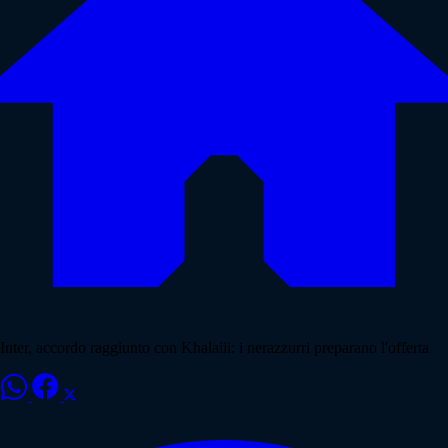
Inter, accordo raggiunto con Khalaili: i nerazzurri preparano l'offerta