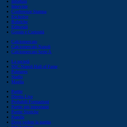
Infortuni
Interviste
Conferenze Stampa
Esclusive
Rubriche
Editoriali
Gossip e Curiosità
Calciomercato
Calciomercato Napoli
Calciomercato Serie A
La società
SSC Napoli Hall of Fame
Palmares
Stadio
Maglia
Partite
Diretta Live
Probabili Formazioni
Partite più importanti
Partite Storiche
Pagelle
Dove vedere la partita