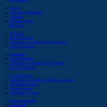
Info biglietti
Serie A
Calendario e Risultati
Classifica
Prossime Partite
Marcatori
Giovanili
Rosa Primavera
Calendario e risultati Napoli Primavera
News Primavera
Femminile
Rosa Femminile
Calendario e risultati Napoli Women
News Femminile
Coppe Europee
Calendario e Classifica Champions League
Champions League
Europa League
Conference League
Calcionapoli1926
Cittaceleste