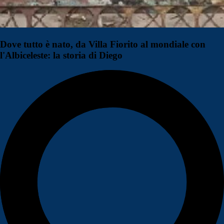
Dove tutto è nato, da Villa Fiorito al mondiale con
l'Albiceleste: la storia di Diego