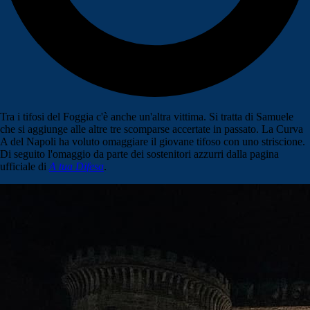
Tra i tifosi del Foggia c'è anche un'altra vittima. Si tratta di Samuele
che si aggiunge alle altre tre scomparse accertate in passato. La Curva
A del Napoli ha voluto omaggiare il giovane tifoso con uno striscione.
Di seguito l'omaggio da parte dei sostenitori azzurri dalla pagina
ufficiale di
A tua Difesa
.