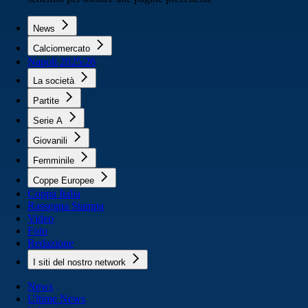
News
Calciomercato
Napoli 2025/26
La società
Partite
Serie A
Giovanili
Femminile
Coppe Europee
Coppa Italia
Rassegna Stampa
Video
Foto
Redazione
I siti del nostro network
News
Ultime News