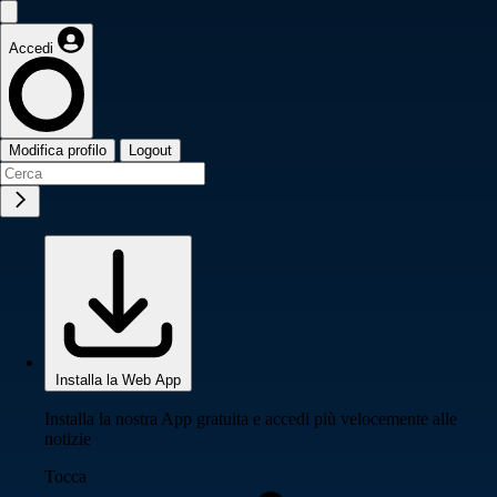
Accedi
Modifica profilo
Logout
Installa la Web App
Installa la nostra App gratuita e accedi più velocemente alle
notizie
Tocca