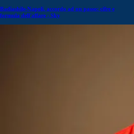
Badiashile-Napoli, accordo ad un passo: cifre e
formula dell'affare - Sky