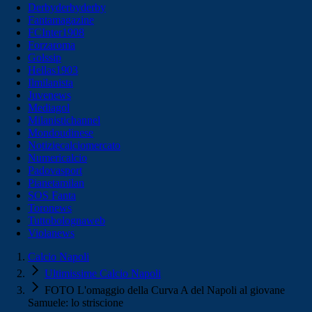
Derbyderbyderby
Fantamagazine
FCInter1908
Forzaroma
Golssip
Hellas1903
Ilmilanista
Juvenews
Mediagol
Milanistichannel
Mondoudinese
Notiziecalciomercato
Numericalcio
Padovasport
Pianetamilan
SOS Fanta
Toronews
Tuttobolognaweb
Violanews
Calcio Napoli
Ultimissime Calcio Napoli
FOTO L'omaggio della Curva A del Napoli al giovane
Samuele: lo striscione