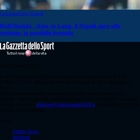
Calciomercato Napoli
Dall'Olanda - Ajax su Lang, il Napoli apre alla
cessione: la possibile formula
Calcio Napoli 1926
Il sito CalcioNapoli1926.it di titolarità di Maione Celeste, C.F/PI n.
07406521216, è affiliato al network Gazzanet di RCS Mediagroup
S.p.a..
Unico responsabile dei contenuti (testi, foto, video e grafiche) è
Maione Celeste; per ogni comunicazione avente ad oggetto i contenuti
del Sito scrivere a
direttore@calcionapoli1926.it
Copyright 2021-2026
© Tutti i diritti riservati.
News
Ultime News
Infortuni