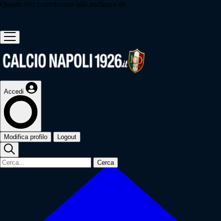
Questo sito contribuisce alla audience de
Accedi
Modifica profilo
Logout
Cerca