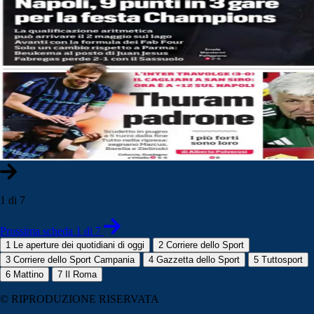
1 di 7
Prossima scheda 1 di 7
1
Le aperture dei quotidiani di oggi
2
Corriere dello Sport
3
Corriere dello Sport Campania
4
Gazzetta dello Sport
5
Tuttosport
6
Mattino
7
Il Roma
© RIPRODUZIONE RISERVATA