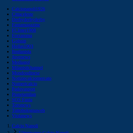
Calcionapoli1926
Cittaceleste
Derbyderbyderby
Fantamagazine
FCInter1908
Forzaroma
Golssip
Hellas1903
Ilmilanista
Juvenews
Mediagol
Milanistichannel
Mondoudinese
Notiziecalciomercato
Numericalcio
Padovasport
Pianetamilan
SOS Fanta
Toronews
Tuttobolognaweb
Violanews
Calcio Napoli
Ultimissime Calcio Napoli