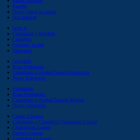
Partite Storiche
Pagelle
Dove vedere la partita
Info biglietti
Serie A
Calendario e Risultati
Classifica
Prossime Partite
Marcatori
Giovanili
Rosa Primavera
Calendario e risultati Napoli Primavera
News Primavera
Femminile
Rosa Femminile
Calendario e risultati Napoli Women
News Femminile
Coppe Europee
Calendario e Classifica Champions League
Champions League
Europa League
Conference League