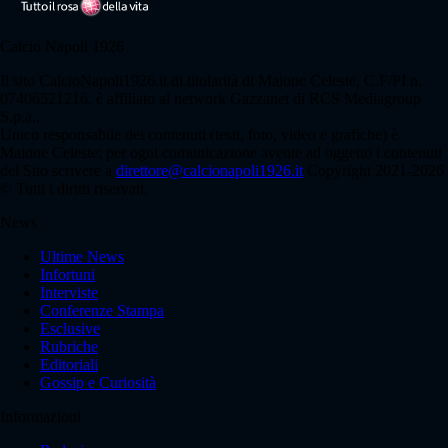
Calcio Napoli 1926
Il sito CalcioNapoli1926.it di titolarità di Maione Celeste, C.F/PI n.
07406521216, è affiliato al network Gazzanet di RCS Mediagroup
S.p.a..
Unico responsabile dei contenuti (testi, foto, video e grafiche) è
Maione Celeste; per ogni comunicazione avente ad oggetto i contenuti
del Sito scrivere a
direttore@calcionapoli1926.it
Copyright 2021-2026
© Tutti i diritti riservati.
News
Ultime News
Infortuni
Interviste
Conferenze Stampa
Esclusive
Rubriche
Editoriali
Gossip e Curiosità
Informazioni