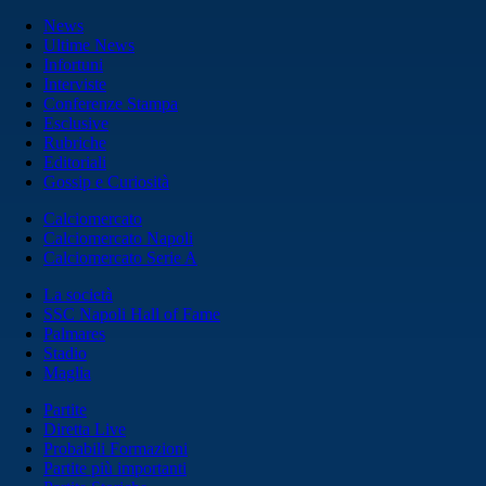
News
Ultime News
Infortuni
Interviste
Conferenze Stampa
Esclusive
Rubriche
Editoriali
Gossip e Curiosità
Calciomercato
Calciomercato Napoli
Calciomercato Serie A
La società
SSC Napoli Hall of Fame
Palmares
Stadio
Maglia
Partite
Diretta Live
Probabili Formazioni
Partite più importanti