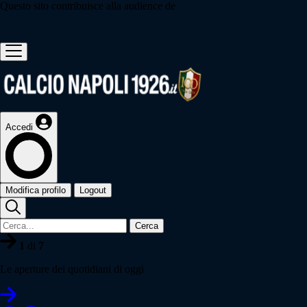
Questo sito contribuisce alla audience de
Accedi
Modifica profilo
Logout
Cerca
1
di
7
Le aperture dei quotidiani di oggi