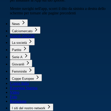
per installare la App sul tuo Iphone.
Mentre navighi nell'app, scorri il dito da sinistra a destra dello
schermo per tornare alle pagine precedenti
News
Calciomercato
Napoli 2025/26
La società
Partite
Serie A
Giovanili
Femminile
Coppe Europee
Coppa Italia
Rassegna Stampa
Video
Foto
Redazione
I siti del nostro network