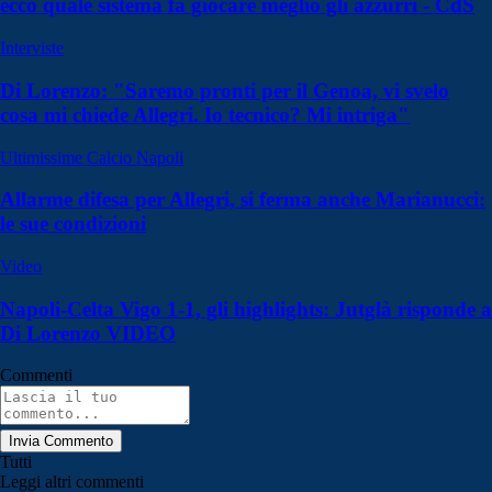
ecco quale sistema fa giocare meglio gli azzurri - CdS
Interviste
Di Lorenzo: "Saremo pronti per il Genoa, vi svelo
cosa mi chiede Allegri. Io tecnico? Mi intriga"
Ultimissime Calcio Napoli
Allarme difesa per Allegri, si ferma anche Marianucci:
le sue condizioni
Video
Napoli-Celta Vigo 1-1, gli highlights: Jutglà risponde a
Di Lorenzo VIDEO
Commenti
Invia Commento
Tutti
Leggi altri commenti