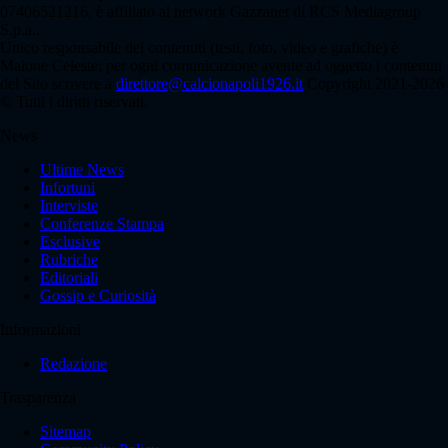
07406521216, è affiliato al network Gazzanet di RCS Mediagroup
S.p.a..
Unico responsabile dei contenuti (testi, foto, video e grafiche) è
Maione Celeste; per ogni comunicazione avente ad oggetto i contenuti
del Sito scrivere a
direttore@calcionapoli1926.it
Copyright 2021-2026
© Tutti i diritti riservati.
News
Ultime News
Infortuni
Interviste
Conferenze Stampa
Esclusive
Rubriche
Editoriali
Gossip e Curiosità
Informazioni
Redazione
Trasparenza
Sitemap