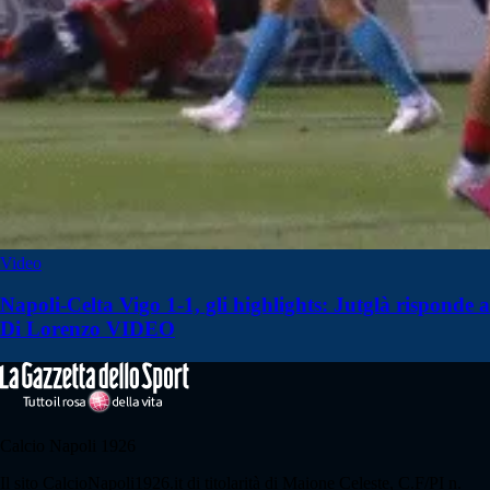
Video
Napoli-Celta Vigo 1-1, gli highlights: Jutglà risponde a
Di Lorenzo VIDEO
Calcio Napoli 1926
Il sito CalcioNapoli1926.it di titolarità di Maione Celeste, C.F/PI n.