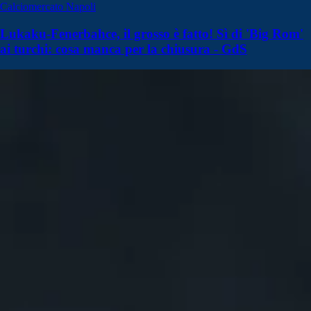
Calciomercato Napoli
Lukaku-Fenerbahce, il grosso è fatto! Sì di 'Big Rom'
ai turchi: cosa manca per la chiusura - GdS