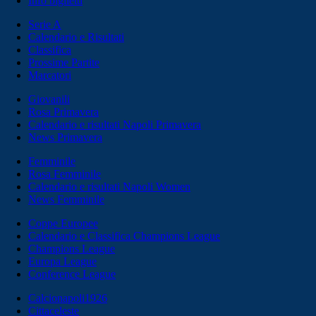
Info biglietti
Serie A
Calendario e Risultati
Classifica
Prossime Partite
Marcatori
Giovanili
Rosa Primavera
Calendario e risultati Napoli Primavera
News Primavera
Femminile
Rosa Femminile
Calendario e risultati Napoli Women
News Femminile
Coppe Europee
Calendario e Classifica Champions League
Champions League
Europa League
Conference League
Calcionapoli1926
Cittaceleste