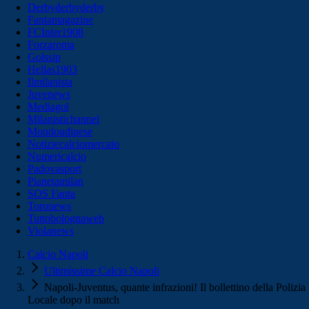
Derbyderbyderby
Fantamagazine
FCInter1908
Forzaroma
Golssip
Hellas1903
Ilmilanista
Juvenews
Mediagol
Milanistichannel
Mondoudinese
Notiziecalciomercato
Numericalcio
Padovasport
Pianetamilan
SOS Fanta
Toronews
Tuttobolognaweb
Violanews
Calcio Napoli
Ultimissime Calcio Napoli
Napoli-Juventus, quante infrazioni! Il bollettino della Polizia
Locale dopo il match