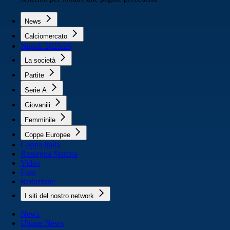
News
Calciomercato
Napoli 2025/26
La società
Partite
Serie A
Giovanili
Femminile
Coppe Europee
Coppa Italia
Rassegna Stampa
Video
Foto
Redazione
I siti del nostro network
News
Ultime News