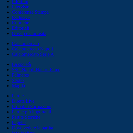
Infortuni
Interviste
Conferenze Stampa
Esclusive
Rubriche
Editoriali
Gossip e Curiosità
Calciomercato
Calciomercato Napoli
Calciomercato Serie A
La società
SSC Napoli Hall of Fame
Palmares
Stadio
Maglia
Partite
Diretta Live
Probabili Formazioni
Partite più importanti
Partite Storiche
Pagelle
Dove vedere la partita