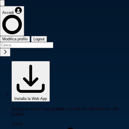
Accedi
Modifica profilo
Logout
Installa la Web App
Installa la nostra App gratuita e accedi più velocemente alle
notizie
Tocca