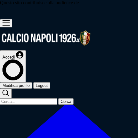
Questo sito contribuisce alla audience de
Accedi
Modifica profilo
Logout
Cerca