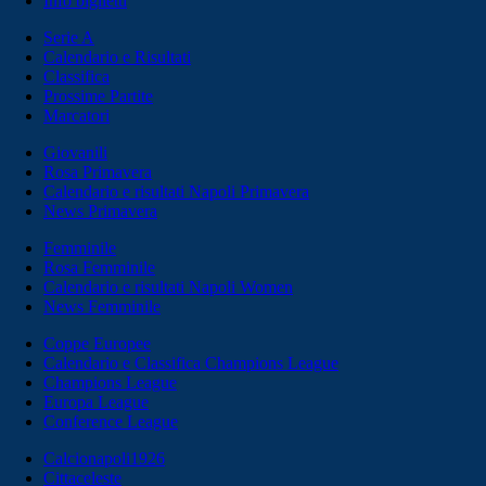
Info biglietti
Serie A
Calendario e Risultati
Classifica
Prossime Partite
Marcatori
Giovanili
Rosa Primavera
Calendario e risultati Napoli Primavera
News Primavera
Femminile
Rosa Femminile
Calendario e risultati Napoli Women
News Femminile
Coppe Europee
Calendario e Classifica Champions League
Champions League
Europa League
Conference League
Calcionapoli1926
Cittaceleste