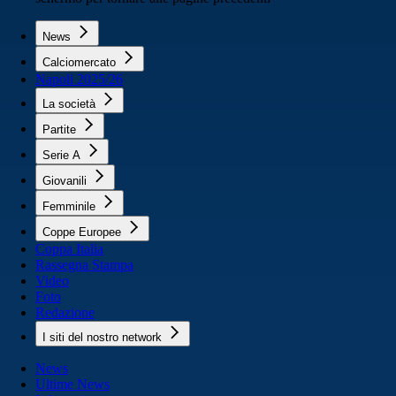
News
Calciomercato
Napoli 2025/26
La società
Partite
Serie A
Giovanili
Femminile
Coppe Europee
Coppa Italia
Rassegna Stampa
Video
Foto
Redazione
I siti del nostro network
News
Ultime News