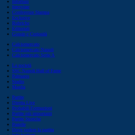
Infortuni
Interviste
Conferenze Stampa
Esclusive
Rubriche
Editoriali
Gossip e Curiosità
Calciomercato
Calciomercato Napoli
Calciomercato Serie A
La società
SSC Napoli Hall of Fame
Palmares
Stadio
Maglia
Partite
Diretta Live
Probabili Formazioni
Partite più importanti
Partite Storiche
Pagelle
Dove vedere la partita