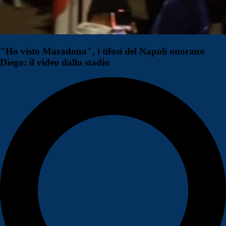
"Ho visto Maradona", i tifosi del Napoli onorano
Diego: il video dallo stadio