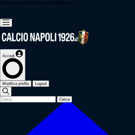
Questo sito contribuisce alla audience de
Accedi
Modifica profilo
Logout
Cerca