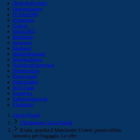
Derbyderbyderby
Fantamagazine
FCInter1908
Forzaroma
Golssip
Hellas1903
Ilmilanista
Juvenews
Mediagol
Milanistichannel
Mondoudinese
Notiziecalciomercato
Numericalcio
Padovasport
Pianetamilan
SOS Fanta
Toronews
Tuttobolognaweb
Violanews
Calcio Napoli
Ultimissime Calcio Napoli
Kvara, piomba il Manchester United: pronta offerta
faraonica per l'ingaggio. Le cifre