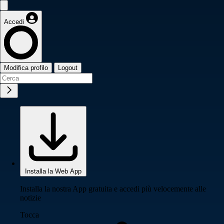
Accedi
Modifica profilo
Logout
Installa la Web App
Installa la nostra App gratuita e accedi più velocemente alle
notizie
Tocca