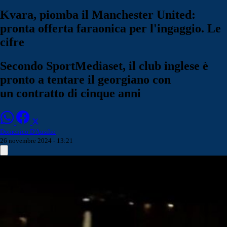
Kvara, piomba il Manchester United:
pronta offerta faraonica per l'ingaggio. Le
cifre
Secondo SportMediaset, il club inglese è
pronto a tentare il georgiano con
un contratto di cinque anni
Domenico D'Ausilio
26 novembre 2024 - 13:21