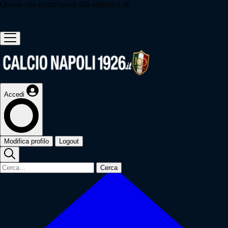
Questo sito contribuisce alla audience de
Accedi
Modifica profilo
Logout
Cerca