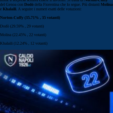
del Genoa con
Dodò
della Fiorentina che lo segue. Più distanti
Molina
e
Khalaili
. A seguire i numeri esatti delle votazioni:
Norton-Cuffy
(35.71% , 35 votanti)
Dodò
(29.59% , 29 votanti)
Molina
(22.45% , 22 votanti)
Khalaili
(12.24% , 12 votanti)