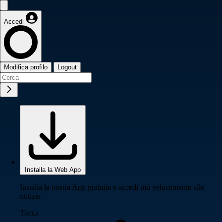
Accedi
Modifica profilo
Logout
Installa la Web App
Installa la nostra App gratuita e accedi più velocemente alle
notizie
Tocca