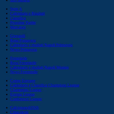
Info biglietti
Serie A
Calendario e Risultati
Classifica
Prossime Partite
Marcatori
Giovanili
Rosa Primavera
Calendario e risultati Napoli Primavera
News Primavera
Femminile
Rosa Femminile
Calendario e risultati Napoli Women
News Femminile
Coppe Europee
Calendario e Classifica Champions League
Champions League
Europa League
Conference League
Calcionapoli1926
Cittaceleste