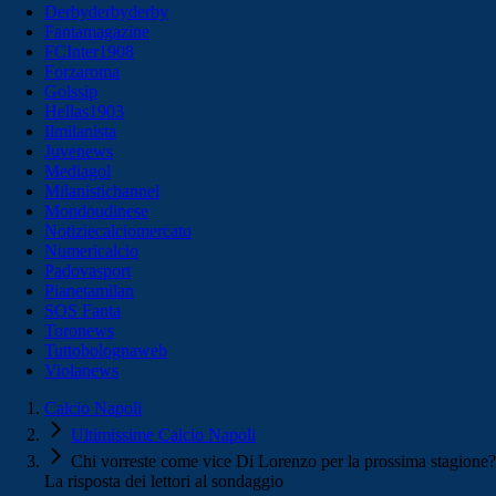
Derbyderbyderby
Fantamagazine
FCInter1908
Forzaroma
Golssip
Hellas1903
Ilmilanista
Juvenews
Mediagol
Milanistichannel
Mondoudinese
Notiziecalciomercato
Numericalcio
Padovasport
Pianetamilan
SOS Fanta
Toronews
Tuttobolognaweb
Violanews
Calcio Napoli
Ultimissime Calcio Napoli
Chi vorreste come vice Di Lorenzo per la prossima stagione?
La risposta dei lettori al sondaggio