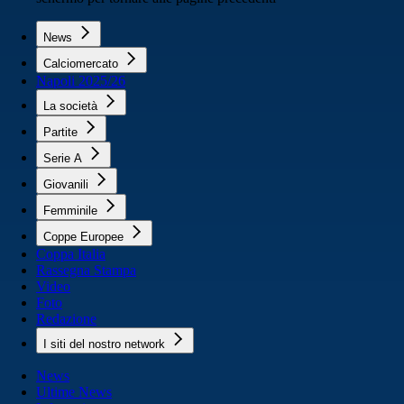
News
Calciomercato
Napoli 2025/26
La società
Partite
Serie A
Giovanili
Femminile
Coppe Europee
Coppa Italia
Rassegna Stampa
Video
Foto
Redazione
I siti del nostro network
News
Ultime News