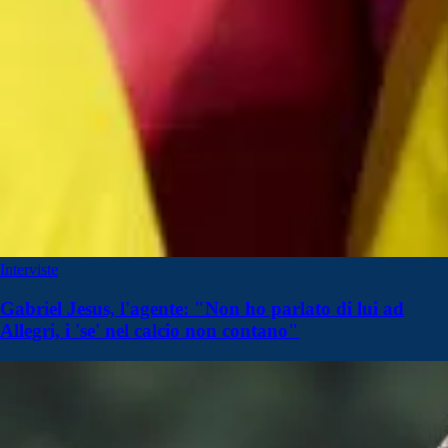
Interviste
Gabriel Jesus, l'agente: "Non ho parlato di lui ad
Allegri, i 'se' nel calcio non contano"