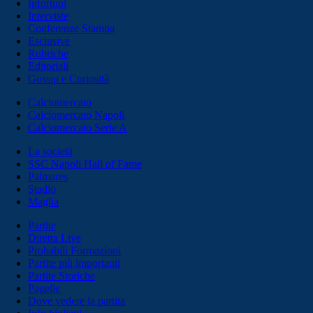
Infortuni
Interviste
Conferenze Stampa
Esclusive
Rubriche
Editoriali
Gossip e Curiosità
Calciomercato
Calciomercato Napoli
Calciomercato Serie A
La società
SSC Napoli Hall of Fame
Palmares
Stadio
Maglia
Partite
Diretta Live
Probabili Formazioni
Partite più importanti
Partite Storiche
Pagelle
Dove vedere la partita