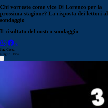
Chi vorreste come vice Di Lorenzo per la
prossima stagione? La risposta dei lettori al
sondaggio
Il risultato del nostro sondaggio
Sara Ghezzi
4 luglio - 19:40