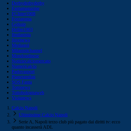
Derbyderbyderby
Fantamagazine
FCInter1908
Forzaroma
Golssip
Hellas1903
Ilmilanista
Juvenews
Mediagol
Milanistichannel
Mondoudinese
Notiziecalciomercato
Numericalcio
Padovasport
Pianetamilan
SOS Fanta
Toronews
Tuttobolognaweb
Violanews
Calcio Napoli
Ultimissime Calcio Napoli
Serie A, Napoli terzo club più pagato dai diritti tv: ecco
quanto incasserà ADL