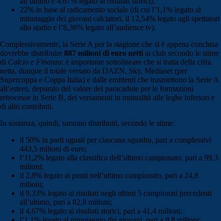
all’ultimo e 4,67% legato ai risultati storici);
22% in base al radicamento sociale (di cui l’1,1% legato al
minutaggio dei giovani calciatori, il 12,54% legato agli spettatori
allo stadio e l’8,36% legato all’audience tv).
Complessivamente, la Serie A per la stagione che si è appena conclusa
dovrebbe distribuire
887 milioni di euro netti
ai club secondo le stime
di
Calcio e Finanza
: è importante sottolineare che si tratta della cifra
netta, dunque il totale versato da DAZN, Sky, Mediaset (per
Supercoppa e Coppa Italia) e dalle emittenti che trasmettono la Serie A
all’estero, depurato del valore del paracadute per le formazioni
retrocesse in Serie B, dei versamenti in mutualità alle leghe inferiori e
di altri contributi.
In sostanza, quindi, saranno distribuiti, secondo le stime:
il 50% in parti uguali per ciascuna squadra, pari a complessivi
443,5 milioni di euro;
l’11,2% legato alla classifica dell’ultimo campionato, pari a 99,3
milioni;
il 2,8% legato ai punti nell’ultimo campionato, pari a 24,8
milioni;
il 9,33% legato ai risultati negli ultimi 5 campionati precedenti
all’ultimo, pari a 82,8 milioni;
il 4,67% legato ai risultati storici, pari a 41,4 milioni;
l’1,1% legato al minutaggio dei giovani, pari a 9,8 milioni;