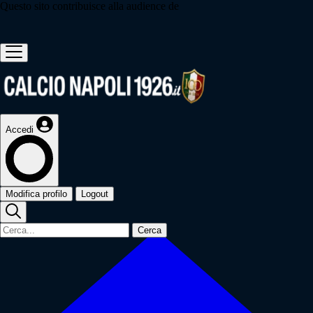
Questo sito contribuisce alla audience de
Accedi
Modifica profilo
Logout
Cerca