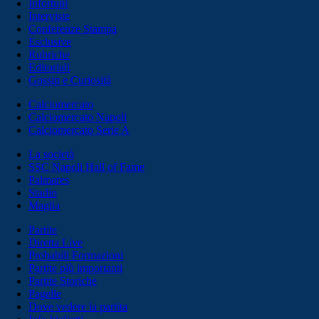
Infortuni
Interviste
Conferenze Stampa
Esclusive
Rubriche
Editoriali
Gossip e Curiosità
Calciomercato
Calciomercato Napoli
Calciomercato Serie A
La società
SSC Napoli Hall of Fame
Palmares
Stadio
Maglia
Partite
Diretta Live
Probabili Formazioni
Partite più importanti
Partite Storiche
Pagelle
Dove vedere la partita