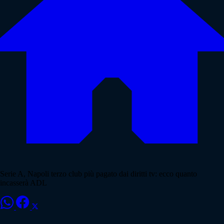
Serie A, Napoli terzo club più pagato dai diritti tv: ecco quanto
incasserà ADL