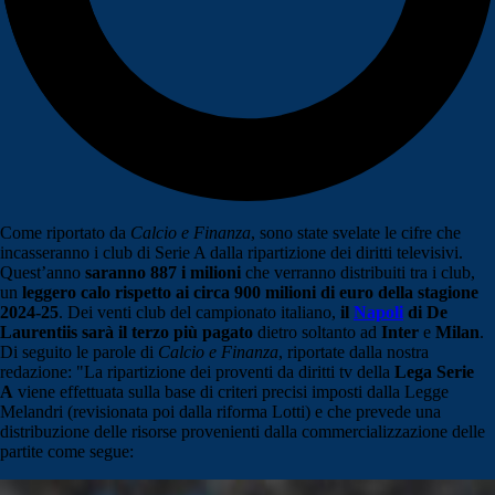
Come riportato da
Calcio e Finanza
, sono state svelate le cifre che
incasseranno i club di Serie A dalla ripartizione dei diritti televisivi.
Quest’anno
saranno 887 i milioni
che verranno distribuiti tra i club,
un
leggero calo rispetto ai circa 900 milioni di euro della stagione
2024-25
. Dei venti club del campionato italiano,
il
Napoli
di De
Laurentiis sarà il terzo più pagato
dietro soltanto ad
Inter
e
Milan
.
Di seguito le parole di
Calcio e Finanza
, riportate dalla nostra
redazione: "La ripartizione dei proventi da diritti tv della
Lega Serie
A
viene effettuata sulla base di criteri precisi imposti dalla Legge
Melandri (revisionata poi dalla riforma Lotti) e che prevede una
distribuzione delle risorse provenienti dalla commercializzazione delle
partite come segue: