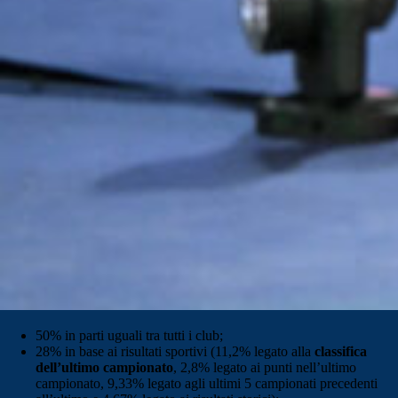
50% in parti uguali tra tutti i club;
28% in base ai risultati sportivi (11,2% legato alla
classifica
dell’ultimo campionato
, 2,8% legato ai punti nell’ultimo
campionato, 9,33% legato agli ultimi 5 campionati precedenti