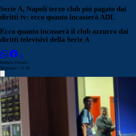
Serie A, Napoli terzo club più pagato dai
diritti tv: ecco quanto incasserà ADL
Ecco quanto incasserà il club azzurro dai
diritti televisivi della Serie A
Raffaele Troiano
18 giugno - 12:10