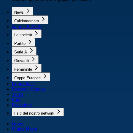
News
Calciomercato
Napoli 2025/26
La società
Partite
Serie A
Giovanili
Femminile
Coppe Europee
Coppa Italia
Rassegna Stampa
Video
Foto
Redazione
I siti del nostro network
News
Ultime News