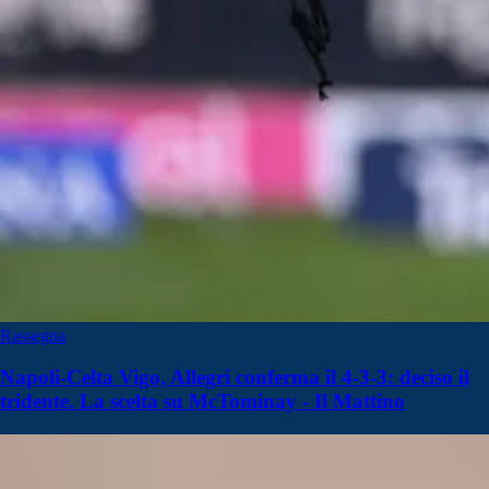
Rassegna
Napoli-Celta Vigo, Allegri conferma il 4-3-3: deciso il
tridente. La scelta su McTominay - Il Mattino