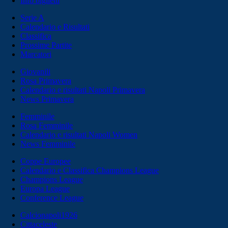
Info biglietti
Serie A
Calendario e Risultati
Classifica
Prossime Partite
Marcatori
Giovanili
Rosa Primavera
Calendario e risultati Napoli Primavera
News Primavera
Femminile
Rosa Femminile
Calendario e risultati Napoli Women
News Femminile
Coppe Europee
Calendario e Classifica Champions League
Champions League
Europa League
Conference League
Calcionapoli1926
Cittaceleste