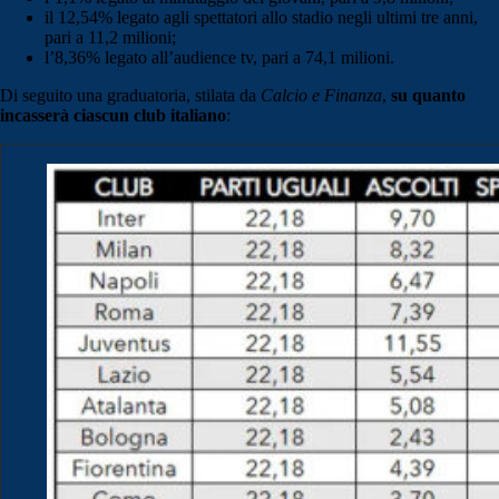
il 12,54% legato agli spettatori allo stadio negli ultimi tre anni,
pari a 11,2 milioni;
l’8,36% legato all’audience tv, pari a 74,1 milioni.
Di seguito una graduatoria, stilata da
Calcio e Finanza
,
su quanto
incasserà ciascun club italiano
: