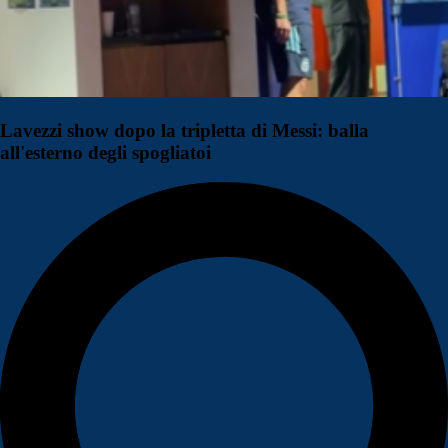
Lavezzi show dopo la tripletta di Messi: balla
all'esterno degli spogliatoi