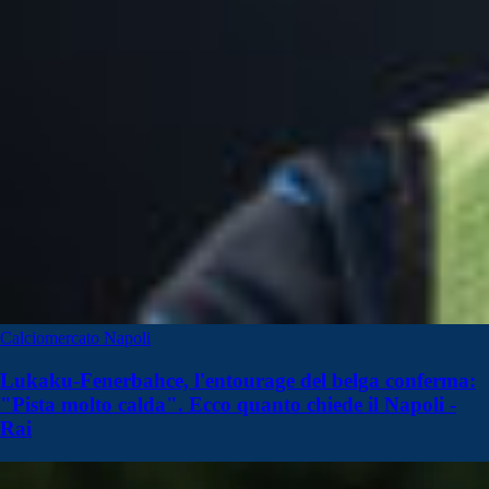
Calciomercato Napoli
Lukaku-Fenerbahce, l'entourage del belga conferma:
"Pista molto calda". Ecco quanto chiede il Napoli -
Rai