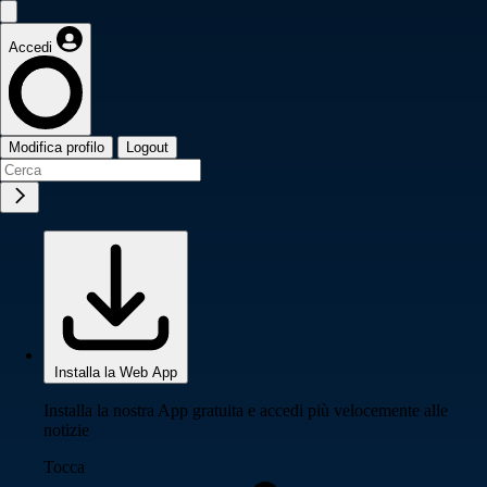
Accedi
Modifica profilo
Logout
Installa la Web App
Installa la nostra App gratuita e accedi più velocemente alle
notizie
Tocca