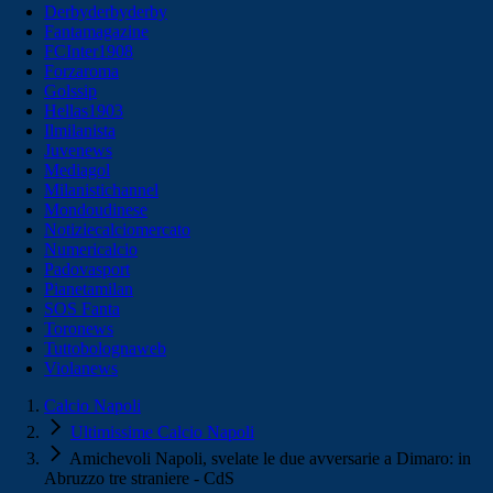
Derbyderbyderby
Fantamagazine
FCInter1908
Forzaroma
Golssip
Hellas1903
Ilmilanista
Juvenews
Mediagol
Milanistichannel
Mondoudinese
Notiziecalciomercato
Numericalcio
Padovasport
Pianetamilan
SOS Fanta
Toronews
Tuttobolognaweb
Violanews
Calcio Napoli
Ultimissime Calcio Napoli
Amichevoli Napoli, svelate le due avversarie a Dimaro: in
Abruzzo tre straniere - CdS