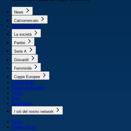
News
Calciomercato
Napoli 2025/26
La società
Partite
Serie A
Giovanili
Femminile
Coppe Europee
Coppa Italia
Rassegna Stampa
Video
Foto
Redazione
I siti del nostro network
News
Ultime News