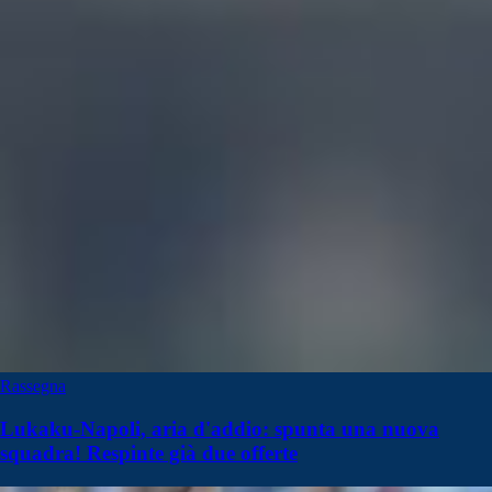
Rassegna
Lukaku-Napoli, aria d'addio: spunta una nuova
squadra! Respinte già due offerte