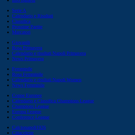
Info biglietti
Serie A
Calendario e Risultati
Classifica
Prossime Partite
Marcatori
Giovanili
Rosa Primavera
Calendario e risultati Napoli Primavera
News Primavera
Femminile
Rosa Femminile
Calendario e risultati Napoli Women
News Femminile
Coppe Europee
Calendario e Classifica Champions League
Champions League
Europa League
Conference League
Calcionapoli1926
Cittaceleste