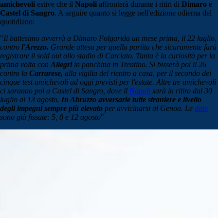
amichevoli
estive che il
Napoli
affronterà durante i ritiri di
Dimaro
e
Castel di Sangro
. A seguire quanto si legge nell'edizione odierna del
quotidiano:
"
Il battesimo avverrà a Dimaro Folgarida un mese prima, il 22 luglio,
contro
l'Arezzo.
Grande attesa per quella partita che sicuramente farà
registrare il sold out allo stadio di Carciato. Tanta è la curiosità per la
prima volta con
Allegri
in panchina in Trentino. Si bisserà poi il 26
contro la
Carrarese,
alla vigilia del rientro a casa, per il secondo dei
cinque test amichevoli ad oggi previsti per l'estate. Altre tre amichevoli
ci saranno poi a Castel di Sangro, dove il
Napoli
sarà in ritiro dal 30
luglio al 13 agosto.
In Abruzzo avversarie tutte straniere e livello
degli impegni sempre più elevato
per avvicinarsi al Genoa. Le
date
sono già fissate: 5, 8 e 12 agosto
"