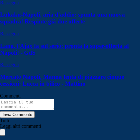
Rassegna
Lukaku-Napoli, aria d'addio: spunta una nuova
squadra! Respinte già due offerte
Rassegna
Lang, l'Ajax fa sul serio: pronta la super-offerta al
Napoli! - GdS
Rassegna
Mercato Napoli, Manna tenta di piazzare cinque
cessioni: Lucca in bilico - Mattino
Commenti
Invia Commento
Tutti
Leggi altri commenti