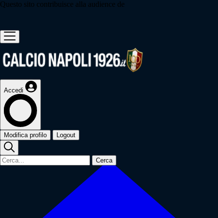
Questo sito contribuisce alla audience de
Accedi
Modifica profilo
Logout
Cerca