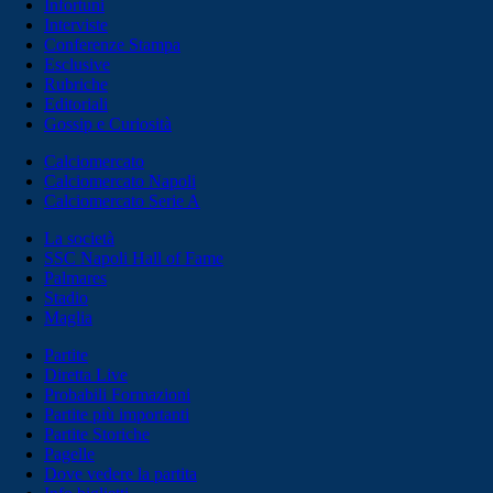
Infortuni
Interviste
Conferenze Stampa
Esclusive
Rubriche
Editoriali
Gossip e Curiosità
Calciomercato
Calciomercato Napoli
Calciomercato Serie A
La società
SSC Napoli Hall of Fame
Palmares
Stadio
Maglia
Partite
Diretta Live
Probabili Formazioni
Partite più importanti
Partite Storiche
Pagelle
Dove vedere la partita