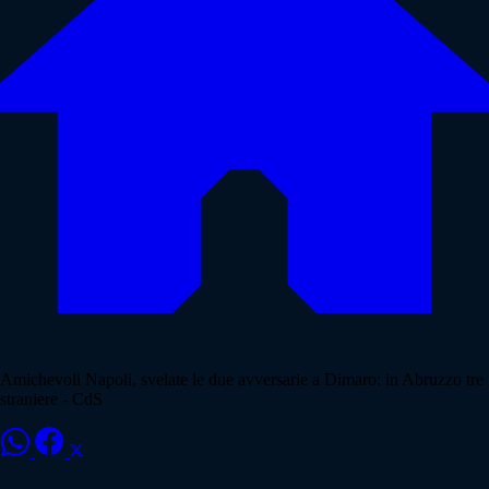
Amichevoli Napoli, svelate le due avversarie a Dimaro: in Abruzzo tre
straniere - CdS