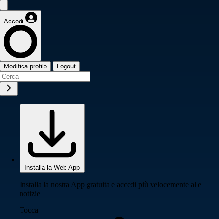
Accedi
Modifica profilo
Logout
Installa la Web App
Installa la nostra App gratuita e accedi più velocemente alle
notizie
Tocca