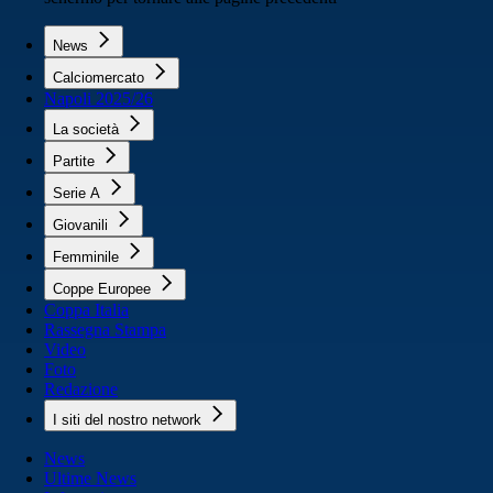
News
Calciomercato
Napoli 2025/26
La società
Partite
Serie A
Giovanili
Femminile
Coppe Europee
Coppa Italia
Rassegna Stampa
Video
Foto
Redazione
I siti del nostro network
News
Ultime News