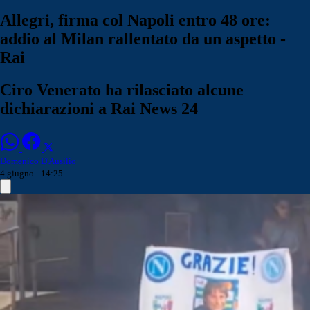
Allegri, firma col Napoli entro 48 ore:
addio al Milan rallentato da un aspetto -
Rai
Ciro Venerato ha rilasciato alcune
dichiarazioni a Rai News 24
Domenico D'Ausilio
4 giugno - 14:25