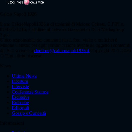
Calcio Napoli 1926
Il sito CalcioNapoli1926.it di titolarità di Maione Celeste, C.F/PI n.
07406521216, è affiliato al network Gazzanet di RCS Mediagroup
S.p.a..
Unico responsabile dei contenuti (testi, foto, video e grafiche) è
Maione Celeste; per ogni comunicazione avente ad oggetto i contenuti
del Sito scrivere a
direttore@calcionapoli1926.it
Copyright 2021-2026
© Tutti i diritti riservati.
News
Ultime News
Infortuni
Interviste
Conferenze Stampa
Esclusive
Rubriche
Editoriali
Gossip e Curiosità
Informazioni