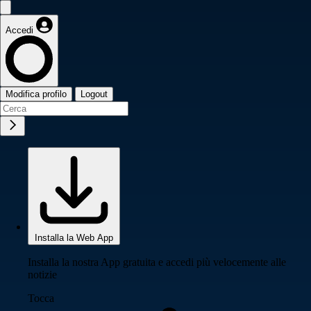
Accedi
Modifica profilo
Logout
Installa la Web App
Installa la nostra App gratuita e accedi più velocemente alle
notizie
Tocca