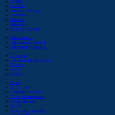
Infortuni
Interviste
Conferenze Stampa
Esclusive
Rubriche
Editoriali
Gossip e Curiosità
Calciomercato
Calciomercato Napoli
Calciomercato Serie A
La società
SSC Napoli Hall of Fame
Palmares
Stadio
Maglia
Partite
Diretta Live
Probabili Formazioni
Partite più importanti
Partite Storiche
Pagelle
Dove vedere la partita