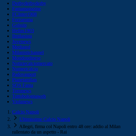
Derbyderbyderby
Fantamagazine
FCInter1908
Forzaroma
Golssip
Hellas1903
Ilmilanista
Juvenews
Mediagol
Milanistichannel
Mondoudinese
Notiziecalciomercato
Numericalcio
Padovasport
Pianetamilan
SOS Fanta
Toronews
Tuttobolognaweb
Violanews
Calcio Napoli
Ultimissime Calcio Napoli
Allegri, firma col Napoli entro 48 ore: addio al Milan
rallentato da un aspetto - Rai