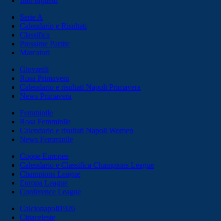
Info biglietti
Serie A
Calendario e Risultati
Classifica
Prossime Partite
Marcatori
Giovanili
Rosa Primavera
Calendario e risultati Napoli Primavera
News Primavera
Femminile
Rosa Femminile
Calendario e risultati Napoli Women
News Femminile
Coppe Europee
Calendario e Classifica Champions League
Champions League
Europa League
Conference League
Calcionapoli1926
Cittaceleste