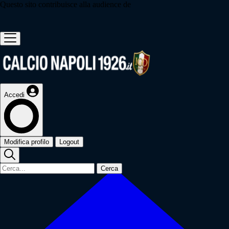
Questo sito contribuisce alla audience de
Accedi
Modifica profilo
Logout
Cerca